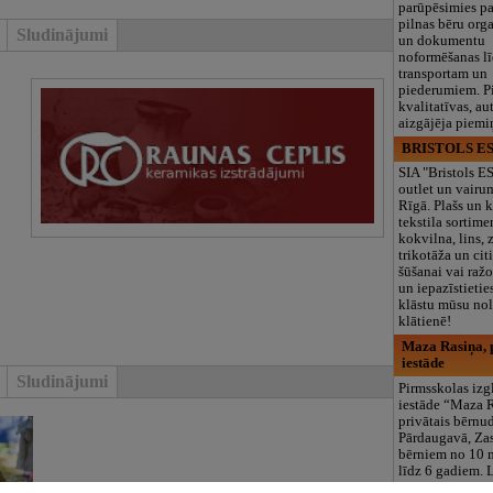
parūpēsimies p
pilnas bēru org
Sludinājumi
un dokumentu
noformēšanas l
transportam un
piederumiem. Pi
kvalitatīvas, au
aizgājēja piemi
BRISTOLS ES
SIA "Bristols 
outlet un vairu
Rīgā. Plašs un k
tekstila sortime
kokvilna, lins, z
trikotāža un ci
šūšanai vai ražo
un iepazīstietie
klāstu mūsu nol
klātienē!
Maza Rasiņa, p
iestāde
Sludinājumi
Pirmsskolas izg
iestāde “Maza 
privātais bērnu
Pārdaugavā, Za
bērniem no 10
līdz 6 gadiem. 
programmas (L