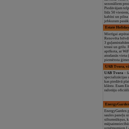
sezonāliem pro
Piedāvājam tel
līdz 50 viesiem,
kabīni un pilna
jebkuram pasā
Estate Holida
Mierīgai atpūta
Renovēta brīvd
3 guļamistabām,
terasi un grilu. 
aprīkota, ar WiF
atrašanās vieta 
piemērota ģime
UAB Tvora, vār
UAB Tvora
– š
specializācija
kas piedāvā pl
klāstu. Esam Ei
ražotāju oficiāli
EnergyGarden
EnergyGarden 
saules paneļu s
siltumsūkņus, k
mājsaimniecīb
uzņēmumiem La