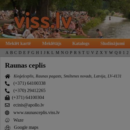
Meklēt kartē
Meklētājs
Katalogs
Sludinājumi
A
B
C
D
E
F
G
H
I
J
K
L
M
N
O
P
R
S
T
U
V
Z
X
Y
W
Q
0
1
2
Raunas ceplis
Ķieģeļceplis, Raunas pagasts, Smiltenes novads, Latvija, LV-4131
(+371) 64100338
(+370) 29412265
(+371) 64100304
ecinis@apollo.lv
www.raunasceplis.viss.lv
Waze
Google maps