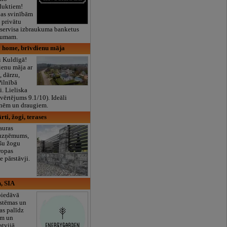
duktiem!
pas svinībām
 privātu
 servisa izbraukuma banketus
kumam.
y home, brīvdienu māja
i Kuldīgā!
ienu māja ar
 dārzu,
Pilnībā
i. Lieliska
(vērtējums 9.1/10). Ideāli
nēm un draugiem.
ti, žogi, terases
auras
s uzņēmums,
ašu žogu
ropas
e pārstāvji.
, SIA
piedāvā
istēmas un
as palīdz
ām un
tvijā