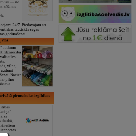
ar visu — no
anizēšanas
īdz
eejami 24/7. Piedāvājam arī
tentiskas tautiskās segas
ņas godināšanai.
, SIA
ES" audumu
mtirdzniecība
valitatīvs
nts:
īds, vilna,
ti audumi
šanai. Nāciet
s ar pilnu
iktavā
rivātā pirmsskolas izglītības
lītības
Rasiņa” –
dārzs
sulaukā,
 mēnešiem
Licencētas
V/RU),