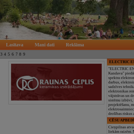
Lasītava
Mani dati
Reklāma
3
4
5
6
7
8
9
ELECTRIC 
"ELECTRIC E
Kandava" piedā
spektra elektro
darbus, elektroi
sadzīves tehnik
elektronikas re
vājstrāvas un d
sistēmu izbūvi, 
projektēšanu, 
elektrosaimniec
drošības riskus
CĒSU APBED
Cieņpilnas atva
liekām raizēm.