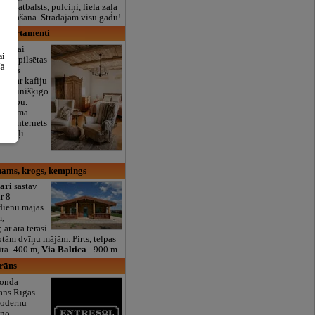
lais atbalsts, pulciņi, liela zaļa
x ēdināšana. Strādājam visu gadu!
 apartamenti
ntiskai
ai
s vecpilsētas
šā
us pils
ītus ar kafiju
ot brīnišķīgo
 rumbu.
pieejama
sas internets
a. Mīļi
nams, krogs, kempings
ari
sastāv
r 8
dienu mājas
m,
ar āra terasi
otām dvīņu mājām. Pirts, telpas
ūra -400 m,
Via Baltica
- 900 m.
orāns
monda
āns Rīgas
modernu
 no