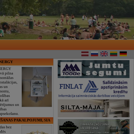
ENERGY
NERGY
vā pilna
montāžas
nstalācijas,
as un
montu,
rošības
kā arī
mērījumus un
ības
 apsekošanu.
ĪŠANAS PAKALPOJUMI, SIA
das bez
 Mēs