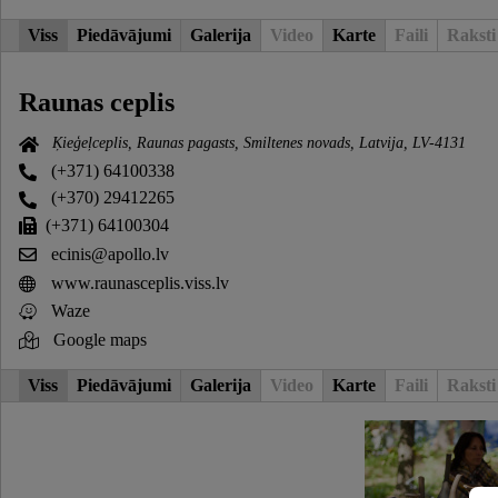
Viss
Piedāvājumi
Galerija
Video
Karte
Faili
Raksti
Raunas ceplis
Ķieģeļceplis, Raunas pagasts, Smiltenes novads, Latvija, LV-4131
(+371) 64100338
(+370) 29412265
(+371) 64100304
ecinis@apollo.lv
www.raunasceplis.viss.lv
Waze
Google maps
Viss
Piedāvājumi
Galerija
Video
Karte
Faili
Raksti