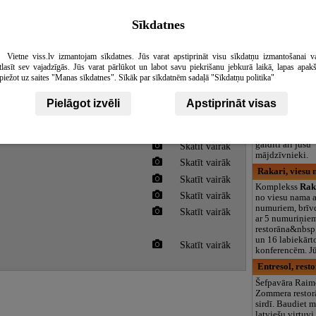
logopēds, speciā
teritorija un 3
Sīkdatnes
Zelta Apelsīna
Ļaujieties roma
Vietne viss.lv izmantojam sīkdatnes. Jūs varat apstiprināt visu sīkdatņu izmantošanai v
atpūtai Kuldīga
tlasīt sev vajadzīgās. Jūs varat pārlūkot un labot savu piekrišanu jebkurā laikā, lapas apak
sirdī, tieši blak
piežot uz saites "Manas sīkdatnes". Sīkāk par sīkdatnēm sadaļā "Sīkdatņu politika"
dārzam. Sāciet r
uz terases, baud
Pielāgot izvēli
Apstiprināt visas
skatu uz Ventas
Viesu ērtībām 
virtuve, bezmak
gvārdi, nozares
un autostāvviet
gaidīti arī jūsu
Skatīt vairāk
mājdzīvnieki.
Skatīt vairāk
Rakari, viesu 
Skatīt vairāk
Komplekss
Rak
Skatīt vairāk
no viesu nama a
numuriem, brīv
Skatīt vairāk
ar 5 numuriņie
restorāna&nbsp; 
un 16 labiekārt
Skatīt vairāk
konferencēm. J
Entresol, rest
Šefpavāra Rai
Zommera restor
sirdī. Baudiet 
latviešu virtuvi