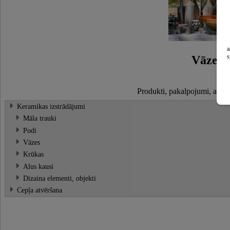
a
s
Vāzes
Produkti, pakalpojumi, atslē
Keramikas izstrādājumi
Māla trauki
Podi
Vāzes
Krūkas
Alus kausi
Dizaina elementi, objekti
Cepļa atvēršana