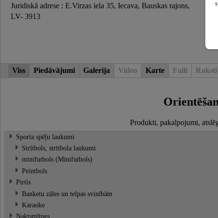
s
Juridiskā adrese : E.Virzas iela 35, Iecava, Bauskas rajons,
LV- 3913
Viss
Piedāvājumi
Galerija
Video
Karte
Faili
Raksti
Orientēša
Produkti, pakalpojumi, atslē
Sporta spēļu laukumi
Strītbols, strītbola laukumi
minifutbols (Minifutbols)
Peintbols
Pirtis
Banketu zāles un telpas svinībām
Karaoke
Naktsmītnes