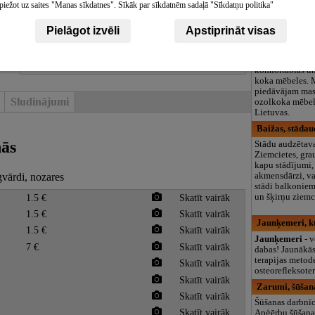
piežot uz saites "Manas sīkdatnes". Sīkāk par sīkdatnēm sadaļā "Sīkdatņu politika"
logopēds, speciā
teritorija un 3
Pielāgot izvēli
Apstiprināt visas
Kampas, mēbe
Kampas
. Jebuk
vēlas naturālas,
komfortablas un
koka mēbeles. 
piedāvājam mas
Sludinājumi
ozolkoka mēbel
Lietuvas.
Baižas, stāda
nās
Stādu audzēta
Ziemcietes, gra
kapu stādījumi,
gvārdi, nozares
akmensdārzi, va
stādi balkoniem
1.5 €
Skatīt vairāk
un šķirņu ziemc
1.5 €
Skatīt vairāk
Jaunķemeri, kū
1.5 €
Skatīt vairāk
Jaunķemeri
- v
7 €
Skatīt vairāk
dabas! Jaunākās
terapijas metode
Skatīt vairāk
osteorefleksoter
Skatīt vairāk
Zarumi, šūšan
Skatīt vairāk
Šūšanas darbnī
Skatīt vairāk
Apģērbu šūšana,