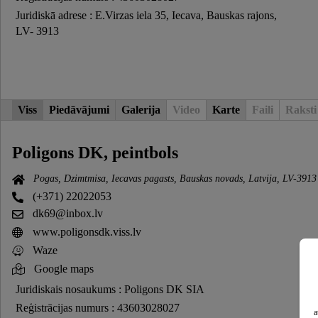
Juridiskā adrese : E.Virzas iela 35, Iecava, Bauskas rajons,
LV- 3913
Viss
Piedāvājumi
Galerija
Video
Karte
Faili
Raksti
Poligons DK, peintbols
Pogas, Dzimtmisa, Iecavas pagasts, Bauskas novads, Latvija, LV-3913
(+371) 22022053
dk69@inbox.lv
www.poligonsdk.viss.lv
Waze
Google maps
Juridiskais nosaukums : Poligons DK SIA
Reģistrācijas numurs : 43603028027
a