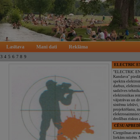
Lasītava
Mani dati
Reklāma
3
4
5
6
7
8
9
ELECTRIC 
"ELECTRIC E
Kandava" piedā
spektra elektro
darbus, elektroi
sadzīves tehnik
elektronikas re
vājstrāvas un d
sistēmu izbūvi, 
projektēšanu, 
elektrosaimniec
drošības riskus
CĒSU APBED
Cieņpilnas atva
liekām raizēm.