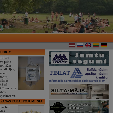
ENERGY
NERGY
vā pilna
montāžas
nstalācijas,
as un
montu,
rošības
kā arī
mērījumus un
ības
 apsekošanu.
ĪŠANAS PAKALPOJUMI, SIA
das bez
 Mēs