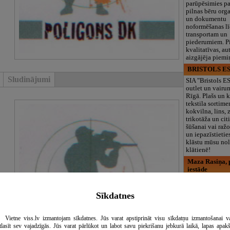
parūpēsimies p
pilnas bēru org
un dokumentu
noformēšanas l
transportam un
piederumiem. Pi
kvalitatīvas, au
aizgājēja piemi
BRISTOLS ES
Sludinājumi
SIA "Bristols 
outlet un vairu
Rīgā. Plašs un k
tekstila sortime
kokvilna, lins, z
trikotāža un ci
šūšanai vai ražo
un iepazīstietie
klāstu mūsu nol
klātienē!
Maza Rasiņa, p
iestāde
Pirmsskolas izg
iestāde “Maza 
Sīkdatnes
privātais bērnu
Pārdaugavā, Za
bērniem no 10
Vietne viss.lv izmantojam sīkdatnes. Jūs varat apstiprināt visu sīkdatņu izmantošanai v
līdz 6 gadiem. 
tlasīt sev vajadzīgās. Jūs varat pārlūkot un labot savu piekrišanu jebkurā laikā, lapas apak
programmas (L