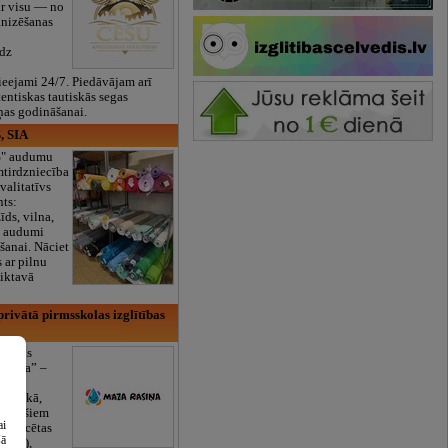
ar visu — no
anizēšanas
īdz
eejami 24/7. Piedāvājam arī
tentiskas tautiskās segas
ņas godināšanai.
, SIA
ES" audumu
mtirdzniecība
valitatīvs
nts:
īds, vilna,
ti audumi
šanai. Nāciet
s ar pilnu
iktavā
rivātā pirmsskolas izglītības
lītības
Rasiņa” –
dārzs
sulaukā,
 mēnešiem
ai
Licencētas
šā
V/RU),