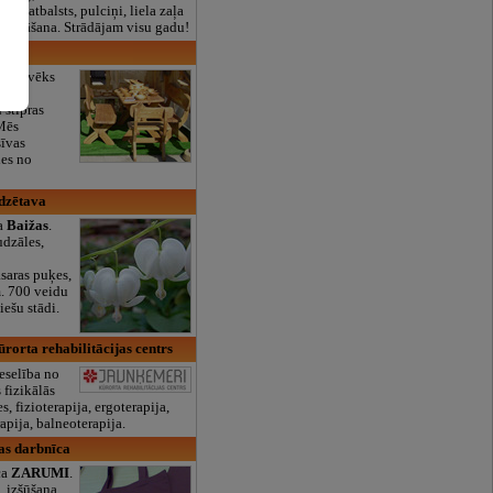
lais atbalsts, pulciņi, liela zaļa
x ēdināšana. Strādājam visu gadu!
les
rš cilvēks
 stipras
Mēs
īvas
es no
udzētava
va
Baižas
.
udzāles,
saras puķes,
. 700 veidu
iešu stādi.
rorta rehabilitācijas centrs
eselība no
 fizikālās
s, fizioterapija, ergoterapija,
apija, balneoterapija.
as darbnīca
ca
ZARUMI
.
 izšūšana,