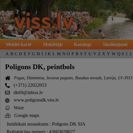
Meklēt kartē
Meklētājs
Katalogs
Sludinājumi
A
B
C
D
E
F
G
H
I
J
K
L
M
N
O
P
R
S
T
U
V
Z
X
Y
W
Q
0
1
2
Poligons DK, peintbols
Pogas, Dzimtmisa, Iecavas pagasts, Bauskas novads, Latvija, LV-3913
(+371) 22022053
dk69@inbox.lv
www.poligonsdk.viss.lv
Waze
Google maps
Juridiskais nosaukums : Poligons DK SIA
Reģistrācijas numurs : 43603028027