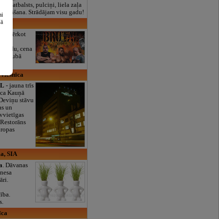
lais atbalsts, pulciņi, liela zaļa
x ēdināšana. Strādājam visu gadu!
ai
šā
klubs
ja. Pērkot
laika
z gadu, cena
rta klubā
 viesnīca
EL
- jauna trīs
īca Kauņā
 Deviņu stāvu
as un
vvietīgas
. Restorāns
iropas
a, SIA
a
. Dāvanas
znesa
āri.
ība.
s.
īca