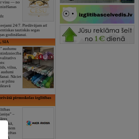
ar visu — no
anizēšanas
īdz
eejami 24/7. Piedāvājam arī
tentiskas tautiskās segas
ņas godināšanai.
, SIA
ES" audumu
mtirdzniecība
valitatīvs
nts:
īds, vilna,
ti audumi
šanai. Nāciet
s ar pilnu
iktavā
rivātā pirmsskolas izglītības
lītības
Rasiņa” –
dārzs
sulaukā,
 mēnešiem
Licencētas
V/RU),