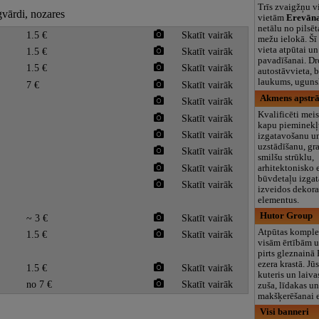
Trīs zvaigžņu v
gvārdi, nozares
vietām
Erevān
netālu no pilsēt
1.5 €
Skatīt vairāk
mežu ielokā. Šī 
vieta atpūtai un
1.5 €
Skatīt vairāk
pavadīšanai. Dr
1.5 €
Skatīt vairāk
autostāvvieta, 
laukums, ugunsk
7 €
Skatīt vairāk
Akmens apstrā
Skatīt vairāk
Kvalificēti meis
Skatīt vairāk
kapu pieminek
Skatīt vairāk
izgatavošanu u
uzstādīšanu, gr
Skatīt vairāk
smilšu strūklu,
Skatīt vairāk
arhitektonisko
būvdetaļu izga
Skatīt vairāk
izveidos dekora
elementus.
Hutor Group
~ 3 €
Skatīt vairāk
Atpūtas kompl
1.5 €
Skatīt vairāk
visām ērtībām u
pirts gleznainā
ezera krastā. Jū
1.5 €
Skatīt vairāk
kuteris un laiva
no 7 €
Skatīt vairāk
zuša, līdakas u
makšķerēšanai ez
Visi banneri