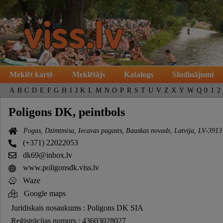
Meklēt kartē
Meklētājs
Katalogs
Sludinājumi
A
B
C
D
E
F
G
H
I
J
K
L
M
N
O
P
R
S
T
U
V
Z
X
Y
W
Q
0
1
2
Poligons DK, peintbols
Pogas, Dzimtmisa, Iecavas pagasts, Bauskas novads, Latvija, LV-3913
(+371) 22022053
dk69@inbox.lv
www.poligonsdk.viss.lv
Waze
Google maps
Juridiskais nosaukums : Poligons DK SIA
Reģistrācijas numurs : 43603028027