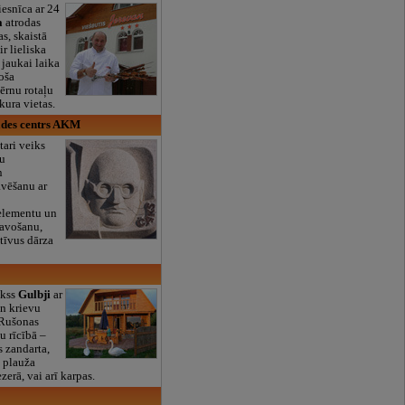
iesnīca ar 24
a
atrodas
as, skaistā
ir lieliska
 jaukai laika
oša
bērnu rotaļu
ura vietas.
des centrs AKM
tari veiks
ļu
n
avēšanu ar
 elementu un
tavošanu,
tīvus dārza
ekss
Gulbji
ar
n krievu
 Rušonas
su rīcībā –
s zandarta,
n plauža
erā, vai arī karpas.