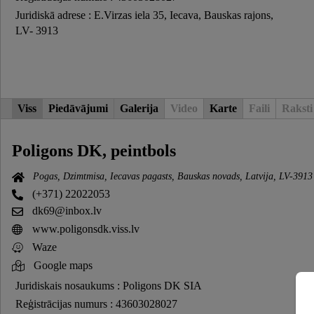
Juridiskā adrese : E.Virzas iela 35, Iecava, Bauskas rajons,
LV- 3913
Viss
Piedāvājumi
Galerija
Video
Karte
Faili
Raksti
Poligons DK, peintbols
Pogas, Dzimtmisa, Iecavas pagasts, Bauskas novads, Latvija, LV-3913
(+371) 22022053
dk69@inbox.lv
www.poligonsdk.viss.lv
Waze
Google maps
Juridiskais nosaukums : Poligons DK SIA
Reģistrācijas numurs : 43603028027