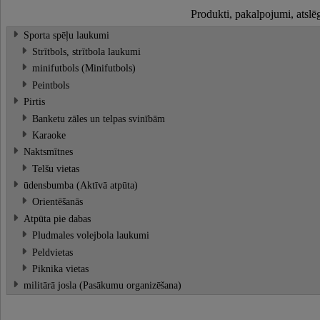
Produkti, pakalpojumi, atslē
Sporta spēļu laukumi
Strītbols, strītbola laukumi
minifutbols (Minifutbols)
Peintbols
Pirtis
Banketu zāles un telpas svinībām
Karaoke
Naktsmītnes
Telšu vietas
ūdensbumba (Aktīvā atpūta)
Orientēšanās
Atpūta pie dabas
Pludmales volejbola laukumi
Peldvietas
Piknika vietas
militārā josla (Pasākumu organizēšana)