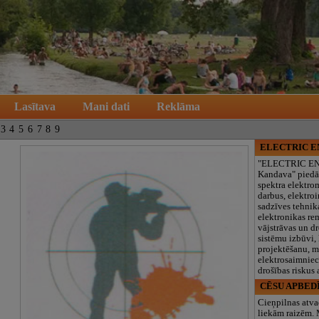
Lasītava
Mani dati
Reklāma
3
4
5
6
7
8
9
ELECTRIC 
"ELECTRIC E
Kandava" piedā
spektra elektro
darbus, elektroi
sadzīves tehnik
elektronikas re
vājstrāvas un d
sistēmu izbūvi, 
projektēšanu, 
elektrosaimniec
drošības riskus
CĒSU APBED
Cieņpilnas atva
liekām raizēm.