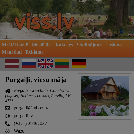
Meklēt kartē
Meklētājs
Katalogs
Sludinājumi
Lasītava
Mani dati
Reklāma
Purgaiļi, viesu māja
Purgaiļi, Grundzāle, Grundzāles
pagasts, Smiltenes novads, Latvija, LV-
4713
purgaili@inbox.lv
purgaili.lv
(+371) 29467037
Waze