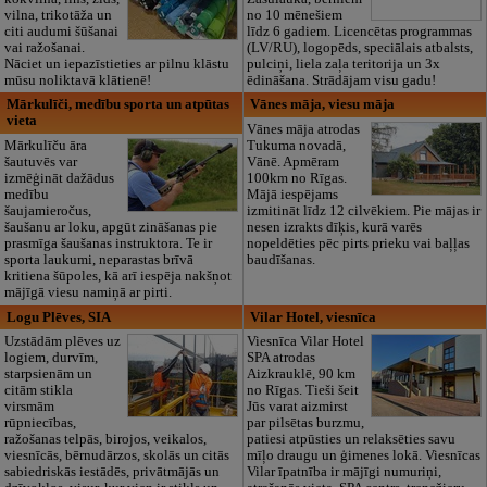
vilna, trikotāža un
no 10 mēnešiem
citi audumi šūšanai
līdz 6 gadiem. Licencētas programmas
vai ražošanai.
(LV/RU), logopēds, speciālais atbalsts,
Nāciet un iepazīstieties ar pilnu klāstu
pulciņi, liela zaļa teritorija un 3x
mūsu noliktavā klātienē!
ēdināšana. Strādājam visu gadu!
Mārkulīči, medību sporta un atpūtas
Vānes māja, viesu māja
vieta
Vānes māja atrodas
Mārkulīču āra
Tukuma novadā,
šautuvēs var
Vānē. Apmēram
izmēģināt dažādus
100km no Rīgas.
medību
Mājā iespējams
šaujamieročus,
izmitināt līdz 12 cilvēkiem. Pie mājas ir
šaušanu ar loku, apgūt zināšanas pie
nesen izrakts dīķis, kurā varēs
prasmīga šaušanas instruktora. Te ir
nopeldēties pēc pirts prieku vai baļļas
sporta laukumi, neparastas brīvā
baudīšanas.
kritiena šūpoles, kā arī iespēja nakšņot
mājīgā viesu namiņā ar pirti.
Logu Plēves, SIA
Vilar Hotel, viesnīca
Uzstādām plēves uz
Viesnīca Vilar Hotel
logiem, durvīm,
SPA atrodas
starpsienām un
Aizkrauklē, 90 km
citām stikla
no Rīgas. Tieši šeit
virsmām
Jūs varat aizmirst
rūpniecības,
par pilsētas burzmu,
ražošanas telpās, birojos, veikalos,
patiesi atpūsties un relaksēties savu
viesnīcās, bērnudārzos, skolās un citās
mīļo draugu un ģimenes lokā. Viesnīcas
sabiedriskās iestādēs, privātmājās un
Vilar īpatnība ir mājīgi numuriņi,