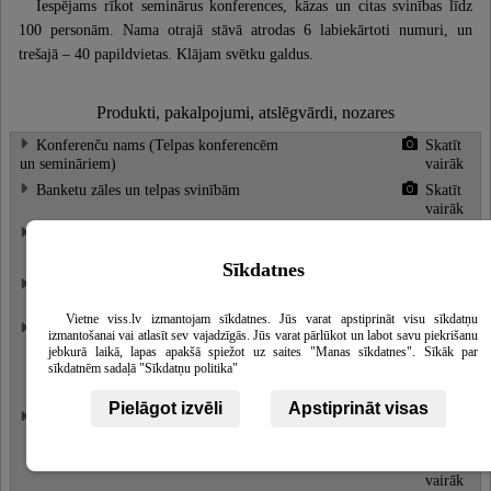
Iespējams rīkot seminārus konferences, kāzas un citas svinības līdz
100 personām. Nama otrajā stāvā atrodas 6 labiekārtoti numuri, un
trešajā – 40 papildvietas. Klājam svētku galdus.
Produkti, pakalpojumi, atslēgvārdi, nozares
Konferenču nams (Telpas konferencēm
Skatīt
un semināriem)
vairāk
Banketu zāles un telpas svinībām
Skatīt
vairāk
Atpūta pie dabas
Piknika vietas
Sīkdatnes
Aktīvā atpūta
Skatīt
vairāk
Vietne viss.lv izmantojam sīkdatnes. Jūs varat apstiprināt visu sīkdatņu
Pirtis
Skatīt
izmantošanai vai atlasīt sev vajadzīgās. Jūs varat pārlūkot un labot savu piekrišanu
vairāk
jebkurā laikā, lapas apakšā spiežot uz saites "Manas sīkdatnes". Sīkāk par
sīkdatnēm sadaļā "Sīkdatņu politika"
Baseini
Skatīt
vairāk
Pielāgot izvēli
Apstiprināt visas
Naktsmītnes
Skatīt
vairāk
Viesu mājas
Skatīt
vairāk