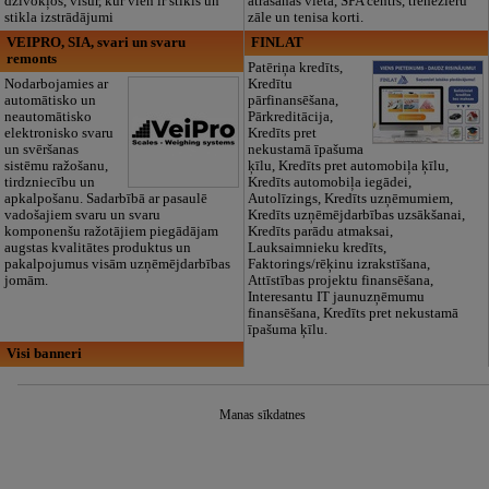
dzīvokļos, visur, kur vien ir stikls un
atrašanās vieta, SPA centrs, trenežieru
stikla izstrādājumi
zāle un tenisa korti.
VEIPRO, SIA, svari un svaru
FINLAT
remonts
Patēriņa kredīts,
Nodarbojamies ar
Kredītu
automātisko un
pārfinansēšana,
neautomātisko
Pārkreditācija,
elektronisko svaru
Kredīts pret
un svēršanas
nekustamā īpašuma
sistēmu ražošanu,
ķīlu, Kredīts pret automobiļa ķīlu,
tirdzniecību un
Kredīts automobiļa iegādei,
apkalpošanu. Sadarbībā ar pasaulē
Autolīzings, Kredīts uzņēmumiem,
vadošajiem svaru un svaru
Kredīts uzņēmējdarbības uzsākšanai,
komponenšu ražotājiem piegādājam
Kredīts parādu atmaksai,
augstas kvalitātes produktus un
Lauksaimnieku kredīts,
pakalpojumus visām uzņēmējdarbības
Faktorings/rēķinu izrakstīšana,
jomām.
Attīstības projektu finansēšana,
Interesantu IT jaunuzņēmumu
finansēšana, Kredīts pret nekustamā
īpašuma ķīlu.
Visi banneri
Manas sīkdatnes