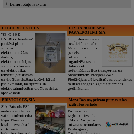
Bērnu rotaļu laukumi
ELECTRIC ENERGY
CĒSU APBEDĪŠANAS
PAKALPOJUMI, SIA
"ELECTRIC
ENERGY Kandava"
Cieņpilnas atvadas
piedāvā pilna
bez liekām raizēm.
spektra
Mēs parūpēsimies
elektromontāžas
par visu — no
darbus,
pilnas bēru
elektroinstalācijas,
organizēšanas un
sadzīves tehnikas
dokumentu
un elektronikas
noformēšanas līdz transportam un
remontu, vājstrāvas
piederumiem. Pieejami 24/7.
un drošības sistēmu izbūvi, kā arī
Piedāvājam arī kvalitatīvas, autentiskas
projektēšanu, mērījumus un
tautiskās segas aizgājēja piemiņas
elektrosaimniecības drošības riskus
godināšanai.
apsekošanu.
BRISTOLS ES, SIA
Maza Rasiņa, privātā pirmsskolas
izglītības iestāde
SIA "Bristols ES"
audumu outlet un
Pirmsskolas
vairumtirdzniecība
izglītības iestāde
Rīgā. Plašs un
“Maza Rasiņa” –
kvalitatīvs tekstila
privātais bērnudārzs
sortiments:
Pārdaugavā,
kokvilna, lins, zīds,
Zasulaukā, bērniem