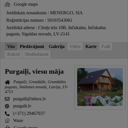
Google maps
Juridiskais nosaukums : MENERGO, SIA
Reģistrācijas numurs : 50103543061
Juridiskā adrese : Cīruļu iela 10B, Inčukalns, Inčukalna
pagasts, Siguldas novads, LV-2141
Viss
Piedāvājumi
Galerija
Video
Karte
Faili
Raksti
Sludinājumi
Purgaiļi, viesu māja
Purgaiļi, Grundzāle, Grundzāles
pagasts, Smiltenes novads, Latvija, LV-
4713
purgaili@inbox.lv
purgaili.lv
(+371) 29467037
Waze
Google maps