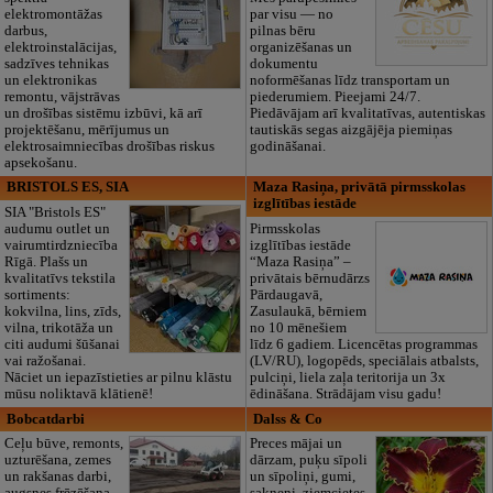
elektromontāžas
par visu — no
darbus,
pilnas bēru
elektroinstalācijas,
organizēšanas un
sadzīves tehnikas
dokumentu
un elektronikas
noformēšanas līdz transportam un
remontu, vājstrāvas
piederumiem. Pieejami 24/7.
un drošības sistēmu izbūvi, kā arī
Piedāvājam arī kvalitatīvas, autentiskas
projektēšanu, mērījumus un
tautiskās segas aizgājēja piemiņas
elektrosaimniecības drošības riskus
godināšanai.
apsekošanu.
BRISTOLS ES, SIA
Maza Rasiņa, privātā pirmsskolas
izglītības iestāde
SIA "Bristols ES"
audumu outlet un
Pirmsskolas
vairumtirdzniecība
izglītības iestāde
Rīgā. Plašs un
“Maza Rasiņa” –
kvalitatīvs tekstila
privātais bērnudārzs
sortiments:
Pārdaugavā,
kokvilna, lins, zīds,
Zasulaukā, bērniem
vilna, trikotāža un
no 10 mēnešiem
citi audumi šūšanai
līdz 6 gadiem. Licencētas programmas
vai ražošanai.
(LV/RU), logopēds, speciālais atbalsts,
Nāciet un iepazīstieties ar pilnu klāstu
pulciņi, liela zaļa teritorija un 3x
mūsu noliktavā klātienē!
ēdināšana. Strādājam visu gadu!
Bobcatdarbi
Dalss & Co
Ceļu būve, remonts,
Preces mājai un
uzturēšana, zemes
dārzam, puķu sīpoli
un rakšanas darbi,
un sīpoliņi, gumi,