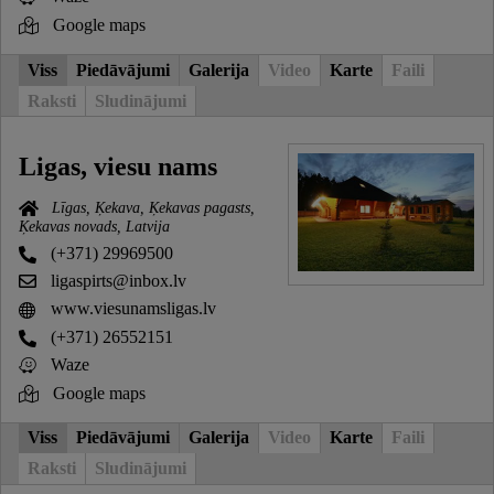
Google maps
Viss
Piedāvājumi
Galerija
Video
Karte
Faili
Raksti
Sludinājumi
Ligas, viesu nams
Līgas, Ķekava, Ķekavas pagasts,
Ķekavas novads, Latvija
(+371) 29969500
ligaspirts@inbox.lv
www.viesunamsligas.lv
(+371) 26552151
Waze
Google maps
Viss
Piedāvājumi
Galerija
Video
Karte
Faili
Raksti
Sludinājumi