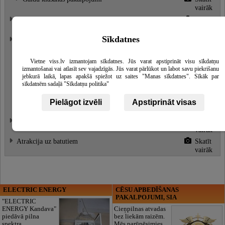
vairāk
Telpas konferencēm un semināriem
Skatīt
vairāk
Sīkdatnes
Pirtis
Skatīt
vairāk
Apkurināms kubls
Skatīt
Vietne viss.lv izmantojam sīkdatnes. Jūs varat apstiprināt visu sīkdatņu
vairāk
izmantošanai vai atlasīt sev vajadzīgās. Jūs varat pārlūkot un labot savu piekrišanu
jebkurā laikā, lapas apakšā spiežot uz saites "Manas sīkdatnes". Sīkāk par
Baseini
Skatīt
sīkdatnēm sadaļā "Sīkdatņu politika"
vairāk
Kamīnzāles
Skatīt
Pielāgot izvēli
Apstiprināt visas
vairāk
Nojume svinībām un pasēdēšanai
Skatīt
vairāk
Atrakcija uz batutiem
Skatīt
vairāk
ELECTRIC ENERGY
CĒSU APBEDĪŠANAS
PAKALPOJUMI, SIA
"ELECTRIC
ENERGY Kandava"
Cieņpilnas atvadas
piedāvā pilna
bez liekām raizēm.
spektra
Mēs parūpēsimies