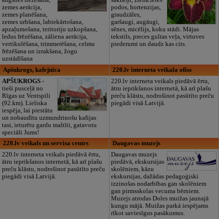
augsnes frēzēšana,
sakneņi, ziemcietes
zemes aerācija,
podos, hortenzijas,
zemes planēšana,
graudzāles,
zemes urbšana, labiekārtošana,
garšaugi, augāugi,
apzaļumošana, teritoriju uzkopšana,
sēnes, micēlijs, koku stādi. Mājas
ledus frēzēšana, zāliena aerācija,
tekstils, preces gultas veļa, virtuves
vertikulēšana, trimmerēšana, celmu
piederumi un daudz kas cits.
frēzēšana un izrakšana, žogu
uzstādīšana
Apšukrogs, kafejnīca
220.lv interneta veikala ofiss
APŠUKROGS
-
220.lv interneta veikals piedāvā ērtu,
tieši pusceļā no
ātru ieprikšanos internetā, kā arī plašu
Rīgas uz Ventspili
preču klāstu, nodrošinot pasūtīto preču
(92.km). Lieliska
piegādi visā Latvijā.
iespēja, lai piestātu
un nobaudītu uzmundrinošu kafijas
tasi, ieturētu gardu maltīti, gatavotu
speciāli Jums!
220.lv veikals un servisa centrs
Daugavas muzejs
220.lv interneta veikals piedāvā ērtu,
Daugavas muzejs
ātru ieprikšanos internetā, kā arī plašu
piedāvā, ekskursijas
preču klāstu, nodrošinot pasūtīto preču
skolēniem, kāzu
piegādi visā Latvijā.
ekskursijas, dažādas pedagoģiski
izzinošas nodarbības gan skolēniem
gan pirmsskolas vecuma bērniem.
Muzejs atrodas Doles muižas jaunajā
kungu mājā. Muižas parkā iespējams
rīkot saviesīgus pasākumus.