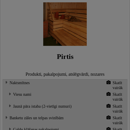
Pirtis
Produkti, pakalpojumi, atslēgvārdi, nozares
Naktsmītnes
Skatīt
vairāk
Viesu nami
Skatīt
vairāk
Jaunā pāra istaba (2-vietīgi numuri)
Skatīt
vairāk
Banketu zāles un telpas svinībām
Skatīt
vairāk
Galdu klāšanas pakalpojumi
Skatīt