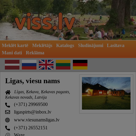
Meklēt kartē
Meklētājs
Katalogs
Sludinājumi
Lasītava
Mani dati
Reklāma
Ligas, viesu nams
Līgas, Ķekava, Ķekavas pagasts,
Ķekavas novads, Latvija
(+371) 29969500
ligaspirts@inbox.lv
www.viesunamsligas.lv
(+371) 26552151
Waze