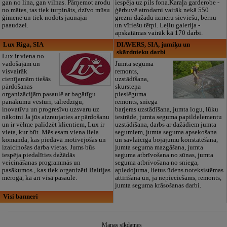
gan no lina, gan vilnas. Pārņemot arodu
iespēja uz pils fona.Karaļa garderobe -
no mātes, tas tiek turpināts, dzīvo mūsu
ģērbuvē atrodami vairāk nekā 550
ģimenē un tiek nodots jaunajai
grezni dažādu izmēru sieviešu, bērnu
paaudzei.
un vīriešu tērpi. Leļlu galerija -
apskatāmas vairāk kā 170 darbi.
Lux Riga, SIA
DIAVERS, SIA, jumiķu un
skārdnieku darbi
Lux ir viena no
vadošajām un
Jumta seguma
visvairāk
remonts,
cienījamām tiešās
uzstādīšana,
pārdošanas
skursteņa
organizācijām pasaulē ar bagātīgu
pieslēguma
panākumu vēsturi, tālredzīgu,
remonts, sniega
inovatīvu un progresīvu uzsvaru uz
barjeras uzstādīšana, jumta logu, lūku
nākotni.Ja jūs aizraujaties ar pārdošanu
iestrāde, jumta seguma papildelementu
un ir vēlme palīdzēt klientiem, Lux ir
uzstādīšana, darbs ar dažādiem jumta
vieta, kur būt. Mēs esam viena liela
segumiem, jumta seguma apsekošana
komanda, kas piedāvā motivējošas un
un savlaicīga bojājumu konstatēšana,
izaicinošas darba vietas. Jums būs
jumta seguma mazgāšana, jumta
iespēja piedalīties dažādās
seguma atbrīvošana no sūnas, jumta
veicināšanas programmās un
seguma atbrīvošana no sniega,
pasākumos , kas tiek organizēti Baltijas
apledojuma, lietus ūdens noteksistēmas
mērogā, kā arī visā pasaulē.
attīrīšana un, ja nepieciešams, remonts,
jumta seguma krāsošanas darbi.
Visi banneri
Manas sīkdatnes