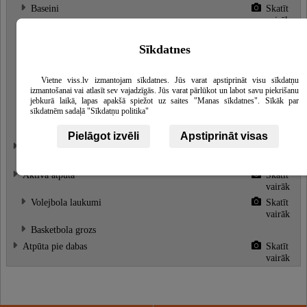
Baseini
Skatīt
vairāk
Viesu mājas
Skatīt
vairāk
Sīkdatnes
3-vietīgi numuri
Skatīt
vairāk
Vietne viss.lv izmantojam sīkdatnes. Jūs varat apstiprināt visu sīkdatņu
izmantošanai vai atlasīt sev vajadzīgās. Jūs varat pārlūkot un labot savu piekrišanu
2-vietīgi numuri
Skatīt
jebkurā laikā, lapas apakšā spiežot uz saites "Manas sīkdatnes". Sīkāk par
vairāk
sīkdatnēm sadaļā "Sīkdatņu politika"
Vasaras mājiņas
Skatīt
vairāk
Pielāgot izvēli
Apstiprināt visas
Galdu klāšanas pakalpojumi
Skatīt
vairāk
Aktīvā atpūta
Skatīt
vairāk
Volejbola laukumi
Skatīt
vairāk
Basketbola grozs
Atpūta pie dabas
Skatīt
vairāk