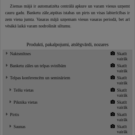
Ziemas mājā ir automatizēta centrālā apkure un varam viesus uzņemt
cauru gadu. Banketu zāle,atpūtas istabas un pirts un visas labierīcības ir
zem viena jumta. Vasaras mājā uzņemam viesus vasaras periodā, bet arī
vēsākā laikā varam nodrošināt siltumu.
Produkti, pakalpojumi, atslēgvārdi, nozares
Naktsmītnes
Skatīt
vairāk
Banketu zāles un telpas svinībām
Skatīt
vairāk
Telpas konferencēm un semināriem
Skatīt
vairāk
Telšu vietas
Skatīt
vairāk
Piknika vietas
Skatīt
vairāk
Pirtis
Skatīt
vairāk
Saunas
Skatīt
vairāk