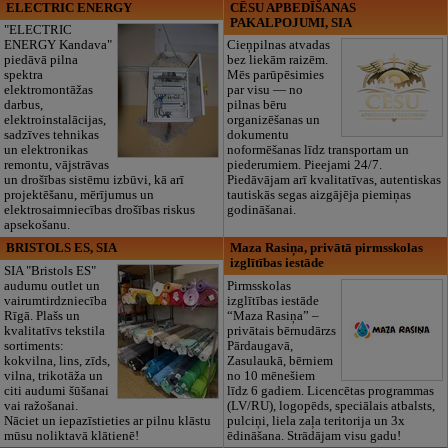
ELECTRIC ENERGY
CĒSU APBEDĪŠANAS
PAKALPOJUMI, SIA
"ELECTRIC
ENERGY Kandava"
Cieņpilnas atvadas
piedāvā pilna
bez liekām raizēm.
spektra
Mēs parūpēsimies
elektromontāžas
par visu — no
darbus,
pilnas bēru
elektroinstalācijas,
organizēšanas un
sadzīves tehnikas
dokumentu
un elektronikas
noformēšanas līdz transportam un
remontu, vājstrāvas
piederumiem. Pieejami 24/7.
un drošības sistēmu izbūvi, kā arī
Piedāvājam arī kvalitatīvas, autentiskas
projektēšanu, mērījumus un
tautiskās segas aizgājēja piemiņas
elektrosaimniecības drošības riskus
godināšanai.
apsekošanu.
BRISTOLS ES, SIA
Maza Rasiņa, privātā pirmsskolas
izglītības iestāde
SIA "Bristols ES"
audumu outlet un
Pirmsskolas
vairumtirdzniecība
izglītības iestāde
Rīgā. Plašs un
“Maza Rasiņa” –
kvalitatīvs tekstila
privātais bērnudārzs
sortiments:
Pārdaugavā,
kokvilna, lins, zīds,
Zasulaukā, bērniem
vilna, trikotāža un
no 10 mēnešiem
citi audumi šūšanai
līdz 6 gadiem. Licencētas programmas
vai ražošanai.
(LV/RU), logopēds, speciālais atbalsts,
Nāciet un iepazīstieties ar pilnu klāstu
pulciņi, liela zaļa teritorija un 3x
mūsu noliktavā klātienē!
ēdināšana. Strādājam visu gadu!