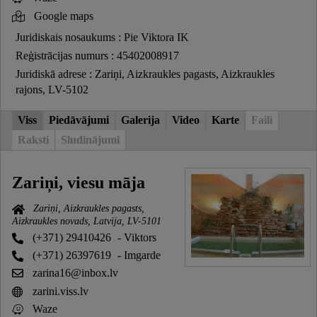
Google maps
Juridiskais nosaukums : Pie Viktora IK
Reģistrācijas numurs : 45402008917
Juridiskā adrese : Zariņi, Aizkraukles pagasts, Aizkraukles
rajons, LV-5102
Viss
Piedāvājumi
Galerija
Video
Karte
Faili
Raksti
Sludinājumi
Zariņi, viesu māja
Zariņi, Aizkraukles pagasts,
Aizkraukles novads, Latvija, LV-5101
(+371) 29410426
- Viktors
(+371) 26397619
- Imgarde
zarina16@inbox.lv
zarini.viss.lv
Waze