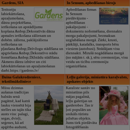
Gardens, SIA
In Sensum, apbedīšanas birojs
Teritoriju
Apbedīšanas firmas
labiekārtošana,
In Sensum
apzaļumošana,
piedāvājums -
dārzu projektēšana,
apbedīšanas
ierīkošana un apstādījumu
pakalpojumi -
kopšana.&nbsp;Dekoratīvās dārza
dokumentu noformēšana, diennakts
apmales ierīkošana zālienam un
morga pakalpojumi, bezmaksas
dobēm. zāliena, paklājzāliena
uzglabāšana morgā. Zārki, krusti,
ierīkošana un
pārklāji, katafalks, transports bēru
pļaušana.&nbsp;Dzīvžogu stādīšana un
viesiem (autobusi). Strādājam visu
apgriešana.&nbsp;Dekoratīvo stādu
diennakti. Mirušā nogādāšana morgā
formēšana.&nbsp;Dižstādu stādīšana.
(no mājām t. sk.), sēru ceremonijas, visu
Akmens dārzu izbūve un citi
veidu un ticību ceremoniju
labiekārtošanas un apzaļumošanas
organizēšana.
darbi.https://gardens.lv/
Daina Galakrodzeniece,
Leļļu galerija, miniatūra karaļvalsts,
tekstilmāksliniece
apskates objekts
Mūsu dzimtas
Karaliste sastāv no
aušanas tradīcijas
miniatūras pils
balstās senā
mājas pagalmā,
pagātnē, kad katrā
leļļu galerijas un
lauku viensētā bija
garderobes .Tas ir
stelles un tajās tika
ļoti populārs un
austs viss: palagi,
unikāls tūristu
segas, dvieļi,
pilsētas objekts.
seģenes, kā arī
Jums tiek piedāvāta
apģērba audumi,
fotogrāfēšanās