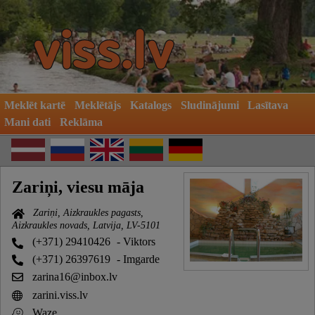
Meklēt kartē
Meklētājs
Katalogs
Sludinājumi
Lasītava
Mani dati
Reklāma
Zariņi, viesu māja
Zariņi, Aizkraukles pagasts,
Aizkraukles novads, Latvija, LV-5101
(+371) 29410426
- Viktors
(+371) 26397619
- Imgarde
zarina16@inbox.lv
zarini.viss.lv
Waze