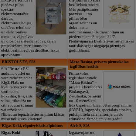
ENERGY Kandava"
Cieņpilnas atvadas
piedāvā pilna
bez liekām raizēm.
spektra
Mēs parūpēsimies
elektromontāžas
par visu — no
darbus,
pilnas bēru
elektroinstalācijas,
organizēšanas un
sadzīves tehnikas
dokumentu
un elektronikas
noformēšanas līdz transportam un
remontu, vājstrāvas
piederumiem. Pieejami 24/7.
un drošības sistēmu izbūvi, kā arī
Piedāvājam arī kvalitatīvas, autentiskas
projektēšanu, mērījumus un
tautiskās segas aizgājēja piemiņas
elektrosaimniecības drošības riskus
godināšanai.
apsekošanu.
BRISTOLS ES, SIA
Maza Rasiņa, privātā pirmsskolas
izglītības iestāde
SIA "Bristols ES"
audumu outlet un
Pirmsskolas
vairumtirdzniecība
izglītības iestāde
Rīgā. Plašs un
“Maza Rasiņa” –
kvalitatīvs tekstila
privātais bērnudārzs
sortiments:
Pārdaugavā,
kokvilna, lins, zīds,
Zasulaukā, bērniem
vilna, trikotāža un
no 10 mēnešiem
citi audumi šūšanai
līdz 6 gadiem. Licencētas programmas
vai ražošanai.
(LV/RU), logopēds, speciālais atbalsts,
Nāciet un iepazīstieties ar pilnu klāstu
pulciņi, liela zaļa teritorija un 3x
mūsu noliktavā klātienē!
ēdināšana. Strādājam visu gadu!
Rīgas Koki, rūpnieciskais alpīnisms
Alefs S, SIA
Rīgas Koki
.
Izgatavojam un