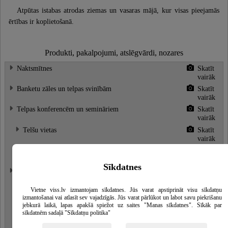
Atpūtas istabas atrodas ziemas un vasaras mājā, kur visas pieejamās
ērtības ir koplietošanā.
Produkti, pakalpojumi, atslēgvārdi, nozares
Naktsmītnes
Skatīt
vairāk
Banketu zāles un telpas svinībām
Skatīt
vairāk
Telpas konferencēm un semināriem
Skatīt
vairāk
Telšu vietas
Skatīt
vairāk
Piknika vietas
Skatīt
vairāk
Sīkdatnes
Pirtis
Skatīt
vairāk
Vietne viss.lv izmantojam sīkdatnes. Jūs varat apstiprināt visu sīkdatņu
Saunas
Skatīt
izmantošanai vai atlasīt sev vajadzīgās. Jūs varat pārlūkot un labot savu piekrišanu
vairāk
jebkurā laikā, lapas apakšā spiežot uz saites "Manas sīkdatnes". Sīkāk par
Baseini
Skatīt
sīkdatnēm sadaļā "Sīkdatņu politika"
vairāk