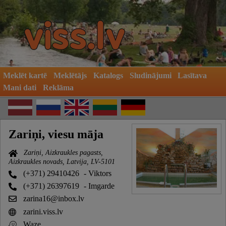
Meklēt kartē
Meklētājs
Katalogs
Sludinājumi
Lasītava
Mani dati
Reklāma
Zariņi, viesu māja
Zariņi, Aizkraukles pagasts,
Aizkraukles novads, Latvija, LV-5101
(+371) 29410426
- Viktors
(+371) 26397619
- Imgarde
zarina16@inbox.lv
zarini.viss.lv
Waze