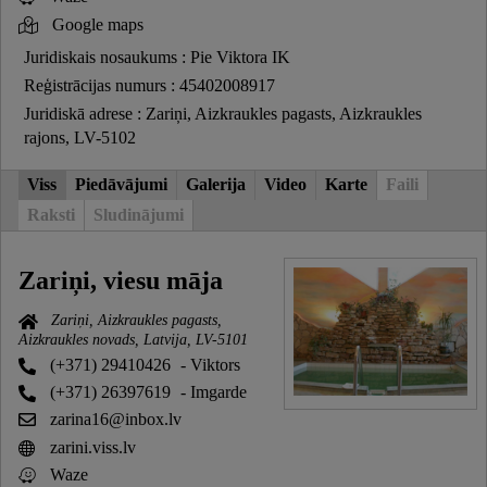
Google maps
Juridiskais nosaukums : Pie Viktora IK
Reģistrācijas numurs : 45402008917
Juridiskā adrese : Zariņi, Aizkraukles pagasts, Aizkraukles
rajons, LV-5102
Viss
Piedāvājumi
Galerija
Video
Karte
Faili
Raksti
Sludinājumi
Zariņi, viesu māja
Zariņi, Aizkraukles pagasts,
Aizkraukles novads, Latvija, LV-5101
(+371) 29410426
- Viktors
(+371) 26397619
- Imgarde
zarina16@inbox.lv
zarini.viss.lv
Waze