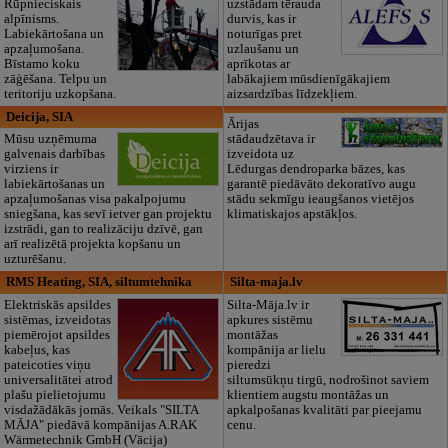
Rūpnieciskais
uzstādam tērauda
alpīnisms.
durvis, kas ir
Labiekārtošana un
noturīgas pret
apzaļumošana.
uzlaušanu un
Bīstamo koku
aprīkotas ar
zāģēšana. Telpu un
labākajiem mūsdienīgākajiem
teritoriju uzkopšana.
aizsardzības līdzekļiem.
Deicija, SIA
Ārijas
Mūsu uzņēmuma
stādaudzētava ir
galvenais darbības
izveidota uz
virziens ir
Lēdurgas dendroparka bāzes, kas
labiekārtošanas un
garantē piedāvāto dekoratīvo augu
apzaļumošanas visa pakalpojumu
stādu sekmīgu ieaugšanos vietējos
sniegšana, kas sevī ietver gan projektu
klimatiskajos apstākļos.
izstrādi, gan to realizāciju dzīvē, gan
arī realizētā projekta kopšanu un
uzturēšanu.
RMS Heating, SIA, siltumtehnika
Silta-maja.lv
Elektriskās apsildes
Silta-Māja.lv ir
sistēmas, izveidotas
apkures sistēmu
piemērojot apsildes
montāžas
kabeļus, kas
kompānija ar lielu
pateicoties viņu
pieredzi
universalitātei atrod
siltumsūkņu tirgū, nodrošinot saviem
plašu pielietojumu
klientiem augstu montāžas un
visdažādākās jomās. Veikals "SILTA
apkalpošanas kvalitāti par pieejamu
MĀJA" piedāvā kompānijas A.RAK
cenu.
Wärmetechnik GmbH (Vācija)