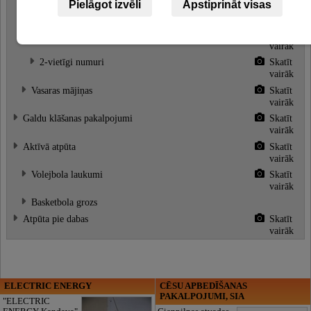
Pielāgot izvēli
Apstiprināt visas
Viesu mājas
Skatīt
vairāk
3-vietīgi numuri
Skatīt
vairāk
2-vietīgi numuri
Skatīt
vairāk
Vasaras mājiņas
Skatīt
vairāk
Galdu klāšanas pakalpojumi
Skatīt
vairāk
Aktīvā atpūta
Skatīt
vairāk
Volejbola laukumi
Skatīt
vairāk
Basketbola grozs
Atpūta pie dabas
Skatīt
vairāk
ELECTRIC ENERGY
CĒSU APBEDĪŠANAS
PAKALPOJUMI, SIA
"ELECTRIC