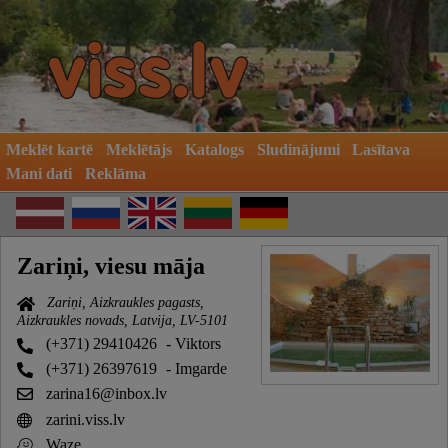
Meklēt kartē
Meklētājs
Katalogs
Sludinājumi
Lasītava
Mani dati
Reklāma
Zariņi, viesu māja
Zariņi, Aizkraukles pagasts,
Aizkraukles novads, Latvija, LV-5101
(+371) 29410426
- Viktors
(+371) 26397619
- Imgarde
zarina16@inbox.lv
zarini.viss.lv
Waze