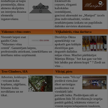
nodarbojas ar kapu
Ekskluzīvās
pieminekļu, dārza
cepures, eleganti
akmens skulptūru
kažokādas
un interjera dizaina
izstrādājumi,
elemenšu
graciozi aksesuāri no „Maripol” izcels
izgatavošanu.
jūsu individualitāti, veidos
neatkārtojamu izskatu un papildinās
dabisko sievietes skaistumu.
Vidzemes vēnu centrs
Vējkalnietis, vīna darītava
Vienmēr laipni esat
Dienliliju Dārza
gaidīti Cēsīs
apmeklētāji var
"Vidzemes vēnu
apskatīt gan krāšņās
centrā". Garantējam laipnu,
dienlilijas gan
profesionālu attieksmi, izmeklēšanu un
degustēt dažādus
ārstēšanu mūsu uzņēmumā.
mājas vīnus. Mazliet pārfrāzējot
Mārtiņu Rītiņu " bet kas gan var būt
būt labāks par abiem kopā '" ? Ziedi un
vīns ...
Tree Climbers, SIA
Vilciņi, pirts
Arborists, kokkopis
Viesu nams ''Vilciņi''
- veicam koku
piedāvā vietu,kur
kopšanu, zāģēšanu,
rīkot saviesīgus
bīstamo koku
pasākumus vai
novākšanu un ne
vienkārši labi
tikai..
pavadīt laiku. Piedāvājam zāli ar
galdiem līdz 50 cilvēkiem,[ir iespēja
pasūtīt galdu], iekārtotu virtuvi ar
visiem nepieciešajamiem traukiem,