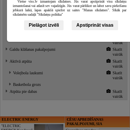
Vietne viss.lv izmantojam sīkdatnes. Jūs varat apstiprināt visu sīkdatņu
Viesu mājas
Skatīt
izmantošanai vai atlasīt sev vajadzīgās. Jūs varat pārlūkot un labot savu piekrišanu
vairāk
jebkurā laikā, lapas apakšā spiežot uz saites "Manas sīkdatnes". Sīkāk par
3-vietīgi numuri
Skatīt
sīkdatnēm sadaļā "Sīkdatņu politika"
vairāk
Pielāgot izvēli
Apstiprināt visas
2-vietīgi numuri
Skatīt
vairāk
Vasaras mājiņas
Skatīt
vairāk
Galdu klāšanas pakalpojumi
Skatīt
vairāk
Aktīvā atpūta
Skatīt
vairāk
Volejbola laukumi
Skatīt
vairāk
Basketbola grozs
Atpūta pie dabas
Skatīt
vairāk
ELECTRIC ENERGY
CĒSU APBEDĪŠANAS
PAKALPOJUMI, SIA
"ELECTRIC