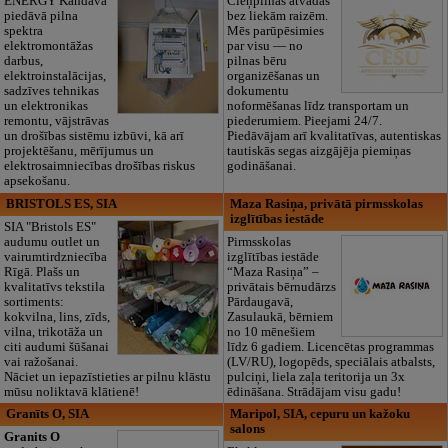
ENERGY Kandava"
Cieņpilnas atvadas
piedāvā pilna
bez liekām raizēm.
spektra
Mēs parūpēsimies
elektromontāžas
par visu — no
darbus,
pilnas bēru
elektroinstalācijas,
organizēšanas un
sadzīves tehnikas
dokumentu
un elektronikas
noformēšanas līdz transportam un
remontu, vājstrāvas
piederumiem. Pieejami 24/7.
un drošības sistēmu izbūvi, kā arī
Piedāvājam arī kvalitatīvas, autentiskas
projektēšanu, mērījumus un
tautiskās segas aizgājēja piemiņas
elektrosaimniecības drošības riskus
godināšanai.
apsekošanu.
BRISTOLS ES, SIA
Maza Rasiņa, privātā pirmsskolas
izglītības iestāde
SIA "Bristols ES"
audumu outlet un
Pirmsskolas
vairumtirdzniecība
izglītības iestāde
Rīgā. Plašs un
“Maza Rasiņa” –
kvalitatīvs tekstila
privātais bērnudārzs
sortiments:
Pārdaugavā,
kokvilna, lins, zīds,
Zasulaukā, bērniem
vilna, trikotāža un
no 10 mēnešiem
citi audumi šūšanai
līdz 6 gadiem. Licencētas programmas
vai ražošanai.
(LV/RU), logopēds, speciālais atbalsts,
Nāciet un iepazīstieties ar pilnu klāstu
pulciņi, liela zaļa teritorija un 3x
mūsu noliktavā klātienē!
ēdināšana. Strādājam visu gadu!
Granīts O, SIA
Maripol, SIA, cepuru un kažoku
salons
Granits O