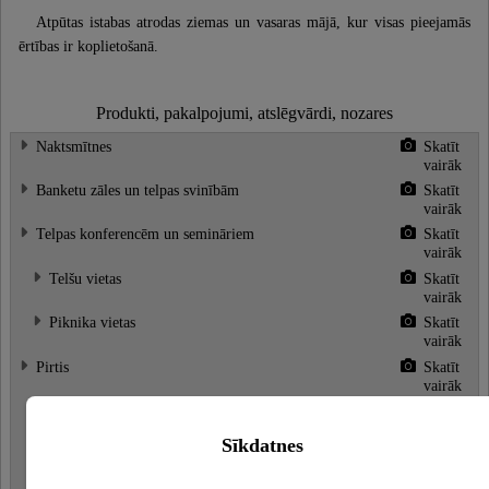
Atpūtas istabas atrodas ziemas un vasaras mājā, kur visas pieejamās
ērtības ir koplietošanā.
Produkti, pakalpojumi, atslēgvārdi, nozares
Naktsmītnes
Skatīt
vairāk
Banketu zāles un telpas svinībām
Skatīt
vairāk
Telpas konferencēm un semināriem
Skatīt
vairāk
Telšu vietas
Skatīt
vairāk
Piknika vietas
Skatīt
vairāk
Pirtis
Skatīt
vairāk
Saunas
Skatīt
vairāk
Sīkdatnes
Baseini
Skatīt
vairāk