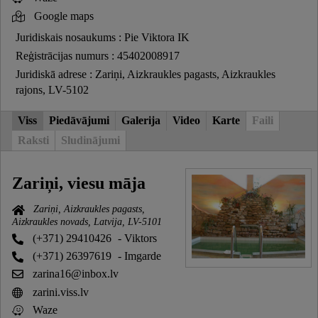
Google maps
Juridiskais nosaukums : Pie Viktora IK
Reģistrācijas numurs : 45402008917
Juridiskā adrese : Zariņi, Aizkraukles pagasts, Aizkraukles
rajons, LV-5102
Viss
Piedāvājumi
Galerija
Video
Karte
Faili
Raksti
Sludinājumi
Zariņi, viesu māja
Zariņi, Aizkraukles pagasts,
Aizkraukles novads, Latvija, LV-5101
(+371) 29410426
- Viktors
(+371) 26397619
- Imgarde
zarina16@inbox.lv
zarini.viss.lv
Waze