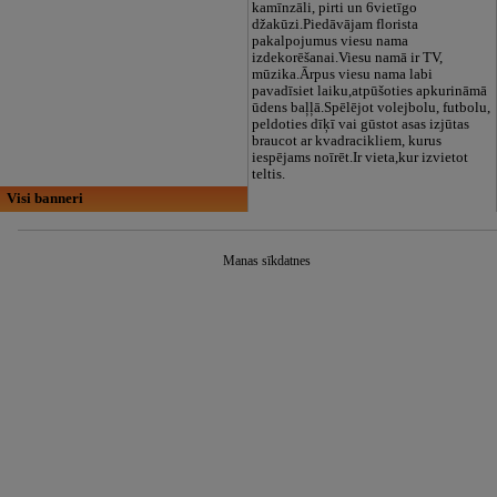
kamīnzāli, pirti un 6vietīgo
džakūzi.Piedāvājam florista
pakalpojumus viesu nama
izdekorēšanai.Viesu namā ir TV,
mūzika.Ārpus viesu nama labi
pavadīsiet laiku,atpūšoties apkurināmā
ūdens baļļā.Spēlējot volejbolu, futbolu,
peldoties dīķī vai gūstot asas izjūtas
braucot ar kvadracikliem, kurus
iespējams noīrēt.Ir vieta,kur izvietot
teltis.
Visi banneri
Manas sīkdatnes