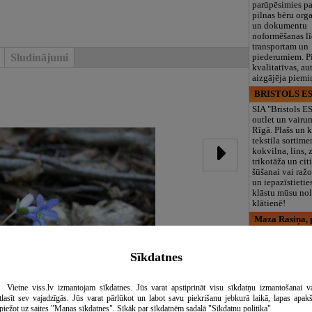
parūpēsimies p
pilnas bēru org
un dokumentu
noformēšanas l
transportam un
Sludinājumi
piederumiem. Pi
kvalitatīvas, au
aizgājēja piemi
BRISTOLS ES
SIA "Bristols 
outlet un vairu
Rīgā. Plašs un k
tekstila sortime
kokvilna, lins, z
trikotāža un ci
šūšanai vai ražo
un iepazīstietie
klāstu mūsu nol
klātienē!
Maza Rasiņa, p
iestāde
Pirmsskolas izg
Sīkdatnes
iestāde “Maza 
privātais bērnu
Pārdaugavā, Za
bērniem no 10
Vietne viss.lv izmantojam sīkdatnes. Jūs varat apstiprināt visu sīkdatņu izmantošanai v
līdz 6 gadiem. 
tlasīt sev vajadzīgās. Jūs varat pārlūkot un labot savu piekrišanu jebkurā laikā, lapas apak
programmas (L
piežot uz saites "Manas sīkdatnes". Sīkāk par sīkdatnēm sadaļā "Sīkdatņu politika"