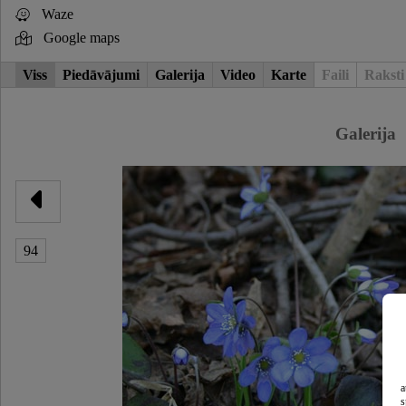
Waze
Google maps
Viss
Piedāvājumi
Galerija
Video
Karte
Faili
Raksti
Galerija
94
a
s