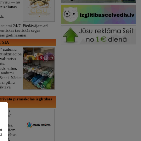
ar visu — no
anizēšanas
īdz
eejami 24/7. Piedāvājam arī
tentiskas tautiskās segas
ņas godināšanai.
, SIA
ES" audumu
mtirdzniecība
valitatīvs
nts:
īds, vilna,
ti audumi
šanai. Nāciet
s ar pilnu
iktavā
rivātā pirmsskolas izglītības
lītības
Rasiņa” –
dārzs
sulaukā,
 mēnešiem
ai
Licencētas
šā
V/RU),