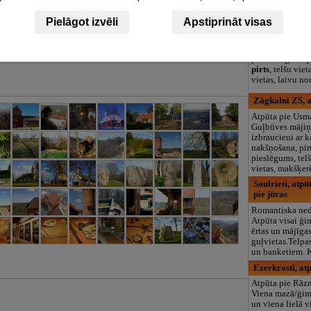
logopēds, speciā
teritorija un 3
Pielāgot izvēli
Apstiprināt visas
Dižāpas, kemp
Atpūta pie Usma
piecvietīga māj
pirts
, telšu vie
vietas, laivu n
Zāgkalni ZS, 
Atpūta pie Usma
Guļbūves mājiņa
izbraucieni ar
nakšņošana, pirt
pieslēgums, tel
vietas, makšķe
Saulrieti, atpū
pie jūras
Romantiska ned
Atpūta visai ģi
ērtas un mājīga
guļvietas.Telpa
un banketiem. K
Ezerkrasti, at
Atpūta pie Rāzn
Viena mazā/ģim
un viena lielā v