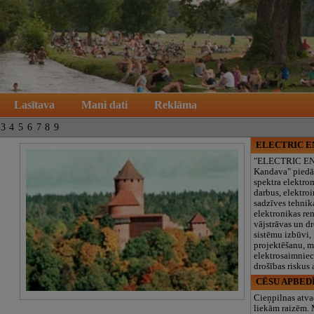
Lasītava
Mani dati
Reklāma
3
4
5
6
7
8
9
ELECTRIC 
"ELECTRIC E
Kandava" piedā
spektra elektro
darbus, elektroi
sadzīves tehnik
elektronikas re
vājstrāvas un d
sistēmu izbūvi, 
projektēšanu, 
elektrosaimniec
drošības riskus
CĒSU APBED
Cieņpilnas atva
liekām raizēm.