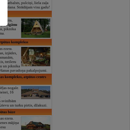
lais atbalsts, pulciņi, liela zaļa
x ēdināšana. Strādājam visu gadu!
ings
s ezera,
iņa,
čigānu
tas, piknika
oma.
atpūtas komplekss
s ezera.
s, izjādes,
 kamanām,
is, treileru
šu un piknika
rēšanas pavadoņa pakalpojumi.
tas komplekss, atpūtas centrs
ēļas nogale.
menei, 16
s
s svinībām
rievu un turku pirtis, džakuzi.
pūtas bāze
as ezera.
enes mājiņa
iesu