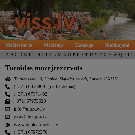
Meklēt kartē
Meklētājs
Katalogs
Sludinājumi
A
B
C
D
E
F
G
H
I
J
K
L
M
N
O
P
R
S
T
U
V
Z
X
Y
W
Q
0
1
2
Turaidas muzejrezervāts
Turaidas iela 10, Sigulda, Siguldas novads, Latvija, LV-2150
(+371) 63500001 (darba dienās)
(+371) 67971402
(+371) 67973628
info@tmr.gov.lv
pasts@tmr.gov.lv
www.turaida-muzejs.lv
(+371) 67972376