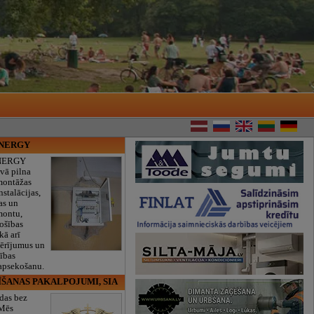
ENERGY
NERGY
vā pilna
montāžas
nstalācijas,
as un
montu,
rošības
kā arī
mērījumus un
ības
 apsekošanu.
ĪŠANAS PAKALPOJUMI, SIA
das bez
 Mēs