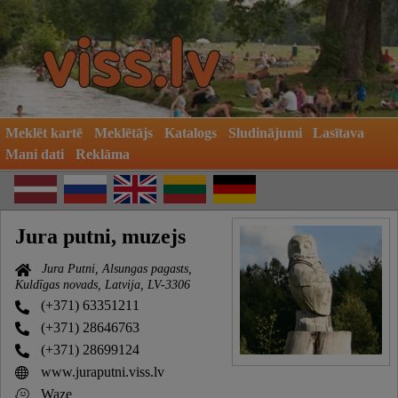
Meklēt kartē
Meklētājs
Katalogs
Sludinājumi
Lasītava
Mani dati
Reklāma
Jura putni, muzejs
Jura Putni, Alsungas pagasts,
Kuldīgas novads, Latvija, LV-3306
(+371) 63351211
(+371) 28646763
(+371) 28699124
www.juraputni.viss.lv
Waze