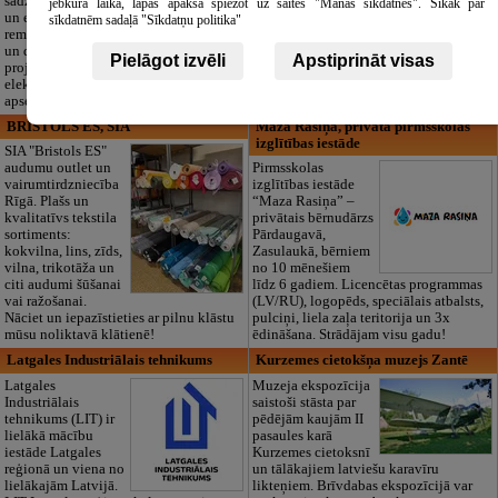
sadzīves tehnikas
dokumentu
jebkurā laikā, lapas apakšā spiežot uz saites "Manas sīkdatnes". Sīkāk par
un elektronikas
noformēšanas līdz transportam un
sīkdatnēm sadaļā "Sīkdatņu politika"
remontu, vājstrāvas
piederumiem. Pieejami 24/7.
un drošības sistēmu izbūvi, kā arī
Piedāvājam arī kvalitatīvas, autentiskas
Pielāgot izvēli
Apstiprināt visas
projektēšanu, mērījumus un
tautiskās segas aizgājēja piemiņas
elektrosaimniecības drošības riskus
godināšanai.
apsekošanu.
BRISTOLS ES, SIA
Maza Rasiņa, privātā pirmsskolas
izglītības iestāde
SIA "Bristols ES"
audumu outlet un
Pirmsskolas
vairumtirdzniecība
izglītības iestāde
Rīgā. Plašs un
“Maza Rasiņa” –
kvalitatīvs tekstila
privātais bērnudārzs
sortiments:
Pārdaugavā,
kokvilna, lins, zīds,
Zasulaukā, bērniem
vilna, trikotāža un
no 10 mēnešiem
citi audumi šūšanai
līdz 6 gadiem. Licencētas programmas
vai ražošanai.
(LV/RU), logopēds, speciālais atbalsts,
Nāciet un iepazīstieties ar pilnu klāstu
pulciņi, liela zaļa teritorija un 3x
mūsu noliktavā klātienē!
ēdināšana. Strādājam visu gadu!
Latgales Industriālais tehnikums
Kurzemes cietokšņa muzejs Zantē
Latgales
Muzeja ekspozīcija
Industriālais
saistoši stāsta par
tehnikums (LIT) ir
pēdējām kaujām II
lielākā mācību
pasaules karā
iestāde Latgales
Kurzemes cietoksnī
reģionā un viena no
un tālākajiem latviešu karavīru
lielākajām Latvijā.
likteņiem. Brīvdabas ekspozīcijā var