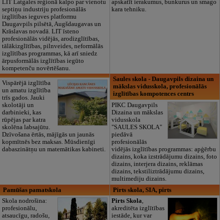
LIT Latgales reģionā kalpo par vienotu
apskatīt ierakumus, bunkurus un smago
septiņu industriju profesionālās
kara tehniku.
izglītības ieguves platformu
Daugavpils pilsētā, Augšdaugavas un
Krāslavas novadā. LIT īsteno
profesionālās vidējās, arodizglītības,
tālākizglītības, pilnveides, neformālās
izglītības programmas, kā arī sniedz
ārpusformālās izglītības iegūto
kompetenču novērtēšanu.
Saules skola - Daugavpils dizaina un
Vispārējā izglītība
mākslas vidusskola, profesionālās
un amatu izglītība
izglītības kompotences centrs
trīs gados. Jauki
skolotāji un
PIKC Daugavpils
darbinieki, kas
Dizaina un mākslas
rūpējas par katra
vidusskola
skolēna labsajūtu.
"SAULES SKOLA"
Dzīvošana ērtās, mājīgās un jaunās
piedāvā
kopmītnēs bez maksas. Mūsdienīgi
profesionālās
dabaszinātņu un matemātikas kabineti.
vidējās izglītības programmas: apģērbu
dizains, koka izstrādājumu dizains, foto
dizains, interjera dizains, reklāmas
dizains, tekstiliztrādājumu dizains,
multimediju dizains.
Pamūšas pamatskola
Pirts skola, SIA, pirts
Skola nodrošina:
Pirts Skola
,
profesionālu,
akreditēta izglītības
atsaucīgu, radošu,
iestāde, kur var