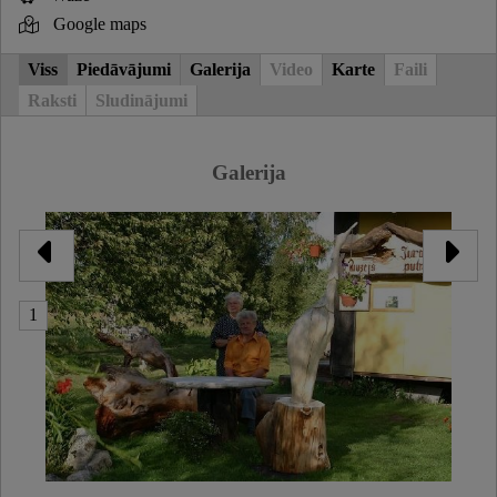
Google maps
Viss
Piedāvājumi
Galerija
Video
Karte
Faili
Raksti
Sludinājumi
Galerija
1