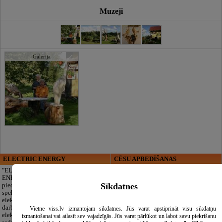
Muzeji
Galerija
ELECTRIC ENERGY
CĒSU APBEDĪŠANAS
PAKALPOJUMI, SIA
"ELECTRIC
ENERGY Kandava"
Cieņpilnas atvadas
Sīkdatnes
piedāvā pilna
bez liekām raizēm.
spektra
Mēs parūpēsimies
elektromontāžas
par visu — no
darbus,
pilnas bēru
Vietne viss.lv izmantojam sīkdatnes. Jūs varat apstiprināt visu sīkdatņu
elektroinstalācijas,
organizēšanas un
izmantošanai vai atlasīt sev vajadzīgās. Jūs varat pārlūkot un labot savu piekrišanu