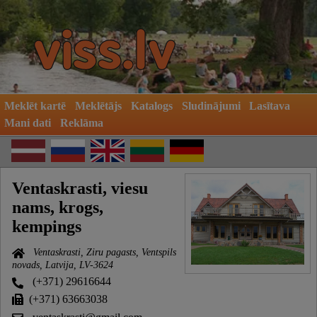
Meklēt kartē
Meklētājs
Katalogs
Sludinājumi
Lasītava
Mani dati
Reklāma
Ventaskrasti, viesu
nams, krogs,
kempings
Ventaskrasti, Ziru pagasts, Ventspils
novads, Latvija, LV-3624
(+371) 29616644
(+371) 63663038