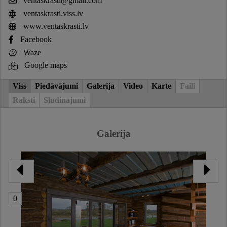
ventaskrasti@gmail.com
ventaskrasti.viss.lv
www.ventaskrasti.lv
Facebook
Waze
Google maps
Viss
Piedāvājumi
Galerija
Video
Karte
Faili
Raksti
Sludinājumi
Galerija
0