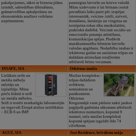
pakalpojumus, sākot ar biznesa plāna
pasniegtas latviešu un krievu valodā.
izstrādi, sabiedrības dibināšanu,
Mūsu uzdevums ir lai bērnam centrā
grāmatvedības apkalpošanu un
pavadītais laiks paiet pēc iespējas
ekonomiskās analīzes veikšanu
interesantāk, veicina- iztēli, uztveri,
uzņēmumiem.
domāšanu, fantāziju un vingrina un
nostiprina rokas sīku muskulatūru,
praktiskā darbībā. Veicināt sociālo un
emocionālo prasmju attīstīšanu,
komunikācijas spējas. Piedāvāt
mazākumtautību bērniem latviešu
valodas apgūšanu. Nodarbību istabas ir
iekārtotas gaišas un saulainas telpas un
dažādam attistošam rotaļlietām
atbilstoši bērnu vecumam.
INSAFE, SIA
Odzienas muiža
Lielākais seifu un
Muižas komplekss -
metāla mēbeļu
telpas dažādiem
ražotājs un
svētkiem,
izplatītājs. Mūsu
semināriem un
preču klāstā ir seifi
pasākumiem.
un metāla mēbeles.
Odzienas
Seifi ir testēti neatkarīgās laboratorijās
Krogusmājā varat pārlaist nakti jaukos
un ieguvuši Eiropā atzītus sertifikātus
pagājušā gadsimta sākumam atbilstoši
– ECB-S un IMP.
iekārtotos numuriņos, kopumā 9
numuri, taču muižas kompleksā
kopumā spējam izguldīt līdz 74
cilvēkiem.
AGUZ, SIA
Jost Residence, brīvdienu māja