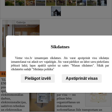
Galerija
Sīkdatnes
Vietne viss.lv izmantojam sīkdatnes. Jūs varat apstiprināt visu sīkdatņu
izmantošanai vai atlasīt sev vajadzīgās. Jūs varat pārlūkot un labot savu piekrišanu
jebkurā laikā, lapas apakšā spiežot uz saites "Manas sīkdatnes". Sīkāk par
sīkdatnēm sadaļā "Sīkdatņu politika"
ELECTRIC ENERGY
CĒSU APBEDĪŠANAS
PAKALPOJUMI, SIA
Pielāgot izvēli
Apstiprināt visas
"ELECTRIC
ENERGY Kandava"
Cieņpilnas atvadas
piedāvā pilna
bez liekām raizēm.
spektra
Mēs parūpēsimies
elektromontāžas
par visu — no
darbus,
pilnas bēru
elektroinstalācijas,
organizēšanas un
sadzīves tehnikas
dokumentu
un elektronikas
noformēšanas līdz transportam un