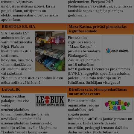
remontu, vājstrāvas
piederumiem. Pieejami 24/7.
un drošības sistēmu izbūvi, kā arī
Piedāvājam arī kvalitatīvas, autentiskas
projektēšanu, mērījumus un
tautiskās segas aizgājēja piemiņas
elektrosaimniecības drošības riskus
godināšanai.
apsekošanu.
BRISTOLS ES, SIA
Maza Rasiņa, privātā pirmsskolas
izglītības iestāde
SIA "Bristols ES"
audumu outlet un
Pirmsskolas
vairumtirdzniecība
izglītības iestāde
Rīgā. Plašs un
“Maza Rasiņa” –
kvalitatīvs tekstila
privātais bērnudārzs
sortiments:
Pārdaugavā,
kokvilna, lins, zīds,
Zasulaukā, bērniem
vilna, trikotāža un
no 10 mēnešiem
citi audumi šūšanai
līdz 6 gadiem. Licencētas programmas
vai ražošanai.
(LV/RU), logopēds, speciālais atbalsts,
Nāciet un iepazīstieties ar pilnu klāstu
pulciņi, liela zaļa teritorija un 3x
mūsu noliktavā klātienē!
ēdināšana. Strādājam visu gadu!
Leibuk, IK
Bērnības sala, bērnu pieskatīšanas
un attīstības centrs
Grāmatvedības
pakalpojumi visa
Bērnu centra tiks
veida
organizētas radošas
uzņēmējdarbības
nodarbības, tiek
formām.Konsultācijas biznesa
apgūta jauna
uzsākšanā, piemērotākās
informācija, attīstītas jaunas prasmes un
uzņēmējdarbības formas izvēle,
iemaņas. Liela izēvelē dažādu
nodokļu režīma izvēle. Uzņēmums
materiālu, pedagogi izmanto dažādas
"Leibuk" sniedz kompleksus
darba metodes. Nodarbības tiek