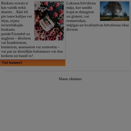
Riekstu sviests ir
Luksusa brīvdienu
kas vairāk nekā
māja, kur sanākt
deserts ... Kāri ēd
kopā ar draugiem
pie tases kafijas vai
un ģimeni, vai
tējas, iejauc
romantiskas,
iecienītākajās
mājīgas un kvalitatīvas brīvdienas tikai
brokastu
diviem.
putrās!Uzsmērē uz
augļiem – āboliem
vai bumbieriem,
banāniem, ananasiem vai zemenēm –
vai pat uz dienišķās baltmaizes vai rīsu
krekera un baudi to!
Visi banneri
Manas sīkdatnes