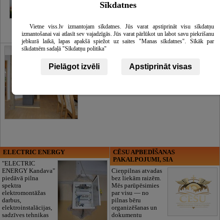
Sīkdatnes
Vietne viss.lv izmantojam sīkdatnes. Jūs varat apstiprināt visu sīkdatņu
izmantošanai vai atlasīt sev vajadzīgās. Jūs varat pārlūkot un labot savu piekrišanu
jebkurā laikā, lapas apakšā spiežot uz saites "Manas sīkdatnes". Sīkāk par
sīkdatnēm sadaļā "Sīkdatņu politika"
Galerija
Pielāgot izvēli
Apstiprināt visas
ELECTRIC ENERGY
CĒSU APBEDĪŠANAS
PAKALPOJUMI, SIA
"ELECTRIC
ENERGY Kandava"
Cieņpilnas atvadas
piedāvā pilna
bez liekām raizēm.
spektra
Mēs parūpēsimies
elektromontāžas
par visu — no
darbus,
pilnas bēru
elektroinstalācijas,
organizēšanas un
sadzīves tehnikas
dokumentu