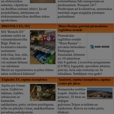
un elektronikas
noformēšanas līdz transportam un
remontu, vājstrāvas
piederumiem. Pieejami 24/7.
un drošības sistēmu izbūvi, kā arī
Piedāvājam arī kvalitatīvas, autentiskas
projektēšanu, mērījumus un
tautiskās segas aizgājēja piemiņas
elektrosaimniecības drošības riskus
godināšanai.
apsekošanu.
BRISTOLS ES, SIA
Maza Rasiņa, privātā pirmsskolas
izglītības iestāde
SIA "Bristols ES"
audumu outlet un
Pirmsskolas
vairumtirdzniecība
izglītības iestāde
Rīgā. Plašs un
“Maza Rasiņa” –
kvalitatīvs tekstila
privātais bērnudārzs
sortiments:
Pārdaugavā,
kokvilna, lins, zīds,
Zasulaukā, bērniem
vilna, trikotāža un
no 10 mēnešiem
citi audumi šūšanai
līdz 6 gadiem. Licencētas programmas
vai ražošanai.
(LV/RU), logopēds, speciālais atbalsts,
Nāciet un iepazīstieties ar pilnu klāstu
pulciņi, liela zaļa teritorija un 3x
mūsu noliktavā klātienē!
ēdināšana. Strādājam visu gadu!
Zāgkalni ZS, atpūtas komplekss
Saulrieti, atpūtas komplekss, atpūtas
centrs pie jūras
Atpūta pie Usmas
ezera. Guļbūves
Romantiska nedēļas
mājiņas, izjādes,
nogale. Atpūta visai
izbraucieni ar
ģimenei, 16 ērtas un
kamanām,
mājīgas
nakšņošana, pirtis, treileru pieslēgums,
guļvietas.Telpas svinībām un
telšu un piknika vietas, makšķerēšanas
banketiem. Krievu un turku pirtis,
pavadoņa pakalpojumi.
džakuzi.