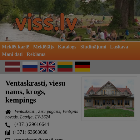
Meklēt kartē
Meklētājs
Katalogs
Sludinājumi
Lasītava
Mani dati
Reklāma
Ventaskrasti, viesu
nams, krogs,
kempings
Ventaskrasti, Ziru pagasts, Ventspils
novads, Latvija, LV-3624
(+371) 29616644
(+371) 63663038