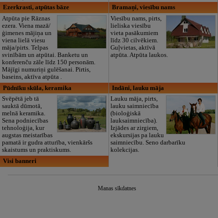
Ezerkrasti, atpūtas bāze
Bramaņi, viesību nams
Atpūta pie Rāznas
Viesību nams, pirts,
ezera. Viena mazā/
lieliska viesību
ģimenes mājiņa un
vieta pasākumiem
viena lielā viesu
līdz 30 cilvēkiem.
māja/pirts. Telpas
Guļvietas, aktīvā
svinībām un atpūtai. Banketu un
atpūta. Atpūta laukos.
konferenču zāle līdz 150 personām.
Mājīgi numuriņi gulēšanai. Pirtis,
baseins, aktīva atpūta .
Pūdnīku skūla, keramika
Indāni, lauku māja
Svēpētā jeb tā
Lauku māja, pirts,
sauktā dūmotā,
lauku saimniecība
melnā keramika.
(bioloģiskā
Sena podniecības
lauksaimniecība).
tehnoloģija, kur
Izjādes ar zirgiem,
augstas meistarības
ekskursijas pa lauku
pamatā ir gudra atturība, vienkāršs
saimniecību. Seno darbarīku
skaistums un praktiskums.
kolekcijas.
Visi banneri
Manas sīkdatnes