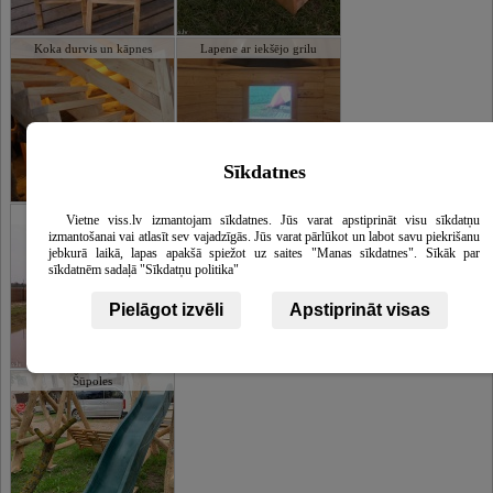
Koka durvis un kāpnes
Lapene ar iekšējo grilu
Sīkdatnes
Guļbūve
Lapenes
Vietne viss.lv izmantojam sīkdatnes. Jūs varat apstiprināt visu sīkdatņu
izmantošanai vai atlasīt sev vajadzīgās. Jūs varat pārlūkot un labot savu piekrišanu
jebkurā laikā, lapas apakšā spiežot uz saites "Manas sīkdatnes". Sīkāk par
sīkdatnēm sadaļā "Sīkdatņu politika"
Pielāgot izvēli
Apstiprināt visas
Šūpoles