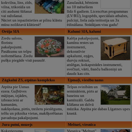
kokvilna, lins, zīds,
Zasulaukā, bērniem
vilna, trikotāža un
no 10 mēnešiem
citi audumi šūšanai
līdz 6 gadiem. Licencētas programmas
vai ražošanai.
(LV/RU), logopēds, speciālais atbalsts,
Nāciet un iepazīstieties ar pilnu klāstu
pulciņi, liela zaļa teritorija un 3x
mūsu noliktavā klātienē!
ēdināšana. Strādājam visu gadu!
Ortija SIA
Kalumi SIA, kalumi
Ziedu salons,
Kalēja pakalpojumi,
floristu
kamīnu restes un
pakalpojumi.
instrumenti,
Pasākumu un telpu
dekoratīvie
noformēšana. Ziedu
apkalumi, eņģes,
pušķu piegāde visā pasaulē.
durvju rokturi,
atslēgas, kokapstrādes instrumenti,
svečturi, vārti, franču balkoniņi un
daudz kas cits.
Zāgkalni ZS, atpūtas komplekss
Upmaļi, viesību nams
Atpūta pie Usmas
Telpas svinībām un
ezera. Guļbūves
semināriem, pirts ar
mājiņas, izjādes,
baseinu un
izbraucieni ar
kamīnzāli. Galdu
kamanām,
klāšana un dzīvā
nakšņošana, pirtis, treileru pieslēgums,
mūzika. Atpūta pie dabas Līgatnes upes
telšu un piknika vietas, makšķerēšanas
krastā.
pavadoņa pakalpojumi.
Jura putni, muzejs
Melturi, viesnīca
Kokgriezumu
Viesnīca "Melturi"