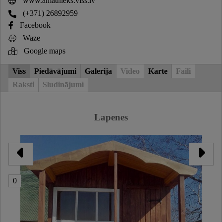
www.amatnieks.viss.lv
(+371) 26892959
Facebook
Waze
Google maps
Viss
Piedāvājumi
Galerija
Video
Karte
Faili
Raksti
Sludinājumi
Lapenes
0