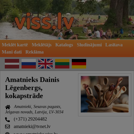
Meklēt kartē
Meklētājs
Katalogs
Sludinājumi
Lasītava
Mani dati
Reklāma
Amatnieks Dainis
Lēgenbergs,
kokapstrāde
Amatnieki, Sesavas pagasts,
Jelgavas novads, Latvija, LV-3034
(+371) 29204482
amatnieki@tvnet.lv