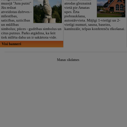
muzejā "Jura putni"
atrodas gleznainā
Jūs redzat
vietā pie Amatas
atveidotas dzērves -
upes. Ērta
mīlestības,
piebraukšana,
saticības, uzticības
autostāvvieta. Mājīgi 1-vietīgi un 2-
un mūžības
vietīgi numuri, sauna, baseins,
simbolus; pūces - gudrības simbolus un
kamīnzāle, telpas konferenču rīkošanai.
citus putnus. Parks atgādina, ka šeit
tiek mīlēta daba un ir sakārtota vide.
Visi banneri
Manas sīkdatnes