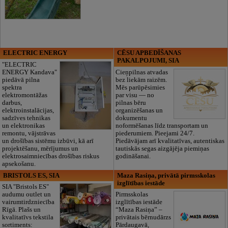
ELECTRIC ENERGY
CĒSU APBEDĪŠANAS
PAKALPOJUMI, SIA
"ELECTRIC
ENERGY Kandava"
Cieņpilnas atvadas
piedāvā pilna
bez liekām raizēm.
spektra
Mēs parūpēsimies
elektromontāžas
par visu — no
darbus,
pilnas bēru
elektroinstalācijas,
organizēšanas un
sadzīves tehnikas
dokumentu
un elektronikas
noformēšanas līdz transportam un
remontu, vājstrāvas
piederumiem. Pieejami 24/7.
un drošības sistēmu izbūvi, kā arī
Piedāvājam arī kvalitatīvas, autentiskas
projektēšanu, mērījumus un
tautiskās segas aizgājēja piemiņas
elektrosaimniecības drošības riskus
godināšanai.
apsekošanu.
BRISTOLS ES, SIA
Maza Rasiņa, privātā pirmsskolas
izglītības iestāde
SIA "Bristols ES"
audumu outlet un
Pirmsskolas
vairumtirdzniecība
izglītības iestāde
Rīgā. Plašs un
“Maza Rasiņa” –
kvalitatīvs tekstila
privātais bērnudārzs
sortiments:
Pārdaugavā,