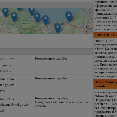
организация п
оформление до
транспорт и
принадлежнос
доступны 24/7
предлагаем ка
латышские пок
усопшего в тр
BRISTOLS ES
"Bristols ES" —
оптовая торгов
в Риге. Качест
текстиль для ш
производства: 
Контрольные службы
 67186522
шелк, шерсть, 
др. Приглашае
i.gov.lv
ознакомиться 
i.gov.lv
ассортиментом
нашем складе!
Контрольные службы
 65452554
Maza Rasiņa, p
ac.gov.lv
iestāde
v.lv
Частный детск
“Maza Rasiņa” 
Контрольные службы,
 64207313
Пардаугаве (За
Продовольственные и ветеринарные
детей от 10 ме
vidzeme@pvd.gov.lv
службы
лет. Лицензир
v.lv
программы (LV
логопед, спец