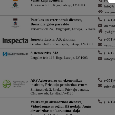
Valsts Zāļu aģentūra
(+371)
Jersikas iela 15, Rīga, Latvija, LV-1003
info@zv
zva.gov
Pārtikas un veterinārais dienests,
(+371)
Dienvidlatgales pārvalde
dienvid
Varšavas iela 24, Daugavpils, Latvija, LV-5404
pvd.go
Inspecta Latvia, AS, филиал
(+371)
Ganību iela 8 - 6, Ventspils, Latvija, LV-3601
ventspi
Sistemserviss, SIA
(+371)
Latgales iela 116, Rīga, Latvija, LV-1003
info@si
APP Agroresursu un ekonomikas
(+371)
institūts, Priekuļu pētniecības centrs
priekul
Zinātnes iela 2, Priekuļi, Priekuļu pagasts,
Cēsu novads, Latvija, LV-4126
Valsts augu aizsardzības dienests,
(+371)
Vidusdaugavas reģionālā nodaļa, Augu
aizsardzības un karantīnas daļa