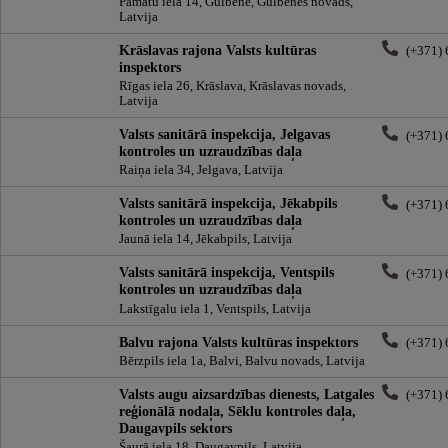
Pamatu iela 14, Gulbene, Gulbenes novads,
Latvija
Krāslavas rajona Valsts kultūras
(+371)
inspektors
Rīgas iela 26, Krāslava, Krāslavas novads,
Latvija
Valsts sanitārā inspekcija, Jelgavas
(+371)
kontroles un uzraudzības daļa
Raiņa iela 34, Jelgava, Latvija
Valsts sanitārā inspekcija, Jēkabpils
(+371)
kontroles un uzraudzības daļa
Jaunā iela 14, Jēkabpils, Latvija
Valsts sanitārā inspekcija, Ventspils
(+371)
kontroles un uzraudzības daļa
Lakstīgalu iela 1, Ventspils, Latvija
Balvu rajona Valsts kultūras inspektors
(+371)
Bērzpils iela 1a, Balvi, Balvu novads, Latvija
Valsts augu aizsardzības dienests, Latgales
(+371)
reģionālā nodaļa, Sēklu kontroles daļa,
Daugavpils sektors
Šaurā iela 18, Daugavpils, Latvija