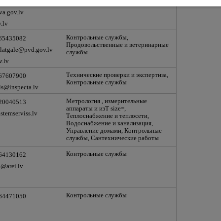
 67078424
a.gov.lv
.lv
Контрольные службы,
 65435082
Продовольственные и ветеринарные
latgale@pvd.gov.lv
службы
v.lv
Технические проверки и экспертиза,
 67607900
Контрольные службы
ls@inspecta.lv
Метрология , измерительные
 20040513
аппараты и изТ size=,
stemserviss.lv
Теплоснабжение и теплосети,
Водоснабжение и канализация,
Управление домами, Контрольные
службы, Сантехнические работы
Контрольные службы
 64130162
i@arei.lv
Контрольные службы
 64471050