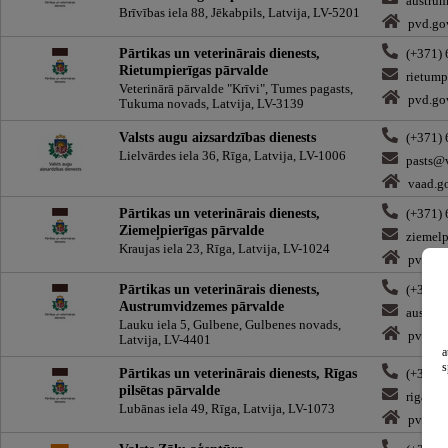
austru
Brīvības iela 88, Jēkabpils, Latvija, LV-5201
pvd.go
Pārtikas un veterinārais dienests,
(+371)
Rietumpierīgas pārvalde
rietump
Veterinārā pārvalde "Krīvi", Tumes pagasts,
pvd.go
Tukuma novads, Latvija, LV-3139
Valsts augu aizsardzības dienests
(+371)
Lielvārdes iela 36, Rīga, Latvija, LV-1006
pasts@v
vaad.go
Pārtikas un veterinārais dienests,
(+371)
Ziemeļpierīgas pārvalde
ziemelp
Kraujas iela 23, Rīga, Latvija, LV-1024
pvd.go
Pārtikas un veterinārais dienests,
(+371)
Austrumvidzemes pārvalde
austru
Lauku iela 5, Gulbene, Gulbenes novads,
pvd.go
Latvija, LV-4401
a
s
Pārtikas un veterinārais dienests, Rīgas
(+371)
pilsētas pārvalde
riga@p
Lubānas iela 49, Rīga, Latvija, LV-1073
pvd.go