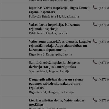
Izglītības Valsts inspekcija, Rīgas Ziemeļu
(+371)
rajona inspektors
Pulkveža Brieža iela 18, Rīga, Latvija
Valsts darba inspekcija, Kurzemes
(+371)
reģionālā inspekcija
Peldu iela 5, Liepāja, Latvija
Valsts augu aizsardzības dienests, Latgales
(+371)
reģionālā nodaļa, Augu aizsardzības un
karantīnas departaments
Rīgas iela 2, Daugavpils, Latvija
Sanitārā robežinspekcija, Jelgavas
(+371)
dzelzceļa stacijas kontrolpunkts
Stacijas iela 1, Jelgava, Latvija
Daugavpils pilsētas domes un rajona
(+371)
padomes sabiedrisko pakalpojumu
regulators
Rīgas iela 64, Daugavpils, Latvija
Liepājas pilsētas dome, Valsts valodas
(+371)
speciālists