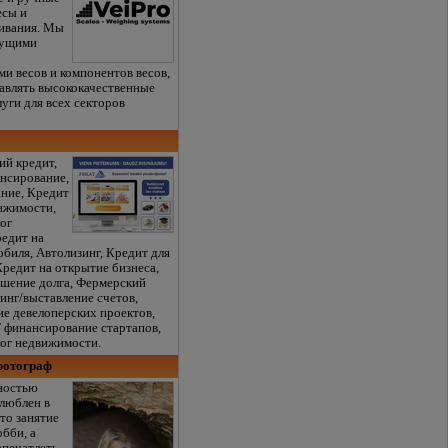
есы и
ивания. Мы
дущими
и весов и компонентов весов,
авлять высококачественные
уги для всех секторов
ий кредит,
нсирование,
ние, Кредит
вижимости,
ог
редит на
биля, Автолизинг, Кредит для
редит на открытие бизнеса,
ашение долга, Фермерский
инг/выставление счетов,
е девелоперских проектов,
 финансирование стартапов,
лог недвижимости.
 фотограф
ностью
влюблен в
то занятие
бби, а