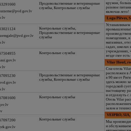
кружки, больша
Продовольственные и ветеринарные
 63291660
разовое питани
службы, Контрольные службы
kurzeme@pvd.gov.lv
включая лето!
v.lv
Logu Plēves, 
Устанавливаем 
Контрольные службы,
 63021124
промышленны
Продовольственные и ветеринарные
производстве
dzemgale@pvd.gov.lv
службы
помещениях, в
v.lv
магазинах, оте
садах, школах 
учреждениях, 
Контрольные службы
 67504955
везде глее есть
aui.gov.lv
Vilar Hotel, г
v.lv
Спа-отель Vila
расположен в А
Продовольственные и ветеринарные
 67095230
в 90 км от Риг
службы, Контрольные службы
здесь можно з
pvd.gov.lv
городской сует
v.lv
настоящему ра
и отдохнуть с
Контрольные службы
 67081600
Отель Vilar р
расположением
ov.lv
залом и тенни
lv
VEIPRO, SIA, 
Контрольные службы
 67097200
Мы производи
и обслуживаем
rk.gov.lv
автоматически