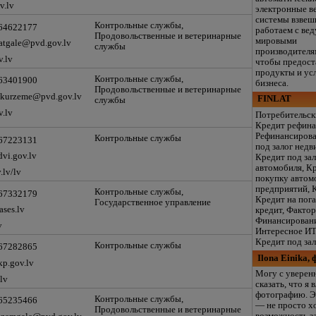
v.lv
электронные в
системы взвеш
Контрольные службы,
 64622177
работаем с ве
Продовольственные и ветеринарные
мировыми
atgale@pvd.gov.lv
службы
производителям
v.lv
чтобы предост
продукты и усл
Контрольные службы,
 63401900
бизнеса.
Продовольственные и ветеринарные
dkurzeme@pvd.gov.lv
FINLAT
службы
v.lv
Потребительск
Кредит рефина
Рефинансирова
Контрольные службы
 67223131
под залог нед
vi.gov.lv
Кредит под зал
автомобиля, К
.lv/lv
покупку автомо
предприятий, К
Контрольные службы,
 67332179
Кредит на пог
Государственное управление
ses.lv
кредит, Фактор
Финансировани
v
Интересное ИТ
Кредит под за
Контрольные службы
 67282865
Ilona Einika,
p.gov.lv
Могу с уверен
lv
сказать, что я 
фотографию. Э
Контрольные службы,
 65235466
— не просто хо
Продовольственные и ветеринарные