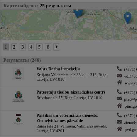
Карте найдено :
25 результаты
1
2
3
4
5
6
Результаты (246)
Valsts Darba inspekcija
(+371)
Krišjāņa Valdemāra iela 38 k-1 - 313, Rīga,
vdi@vd
Latvija, LV-1010
www.vd
Patērētāju tiesību aizsardzības centrs
(+371)
Brīvības iela 55, Rīga, Latvija, LV-1010
ptac@pt
ptac.go
Pārtikas un veterinārais dienests,
(+371)
Ziemeļvidzemes pārvalde
ziemel
Raiņa iela 21, Valmiera, Valmieras novads,
pvd.go
Latvija, LV-4201