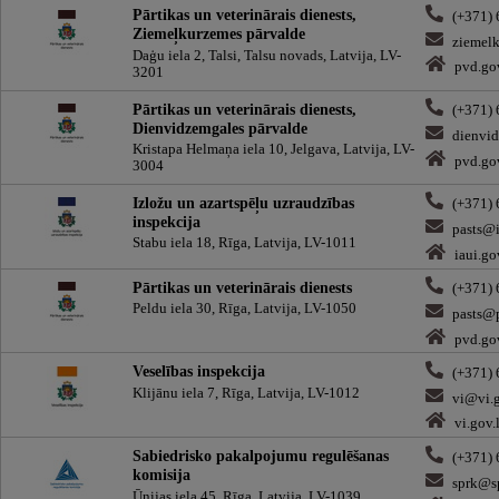
Pārtikas un veterinārais dienests,
(+371)
Ziemeļkurzemes pārvalde
ziemel
Daģu iela 2, Talsi, Talsu novads, Latvija, LV-
pvd.go
3201
Pārtikas un veterinārais dienests,
(+371)
Dienvidzemgales pārvalde
dienvi
Kristapa Helmaņa iela 10, Jelgava, Latvija, LV-
pvd.go
3004
Izložu un azartspēļu uzraudzības
(+371)
inspekcija
pasts@i
Stabu iela 18, Rīga, Latvija, LV-1011
iaui.go
Pārtikas un veterinārais dienests
(+371)
Peldu iela 30, Rīga, Latvija, LV-1050
pasts@
pvd.go
Veselības inspekcija
(+371)
Klijānu iela 7, Rīga, Latvija, LV-1012
vi@vi.g
vi.gov.
Sabiedrisko pakalpojumu regulēšanas
(+371)
komisija
sprk@sp
Ūnijas iela 45, Rīga, Latvija, LV-1039