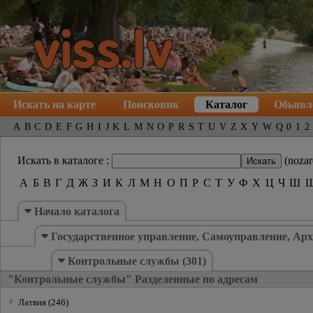
Искать на карте
Поисковик
Каталог
Обьявл
A
B
C
D
E
F
G
H
I
J
K
L
M
N
O
P
R
S
T
U
V
Z
X
Y
W
Q
0
1
2
Искать в каталоге :
(nozar
А
Б
В
Г
Д
Ж
З
И
К
Л
М
Н
О
П
Р
С
Т
У
Ф
Х
Ц
Ч
Ш
Hачало каталогa
Государственное управление, Самоуправление, Арх
Контрольные службы (301)
"Контрольные службы" Разделенные по адресам
Латвия (246)