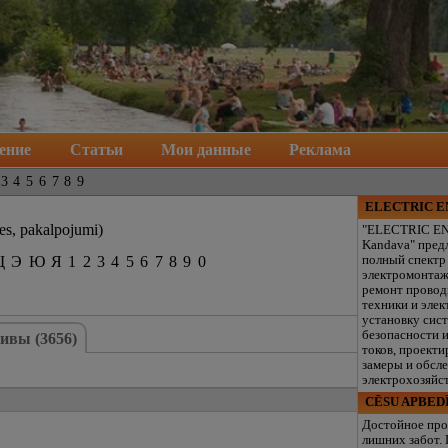
ение
Статьи
Мои данные
Реклама
3
4
5
6
7
8
9
ELECTRIC 
es, pakalpojumi)
"ELECTRIC E
Kandava" пред
Щ
Э
Ю
Я
1
2
3
4
5
6
7
8
9
0
полный спектр
электромонтаж
ремонт провод
техники и элек
установку сис
безопасности 
ивы (3656)
токов, проекти
замеры и обсл
электрохозяйст
CĒSU APBED
Достойное про
лишних забот.