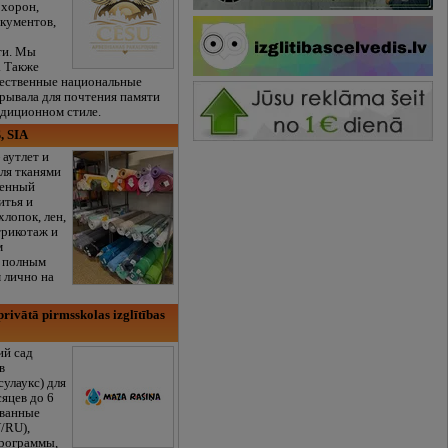
охорон,
кументов,
ти. Мы
. Также
чественные национальные
рывала для почтения памяти
адиционном стиле.
, SIA
 аутлет и
ля тканями
венный
итья и
хлопок, лен,
трикотаж и
м
с полным
 лично на
rivātā pirmsskolas izglītības
ий сад
в
сулаукс) для
сяцев до 6
ованные
/RU),
программы,