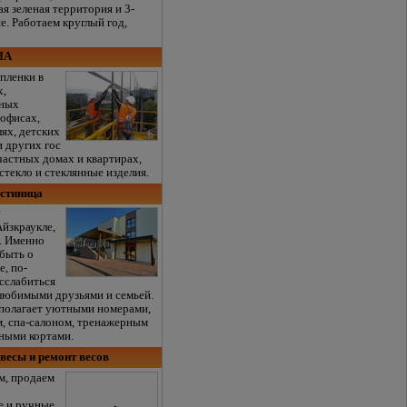
я зеленая территория и 3-
е. Работаем круглый год,
SIA
пленки в
х,
нных
 офисах,
лях, детских
и других гос
частных домах и квартирах,
 стекло и стеклянные изделия.
остиница
r
йзкраукле,
и. Именно
абыть о
е, по-
сслабиться
 любимыми друзьями и семьей.
асполагает уютными номерами,
, спа-салоном, тренажерным
сными кортами.
весы и ремонт весов
м, продаем
е и ручные