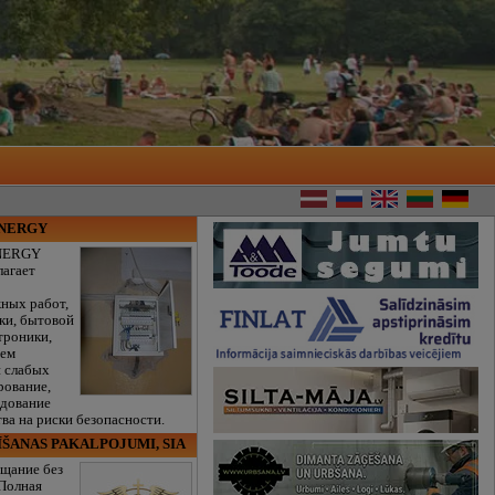
ENERGY
NERGY
лагает
ных работ,
ки, бытовой
троники,
тем
и слабых
рование,
едование
ва на риски безопасности.
ĪŠANAS PAKALPOJUMI, SIA
щание без
 Полная