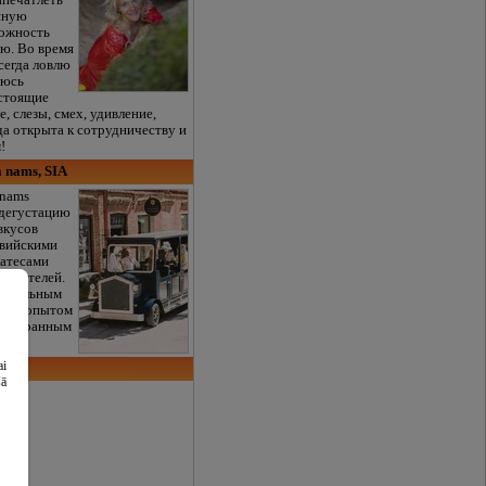
апечатлеть
нную
можность
ию. Во время
сегда ловлю
аюсь
астоящие
е, слезы, смех, удивление,
да открыта к сотрудничеству и
!
 nams, SIA
 nams
 дегустацию
вкусов
твийскими
катесами
водителей.
никальным
ским опытом
подобранным
ai
šā