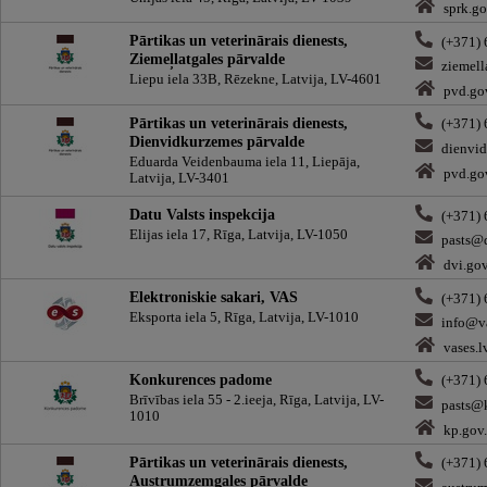
sprk.go
Pārtikas un veterinārais dienests,
(+371)
Ziemeļlatgales pārvalde
ziemell
Liepu iela 33B, Rēzekne, Latvija, LV-4601
pvd.go
Pārtikas un veterinārais dienests,
(+371)
Dienvidkurzemes pārvalde
dienvi
Eduarda Veidenbauma iela 11, Liepāja,
pvd.go
Latvija, LV-3401
Datu Valsts inspekcija
(+371)
Elijas iela 17, Rīga, Latvija, LV-1050
pasts@d
dvi.gov
Elektroniskie sakari, VAS
(+371)
Eksporta iela 5, Rīga, Latvija, LV-1010
info@va
vases.l
Konkurences padome
(+371)
Brīvības iela 55 - 2.ieeja, Rīga, Latvija, LV-
pasts@k
1010
kp.gov.
Pārtikas un veterinārais dienests,
(+371)
Austrumzemgales pārvalde