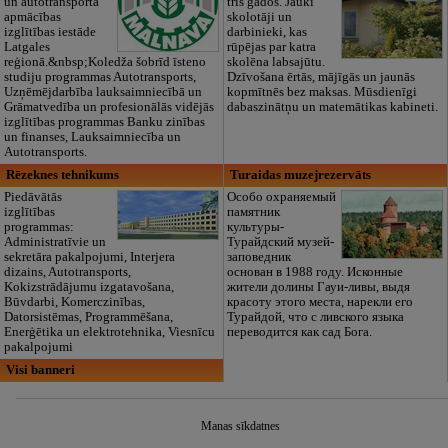
un autotransporta
trīs gados. Jauki
apmācības
skolotāji un
izglītības iestāde
darbinieki, kas
Latgales
rūpējas par katra
reģionā.&nbsp;Koledža šobrīd īsteno
skolēna labsajūtu.
studiju programmas Autotransports,
Dzīvošana ērtās, mājīgās un jaunās
Uzņēmējdarbība lauksaimniecībā un
kopmītnēs bez maksas. Mūsdienīgi
Grāmatvedība un profesionālās vidējās
dabaszinātņu un matemātikas kabineti.
izglītības programmas Banku zinības
un finanses, Lauksaimniecība un
Autotransports.
Rēzeknes tehnikums
Turaidas muzejrezervāts
Piedāvātās
Особо охраняемый
izglītības
памятник
programmas:
культуры-
Administratīvie un
Турайдский музей-
sekretāra pakalpojumi, Interjera
заповедник
dizains, Autotransports,
основан в 1988 году. Исконные
Kokizstrādājumu izgatavošana,
жители долины Гауи-ливы, выдя
Būvdarbi, Komerczinības,
красоту этого места, нарекли его
Datorsistēmas, Programmēšana,
Турайдой, что с ливского языка
Enerģētika un elektrotehnika, Viesnīcu
переводится как сад Бога.
pakalpojumi
Visi banneri
Manas sīkdatnes