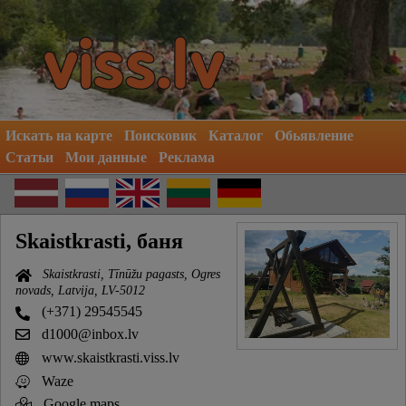
Искать на карте
Поисковик
Каталог
Обьявление
Статьи
Мои данные
Реклама
Skaistkrasti, баня
Skaistkrasti, Tīnūžu pagasts, Ogres
novads, Latvija, LV-5012
(+371) 29545545
d1000@inbox.lv
www.skaistkrasti.viss.lv
Waze
Google maps