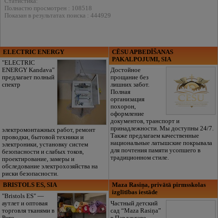
Статистика:
Полнастю просмотрен : 108518
Показан в результатах поиска : 444929
ELECTRIC ENERGY
CĒSU APBEDĪŠANAS
PAKALPOJUMI, SIA
"ELECTRIC
ENERGY Kandava"
Достойное
предлагает полный
прощание без
спектр
лишних забот.
Полная
организация
похорон,
оформление
документов, транспорт и
принадлежности. Мы доступны 24/7.
электромонтажных работ, ремонт
Также предлагаем качественные
проводки, бытовой техники и
национальные латышские покрывала
электроники, установку систем
для почтения памяти усопшего в
безопасности и слабых токов,
традиционном стиле.
проектирование, замеры и
обследование электрохозяйства на
риски безопасности.
BRISTOLS ES, SIA
Maza Rasiņa, privātā pirmsskolas
izglītības iestāde
"Bristols ES" —
аутлет и оптовая
Частный детский
торговля тканями в
сад “Maza Rasiņa”
Риге.
в Пардаугаве