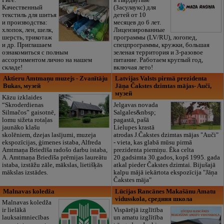
Качественный
(Засулаукс) для
текстиль для шитья
детей от 10
и производства:
месяцев до 6 лет.
хлопок, лен, шелк,
Лицензированные
шерсть, трикотаж
программы (LV/RU), логопед,
и др. Приглашаем
спецпрограммы, кружки, большая
ознакомиться с полным
зеленая территория и 3-разовое
ассортиментом лично на нашем
питание. Работаем круглый год,
складе!
включая лето!
Aktieru Amtmaņu muzejs - Zvanītāju
Latvijas Valsts pirmā prezidenta
Bukas, музей
Jāņa Čakstes dzimtas mājas- Auči,
музей
Kāzu izklaides
“Skroderdienas
Jelgavas novada
Silmačos” gaisotnē,
Salgales&nbsp;
lomu sižeta rotaļas
pagastā, pašā
jaunāko klašu
Lielupes krastā
skolēniem, dzejas lasījumi, muzeja
atrodas J.Čakstes dzimtas mājas "Auči"
ekspozīcijas, ģimenes istaba, Alfreda
- vieta, kas glabā mūsu pirmā
Amtmaņa Briedīša radošo darbu istaba,
prezidenta piemiņu. Ēka celta
A. Amtmaņa Briedīša prēmijas laureātu
20.gadsimta 30.gados, kopš 1995. gada
istaba, izstāžu zāle, mākslas, lietišķās
atkal pieder Čakstes dzimtai. Bijušajā
mākslas izstādes.
kalpu mājā iekārtota ekspozīcija "Jāņa
Čakstes māja"
Malnavas koledža
Lūcijas Rancānes Makašānu Amatu
vidusskola, средняя школа
Malnavas koledža
ir lielākā
Vispārējā izglītība
lauksaimniecības
un amatu izglītība