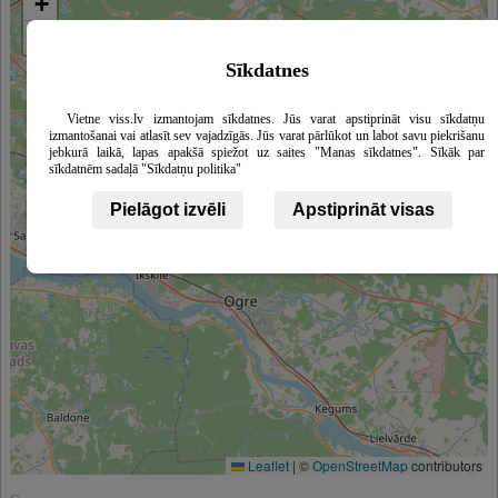
+
−
Sīkdatnes
Vietne viss.lv izmantojam sīkdatnes. Jūs varat apstiprināt visu sīkdatņu
izmantošanai vai atlasīt sev vajadzīgās. Jūs varat pārlūkot un labot savu piekrišanu
jebkurā laikā, lapas apakšā spiežot uz saites "Manas sīkdatnes". Sīkāk par
sīkdatnēm sadaļā "Sīkdatņu politika"
Pielāgot izvēli
Apstiprināt visas
Leaflet
|
©
OpenStreetMap
contributors