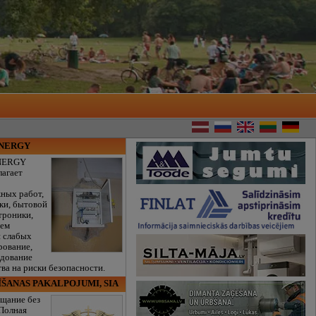
ENERGY
NERGY
лагает
ных работ,
ки, бытовой
троники,
тем
и слабых
рование,
едование
ва на риски безопасности.
ĪŠANAS PAKALPOJUMI, SIA
щание без
 Полная