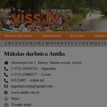
Искать на карте
Поисковик
Каталог
Обьявл
A
B
C
D
E
F
G
H
I
J
K
L
M
N
O
P
R
S
T
U
V
Z
X
Y
W
Q
0
1
2
Mākslas darbnīca Antīks
Harmonijas iela 1, Tukums, Tukuma novads, Latvija
(+371) 29540516
- Ingemāra
(+371) 25980177
- Leons
63123497
- mājas tel.
ingemara.treija@gmail.com
www.antiks.viss.lv
Waze
Google maps