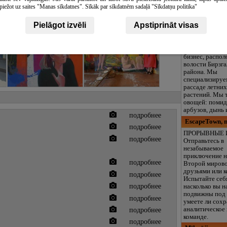
Caddy, Mercede
piežot uz saites "Manas sīkdatnes". Sīkāk par sīkdatnēm sadaļā "Sīkdatņu politika"
XC 60.
Rasu Dārzniec
Pielāgot izvēli
Apstiprināt visas
"SIA Rasu Dārzn
это относител
питомник, сем
бизнес, распо
волости Бирзга
района. Мы
специализируе
рассаде летних
растений. Мы 
овощей: помид
арбузов, дынь 
подробнее
EscapeTown, 
подробнее
ПРОРЫВНЫЕ 
подробнее
Отправьтесь в
незабываемое
приключение н
подробнее
Второй мирово
друзьями или к
подробнее
Испытайте себя
подробнее
насколько вы 
подвижны под 
подробнее
умеете ли сохр
аналитическое
подробнее
команде.
подробнее