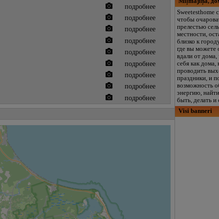
Mīļmājiņa, д
подробнее
Sweetesthome с
подробнее
чтобы очарова
прелестью сел
подробнее
местности, ост
подробнее
близко к город
где вы можете
подробнее
вдали от дома,
подробнее
себя как дома,
проводить вых
подробнее
праздники, и п
возможность о
подробнее
энергию, найти
подробнее
быть, делать и 
Visi banneri