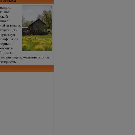
ом отдыха
оздан,
ть вас
ьской
аваясь
у. Это место,
 отдохнуть
 чувствуя
 комфортно
одные и
олучить
бновить
 новые идеи, желания и силы
создавать.