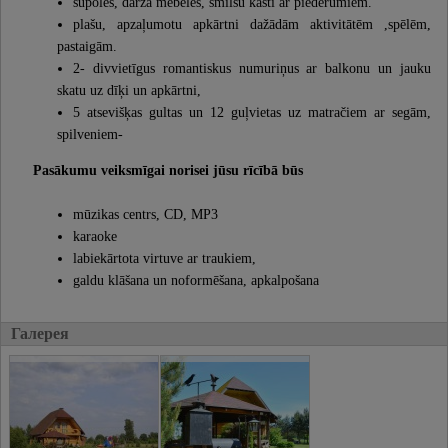
šūpoles, dārza mēbeles, smilšu kasti ar piederumiem.
plašu, apzaļumotu apkārtni dažādām aktivitātēm ,spēlēm,
pastaigām.
2- divvietīgus romantiskus numuriņus ar balkonu un jauku
skatu uz dīķi un apkārtni,
5 atsevišķas gultas un 12 guļvietas uz matračiem ar segām,
spilveniem-
Pasākumu veiksmīgai norisei jūsu rīcībā būs
mūzikas centrs, CD, MP3
karaoke
labiekārtota virtuve ar traukiem,
galdu klāšana un noformēšana, apkalpošana
Галерея