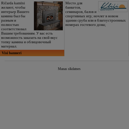
Ričarda kamīni
Место для
желают, чтобы
банкетов,
интерьер Вашего
семинаров, балов и
камина был бы
спортивных игр; ночлег в новом
разным и
здании сруба или в благоустроенных
полностью
номерах гостевого дома;
соответствовал
Вашим требованиям. У вас есть
возможность заказать на свой вкус
топку камина и облицовочный
материал.
Visi banneri
Manas sīkdatnes