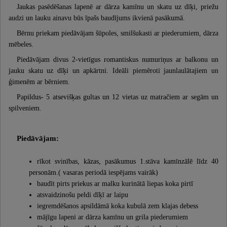
Jaukas pasēdēšanas lapenē ar dārza kamīnu un skatu uz dīķi, priežu
audzi un lauku ainavu būs īpašs baudījums ikvienā pasākumā.
Bērnu priekam piedāvājam šūpoles, smilšukasti ar piederumiem, dārza
mēbeles.
Piedāvājam divus 2-vietīgus romantiskus numuriņus ar balkonu un
jauku skatu uz dīķi un apkārtni. Ideāli piemēroti jaunlaulātajiem un
ģimenēm ar bērniem.
Papildus- 5 atsevišķas gultas un 12 vietas uz matračiem ar segām un
spilveniem.
Piedāvājam:
rīkot svinības, kāzas, pasākumus 1.stāva kamīnzālē līdz 40
personām.( vasaras periodā iespējams vairāk)
baudīt pirts priekus ar malku kurinātā liepas koka pirtī
atsvaidzinošu peldi dīķī ar laipu
iegremdēšanos apsildāmā koka kubulā zem klajas debess
mājīgu lapeni ar dārza kamīnu un grila piederumiem