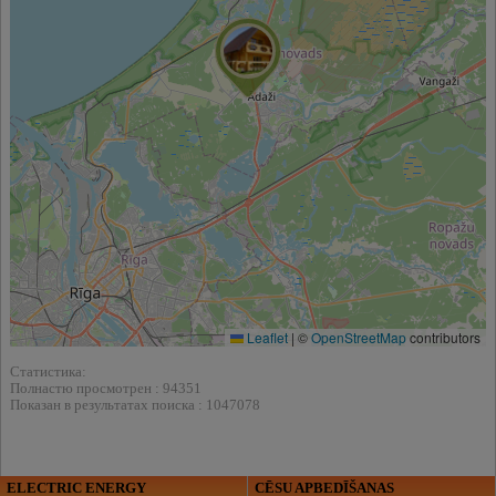
Leaflet
|
©
OpenStreetMap
contributors
Статистика:
Полнастю просмотрен : 94351
Показан в результатах поиска : 1047078
ELECTRIC ENERGY
CĒSU APBEDĪŠANAS