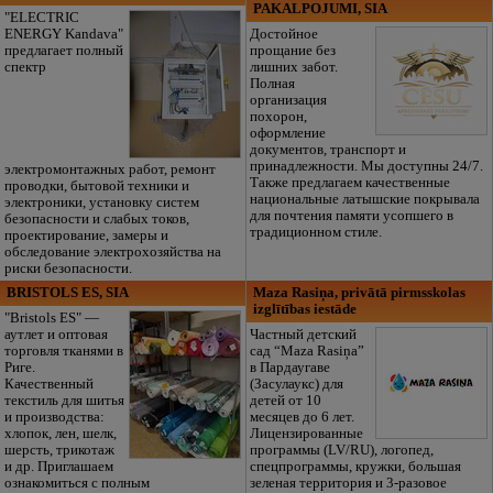
PAKALPOJUMI, SIA
"ELECTRIC
ENERGY Kandava"
Достойное
предлагает полный
прощание без
спектр
лишних забот.
Полная
организация
похорон,
оформление
документов, транспорт и
принадлежности. Мы доступны 24/7.
электромонтажных работ, ремонт
Также предлагаем качественные
проводки, бытовой техники и
национальные латышские покрывала
электроники, установку систем
для почтения памяти усопшего в
безопасности и слабых токов,
традиционном стиле.
проектирование, замеры и
обследование электрохозяйства на
риски безопасности.
BRISTOLS ES, SIA
Maza Rasiņa, privātā pirmsskolas
izglītības iestāde
"Bristols ES" —
аутлет и оптовая
Частный детский
торговля тканями в
сад “Maza Rasiņa”
Риге.
в Пардаугаве
Качественный
(Засулаукс) для
текстиль для шитья
детей от 10
и производства:
месяцев до 6 лет.
хлопок, лен, шелк,
Лицензированные
шерсть, трикотаж
программы (LV/RU), логопед,
и др. Приглашаем
спецпрограммы, кружки, большая
ознакомиться с полным
зеленая территория и 3-разовое