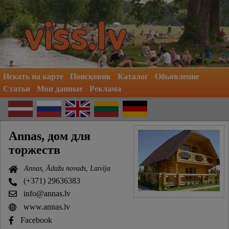
Искать на карте
Поисковик
Каталог
Обьявление
Статьи
Мои данные
Реклама
Annas, дом для
торжеств
Annas, Ādažu novads, Latvija
(+371) 29636383
info@annas.lv
www.annas.lv
Facebook