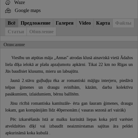
Waze
Google maps
Всё
Предложение
Галерея
Video
Карта
Файлы
Статьи
Обявление
Описание
Viesību un atpūtas māja „Annas” atrodas klusā ainaviskā vietā Ādažos
liela dīķa ielokā ar plašu apzaļumotu apkārni. Tikai 22 km no Rīgas un
Jūs baudīsiet klusumu, mieru un labsajūtu.
Jaunā 2.stāvu guļbaļķu ēka ar romantiski mājīgu interjeru, piedāvā
telpas ģimenes un draugu svinībām, kāzām, darba kolektīvu
pasākumiem, izlaidumiem, bērnu ballītēm.
Jūsu rīcībā romantiska kamīnzāle- ērta gan šauram ģimenes, draugu
lokam, gan kompānijām līdz 40personām.( vasaras sezonā arī vairāk)
Pēc izkarsēšanās īstā ar malku kurinātā liepas koka pirtī varēsiet
atveldzēties dīķī vai izbaudīt neaizmirstamas sajūtas āra peldei
apkurināmā koka kubulā .