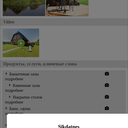
Video
Продукты, услуги, ключевые слова
Банкетeные залы
подробнее
Каминные залы
подробнее
Накрытие столов
подробнее
Бани, сауны
подробнее
Отапливаемая кадка
подробнее
Sīkdatnes