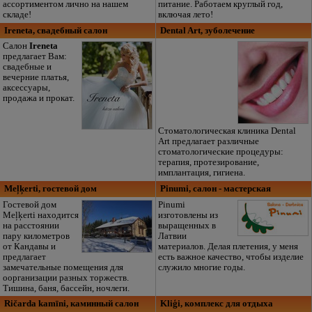
ассортиментом лично на нашем
питание. Работаем круглый год,
складе!
включая лето!
Ireneta, свадебный салон
Dental Art, зуболечение
Салон
Ireneta
предлагает Вам:
свадебные и
вечерние платья,
аксессуары,
продажа и прокат.
Стоматологическая клиника Dental
Аrt предлагает различные
стоматологические процедуры:
терапия, протезирование,
имплантация, гигиена.
Meļķerti, гостевой дом
Pinumi, салон - мастерская
Гостевой дом
Pinumi
Meļķerti находится
изготовлены из
на расстоянии
выращенных в
пару километров
Латвии
от Кандавы и
материалов. Делая плетения, у меня
предлагает
есть важное качество, чтобы изделие
замечательные помещения для
служило многие годы.
оорганизации разных торжеств.
Тишина, баня, бассейн, ночлеги.
Ričarda kamīni, каминный салон
Kliģi, комплекс для отдыха