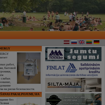
ENERGY
NERGY
лагает
ных работ,
ки, бытовой
троники,
тем
и слабых
рование,
едование
ва на риски безопасности.
ĪŠANAS PAKALPOJUMI, SIA
щание без
 Полная