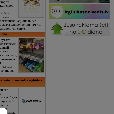
охорон,
кументов,
ти. Мы
. Также
чественные национальные
рывала для почтения памяти
адиционном стиле.
, SIA
 аутлет и
ля тканями
венный
итья и
хлопок, лен,
трикотаж и
м
с полным
 лично на
rivātā pirmsskolas izglītības
ий сад
в
сулаукс) для
сяцев до 6
ованные
/RU),
программы,