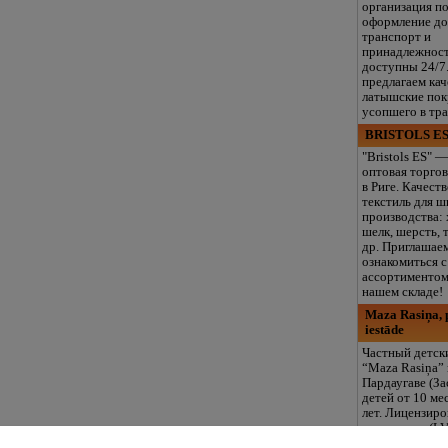
организация п
оформление до
транспорт и
принадлежнос
доступны 24/7
предлагаем ка
латышские пок
усопшего в тр
BRISTOLS ES
"Bristols ES" —
оптовая торгов
в Риге. Качест
текстиль для ш
производства: 
шелк, шерсть, 
др. Приглашае
ознакомиться 
ассортиментом
нашем складе!
Maza Rasiņa, p
iestāde
Частный детск
“Maza Rasiņa” 
Пардаугаве (За
детей от 10 ме
лет. Лицензир
программы (LV
логопед, спец