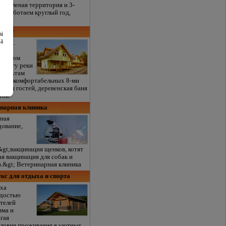
я зеленая территория и 3-
е. Работаем круглый год,
мпинг
ai
šā
auja.
тно
основом
 берегу реки
м услугам
вых и комфортабельных 8-ми
 для гостей, деревенская баня
тов.
инарная клиника
ная
дование,
gt;вакцинация щенков, котят
я вакцинация для собак и
в.&gt; Ветеринарная клиника
екс для отдыха и спорта
ыха
адостью
ителей
зма и
гая
ловия проживания в уютных