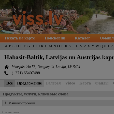
Искать на карте
Поисковик
Каталог
Обьявл
A
B
C
D
E
F
G
H
I
J
K
L
M
N
O
P
R
S
T
U
V
Z
X
Y
W
Q
0
1
2
Habasit-Baltik, Latvijas un Austrijas k
Ventspils iela 58, Daugavpils, Latvija, LV-5404
(+371) 65407488
Всё
Предложение
Галерея
Video
Карта
Файлы
Продукты, услуги, ключевые слова
Машиностроение
Статистика: