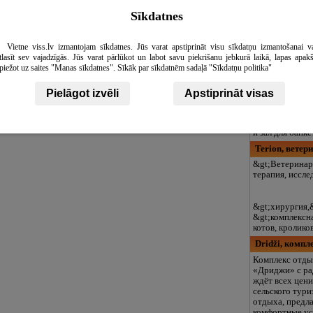
кружки, больша
Sīkdatnes
разовое питани
включая лето!
Jaunarāji, ке
Vietne viss.lv izmantojam sīkdatnes. Jūs varat apstiprināt visu sīkdatņu izmantošanai v
tlasīt sev vajadzīgās. Jūs varat pārlūkot un labot savu piekrišanu jebkurā laikā, lapas apak
Обдых у реки G
piežot uz saites "Manas sīkdatnes". Sīkāk par sīkdatnēm sadaļā "Sīkdatņu politika"
Сможете прия
отдохнуть в с
лесу, на самом
Pielāgot izvēli
Apstiprināt visas
Gauja. К ваши
будет пять но
местных домика
и зал для банке
Terion, ветер
&gt;Ветеринар
терапия, иссле
&gt;хирургия,&
&gt;комплексна
котов, кролико
Dridži, компл
Комплекс отд
«Дриджи» с р
ждёт всех цен
сельского тури
отдыха, предла
комфортные ус