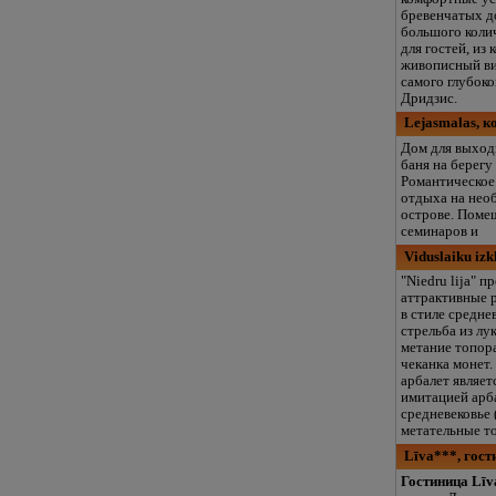
бревенчатых д
большого коли
для гостей, из
живописный ви
самого глубоко
Дридзис.
Lejasmalas, к
Дом для выход
баня на берегу
Романтическое
отдыха на нео
острове. Поме
семинаров и
Viduslaiku izk
"Niedru lija" п
аттрактивные 
в стиле среднев
стрельба из лук
метание топора
чеканка монет
арбалет являет
имитацией арб
средневековье (
метательные т
Līva***, гост
Гостиница Līv