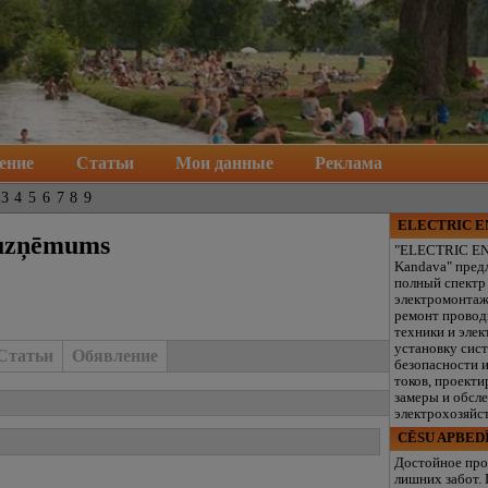
ение
Статьи
Мои данные
Реклама
3
4
5
6
7
8
9
ELECTRIC 
opuzņēmums
"ELECTRIC E
Kandava" пред
полный спектр
электромонтаж
ремонт провод
техники и элек
установку сис
Статьи
Обявление
безопасности 
токов, проекти
замеры и обсл
электрохозяйст
CĒSU APBED
Достойное про
лишних забот.