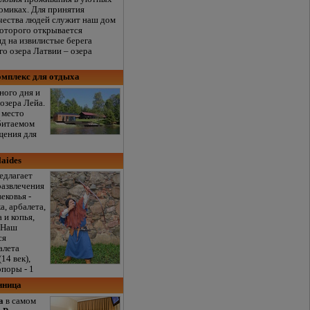
омиках. Для принятия
чества людей служит наш дом
 которого открывается
д на извилистые берега
го озера Латвии – озера
омплекс для отдыха
ного дня и
 озера Лейа.
 место
битаемом
щения для
laides
редлагает
развлечения
ековья -
а, арбалета,
 и копья,
. Наш
ся
алета
14 век),
опоры - 1
иница
a
в самом