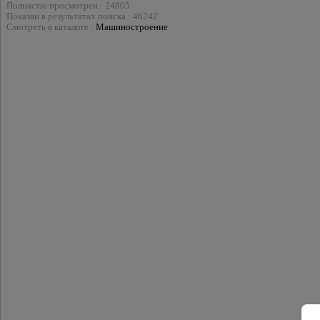
Полнастю просмотрен : 24805
Показан в результатах поиска : 46742
Смотреть в каталоге :
Машиностроение