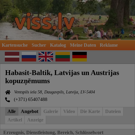
Kartensuche
Sucher
Katalog
Meine Daten
Reklame
Habasit-Baltik, Latvijas un Austrijas
kopuzņēmums
Ventspils iela 58, Daugavpils, Latvija, LV-5404
(+371) 65407488
Alle
Angebot
Galerie
Video
Die Karte
Dateien
Artikel
Anzeige
Erzeugnis, Dienstleistung, Bereich, Schlüsselwort