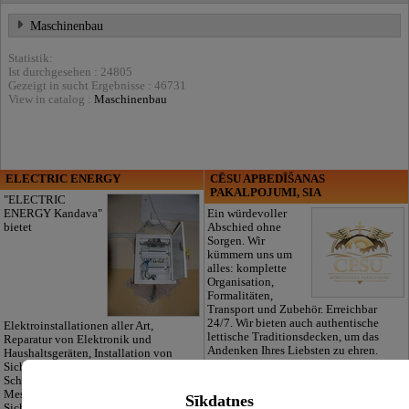
Maschinenbau
Statistik:
Ist durchgesehen : 24805
Gezeigt in sucht Ergebnisse : 46731
View in catalog :
Maschinenbau
ELECTRIC ENERGY
CĒSU APBEDĪŠANAS
PAKALPOJUMI, SIA
"ELECTRIC
ENERGY Kandava"
Ein würdevoller
bietet
Abschied ohne
Sorgen. Wir
kümmern uns um
alles: komplette
Organisation,
Formalitäten,
Transport und Zubehör. Erreichbar
24/7. Wir bieten auch authentische
Elektroinstallationen aller Art,
lettische Traditionsdecken, um das
Reparatur von Elektronik und
Andenken Ihres Liebsten zu ehren.
Haushaltsgeräten, Installation von
Sicherheits- und
Schwachstromsystemen, Projektierung,
Messungen und
Sīkdatnes
Sicherheitsrisikoanalysen für Ihre