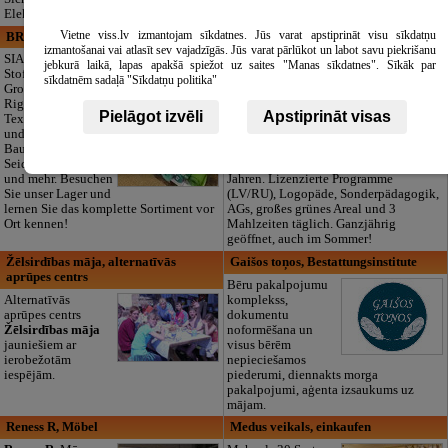
Elektroanlagen.
Vietne viss.lv izmantojam sīkdatnes. Jūs varat apstiprināt visu sīkdatņu
BRISTOLS ES, SIA
Maza Rasiņa, privātā pirmsskolas
izmantošanai vai atlasīt sev vajadzīgās. Jūs varat pārlūkot un labot savu piekrišanu
izglītības iestāde
SIA "Bristols ES" -
jebkurā laikā, lapas apakšā spiežot uz saites "Manas sīkdatnes". Sīkāk par
Stoff-Outlet und
Privater
sīkdatnēm sadaļā "Sīkdatņu politika"
Großhandel in
Kindergarten „Maza
Riga. Hochwertige
Rasiņa“ in
Pielāgot izvēli
Apstiprināt visas
Textilien für Nähen
Pardaugava
und Produktion:
(Zasulauks) für
Baumwolle, Leinen,
Kinder von 10
Seide, Wolle, Jersey
Monaten bis 6
und mehr. Besuchen
Jahren. Lizenzierte Programme
Sie unser Lager und
(LV/RU), Logopäde, Sonderpädagogik,
lernen Sie das komplette Sortiment vor
AGs, großes grünes Areal und 3
Ort kennen!
Mahlzeiten täglich. Ganzjährig
geöffnet, auch im Sommer!
Žēlsirdības māja, alternatīvās
Gaišos toņos, Bestattungsinstitute
aprūpes centrs
Bēru pakalpojumu
Alternatīvās
komplekss,
aprūpes centrs
dokumentu
Žēlsirdības māja
noformēšana un
jauniešiem ar
visus bērēm
ierobežotām
nepieciešamos
iespējām.
piederumi, diennakts morga
pakalpojumi, aģenta izsaukums uz
mājam.
Reness R, Möbel
Medus veikals, einkaufen