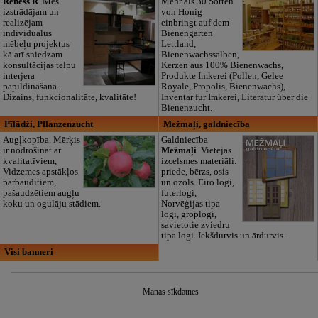
Reness R
. Mēs
Mehr als 30 Sorten
izstrādājam un
von Honig
realizējam
einbringt auf dem
individuālus
Bienengarten
mēbeļu projektus
Lettland,
kā arī sniedzam
Bienenwachssalben,
konsultācijas telpu
Kerzen aus 100% Bienenwachs,
interjera
Produkte Imkerei (Pollen, Gelee
papildināšanā.
Royale, Propolis, Bienenwachs),
Dizains, funkcionalitāte, kvalitāte!
Inventar fur Imkerei, Literatur über die
Bienenzucht.
Pīlādži, Pflanzenzucht
Mežmaļi, galdniecība
Augļkopība. Mērķis
Galdniecība
ir nodrošināt ar
Mežmaļi
. Vietējas
kvalitatīviem,
izcelsmes materiāli:
Vidzemes apstākļos
priede, bērzs, osis
pārbaudītiem,
un ozols. Eiro logi,
pašaudzētiem augļu
futerlogi,
koku un ogulāju stādiem.
Norvēģijas tipa
logi, groplogi,
savietotie zviedru
tipa logi. Iekšdurvis un ārdurvis.
Visi banneri
Manas sīkdatnes