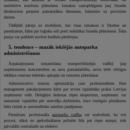
neefektīvu maršrutu plānošanu. Izmaksu caurspīdīgums ļauj finanšu
direktoriem pieņemt pamatotākus lēmumus, balstoties uz precīziem
datiem.
Tādējādi pāreja uz modeļiem, kur visas izmaksas ir fiksētas un
paredzamas, kļūst par loģisku soli pretī stabilākai finanšu plānošanai. Šāda
pieeja var palīdzēt novērst budžeta pārtēriņus.
5. tendence – mazāk iekšējās autoparka
administrēšanas
Ārpakalpojumu izmantošana transportlīdzekļu vadībā ļauj
uzņēmumiem koncentrēties uz savu pamatdarbību, nevis tērēt vērtīgos
iekšējos resursus tehnisko apkopju un remontu plānošanai.
Administratīvo resursu optimizācija caur profesionāliem fleet
management pakalpojumiem kļūst par arvien izplatītāku praksi Latvijas
uzņēmumu vidū. Deleģējot ikdienas rūpes ekspertiem, uzņēmumi var
samazināt vajadzību pēc atsevišķa darbinieka, kura vienīgais pienākums
būtu risināt ar automašīnām saistītus jautājumus.
Piemēram, profesionāla
autoparka vadība
var nodrošināt, ka visi
procesi, sākot no apdrošināšanas polisēm līdz pat riepu maiņai, tiek
pārvaldīti centralizēti un efektīvi.