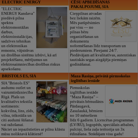
ELECTRIC ENERGY
CĒSU APBEDĪŠANAS
PAKALPOJUMI, SIA
"ELECTRIC
ENERGY Kandava"
Cieņpilnas atvadas
piedāvā pilna
bez liekām raizēm.
spektra
Mēs parūpēsimies
elektromontāžas
par visu — no
darbus,
pilnas bēru
elektroinstalācijas,
organizēšanas un
sadzīves tehnikas
dokumentu
un elektronikas
noformēšanas līdz transportam un
remontu, vājstrāvas
piederumiem. Pieejami 24/7.
un drošības sistēmu izbūvi, kā arī
Piedāvājam arī kvalitatīvas, autentiskas
projektēšanu, mērījumus un
tautiskās segas aizgājēja piemiņas
elektrosaimniecības drošības riskus
godināšanai.
apsekošanu.
BRISTOLS ES, SIA
Maza Rasiņa, privātā pirmsskolas
izglītības iestāde
SIA "Bristols ES"
audumu outlet un
Pirmsskolas
vairumtirdzniecība
izglītības iestāde
Rīgā. Plašs un
“Maza Rasiņa” –
kvalitatīvs tekstila
privātais bērnudārzs
sortiments:
Pārdaugavā,
kokvilna, lins, zīds,
Zasulaukā, bērniem
vilna, trikotāža un
no 10 mēnešiem
citi audumi šūšanai
līdz 6 gadiem. Licencētas programmas
vai ražošanai.
(LV/RU), logopēds, speciālais atbalsts,
Nāciet un iepazīstieties ar pilnu klāstu
pulciņi, liela zaļa teritorija un 3x
mūsu noliktavā klātienē!
ēdināšana. Strādājam visu gadu!