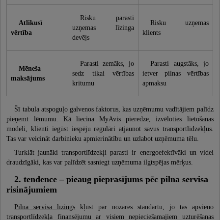
Risku parasti
Atlikusī
Risku uzņemas
uzņemas līzinga
vērtība
klients
devējs
Parasti zemāks, jo
Parasti augstāks, jo
Mēneša
sedz tikai vērtības
ietver pilnas vērtības
maksājums
kritumu
apmaksu
Šī tabula atspoguļo galvenos faktorus, kas uzņēmumu vadītājiem palīdz
pieņemt lēmumu. Kā liecina MyAvis pieredze, izvēloties lietošanas
modeli, klienti iegūst iespēju regulāri atjaunot savus transportlīdzekļus.
Tas var veicināt darbinieku apmierinātību un uzlabot uzņēmuma tēlu.
Turklāt jaunāki transportlīdzekļi parasti ir energoefektīvāki un videi
draudzīgāki, kas var palīdzēt sasniegt uzņēmuma ilgtspējas mērķus.
2. tendence – pieaug pieprasījums pēc pilna servisa
risinājumiem
Pilna servisa līzings
kļūst par nozares standartu, jo tas apvieno
transportlīdzekļa finansējumu ar visiem nepieciešamajiem uzturēšanas