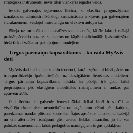
stratēģisks instruments, nevis tikai vienkāršs iegādes veids.
Ieskats galvenajos ieguvumos liecina, ka elastība, prognozējamas
izmaksas un administratīvā sloga samazināšana ir kļuvuši par galvenajiem
stūrakmeņiem, veidojot mūsdienīgu un efektīvu autoparku.
Pāreja uz turpmāko datu analīzes sadaļu atklās, kā šie faktori reālajā
praksē pārveido nozares standartus un kāpēc tradicionālās īpašumtiesības
bieži tiek aizstātas ar pakalpojumu modeļiem.
Tirgus pārmaiņu kopsavilkums – ko rāda MyAvis
dati
MyAvis dati liecina par stabilu tendenci, kurā uzņēmumi bieži pāriet no
transportlīdzekļu īpašumtiesībām uz elastīgākiem lietošanas modeļiem.
Tirgus pārmaiņu kopsavilkums norāda, ka pēdējo trīs gadu laikā
pieprasījums pēc elastīgiem mobilitātes risinājumiem ir audzis par
aptuveni 20%.
Dati liecina, ka galvenie iemesli šādai rīcībai bieži ir saistīti ar
vispārējo ekonomisko nenoteiktību un uzņēmumu vēlmi pēc skaidras,
paredzamas naudas plūsmas kontroles. Šajos apstākļos auto noma Latvijā
un citi alternatīvi risinājumi gūst arvien lielāku atsaucību, jo tie var
palīdzēt uzņēmumiem labāk pielāgoties mainīgajiem tirgus apstākļiem.