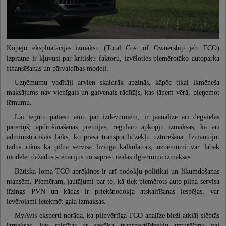
Kopējo ekspluatācijas izmaksu (Total Cost of Ownership jeb TCO)
izpratne ir kļuvusi par kritisku faktoru, izvēloties piemērotāko autoparka
finansēšanas un pārvaldības modeli.
Uzņēmumu vadītāji arvien skaidrāk apzinās, kāpēc tikai ikmēneša
maksājums nav vienīgais un galvenais rādītājs, kas jāņem vērā, pieņemot
lēmumu.
Lai iegūtu patiesu ainu par izdevumiem, ir jāanalizē arī degvielas
patēriņš, apdrošināšanas prēmijas, regulāro apkopju izmaksas, kā arī
administratīvais laiks, ko prasa transportlīdzekļu uzturēšana. Izmantojot
tādus rīkus kā pilna servisa līzinga kalkulators, uzņēmumi var labāk
modelēt dažādus scenārijus un saprast reālās ilgtermiņa izmaksas.
Būtiska loma TCO aprēķinos ir arī nodokļu politikai un likumdošanas
niansēm. Piemēram, jautājumi par to, kā tiek piemērots auto pilna servisa
līzings PVN un kādas ir priekšnodokļa atskaitīšanas iespējas, var
ievērojami ietekmēt gala izmaksas.
MyAvis eksperti norāda, ka pilnvērtīga TCO analīze bieži atklāj slēptās
izmaksas, kas saistītas ar vecāku transportlīdzekļu uzturēšanu vai