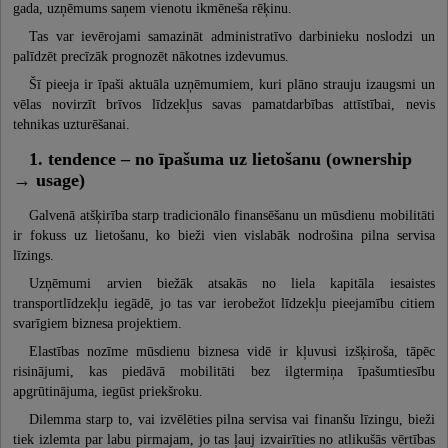
gada, uzņēmums saņem vienotu ikmēneša rēķinu.
Tas var ievērojami samazināt administratīvo darbinieku noslodzi un
palīdzēt precīzāk prognozēt nākotnes izdevumus.
Šī pieeja ir īpaši aktuāla uzņēmumiem, kuri plāno strauju izaugsmi un
vēlas novirzīt brīvos līdzekļus savas pamatdarbības attīstībai, nevis
tehnikas uzturēšanai.
1. tendence – no īpašuma uz lietošanu (ownership
→ usage)
Galvenā atšķirība starp tradicionālo finansēšanu un mūsdienu mobilitāti
ir fokuss uz lietošanu, ko bieži vien vislabāk nodrošina pilna servisa
līzings.
Uzņēmumi arvien biežāk atsakās no liela kapitāla iesaistes
transportlīdzekļu iegādē, jo tas var ierobežot līdzekļu pieejamību citiem
svarīgiem biznesa projektiem.
Elastības nozīme mūsdienu biznesa vidē ir kļuvusi izšķiroša, tāpēc
risinājumi, kas piedāvā mobilitāti bez ilgtermiņa īpašumtiesību
apgrūtinājuma, iegūst priekšroku.
Dilemma starp to, vai izvēlēties pilna servisa vai finanšu līzingu, bieži
tiek izlemta par labu pirmajam, jo tas ļauj izvairīties no atlikušās vērtības