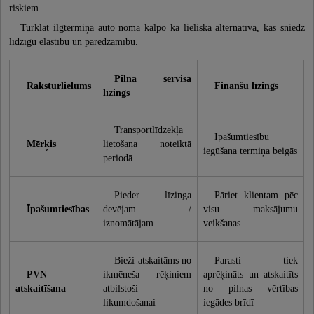
riskiem.
Turklāt ilgtermiņa auto noma kalpo kā lieliska alternatīva, kas sniedz
līdzīgu elastību un paredzamību.
Pilna servisa
Raksturlielums
Finanšu līzings
līzings
Transportlīdzekļa
Īpašumtiesību
Mērķis
lietošana noteiktā
iegūšana termiņa beigās
periodā
Pieder līzinga
Pāriet klientam pēc
Īpašumtiesības
devējam /
visu maksājumu
iznomātājam
veikšanas
Bieži atskaitāms no
Parasti tiek
PVN
ikmēneša rēķiniem
aprēķināts un atskaitīts
atskaitīšana
atbilstoši
no pilnas vērtības
likumdošanai
iegādes brīdī