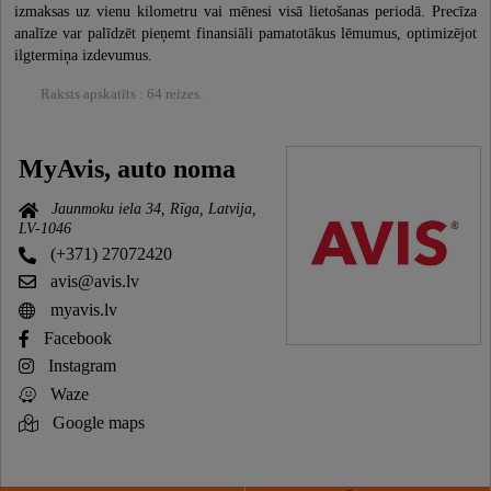
izmaksas uz vienu kilometru vai mēnesi visā lietošanas periodā. Precīza
analīze var palīdzēt pieņemt finansiāli pamatotākus lēmumus, optimizējot
ilgtermiņa izdevumus.
Raksts apskatīts : 64 reizes.
MyAvis, auto noma
Jaunmoku iela 34, Rīga, Latvija,
LV-1046
(+371) 27072420
avis@avis.lv
myavis.lv
Facebook
Instagram
Waze
Google maps