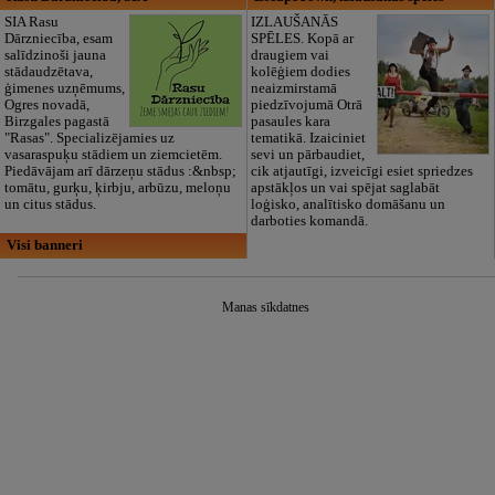
SIA Rasu
IZLAUŠANĀS
Dārzniecība, esam
SPĒLES. Kopā ar
salīdzinoši jauna
draugiem vai
stādaudzētava,
kolēģiem dodies
ģimenes uzņēmums,
neaizmirstamā
Ogres novadā,
piedzīvojumā Otrā
Birzgales pagastā
pasaules kara
"Rasas". Specializējamies uz
tematikā. Izaiciniet
vasaraspuķu stādiem un ziemcietēm.
sevi un pārbaudiet,
Piedāvājam arī dārzeņu stādus :&nbsp;
cik atjautīgi, izveicīgi esiet spriedzes
tomātu, gurķu, ķirbju, arbūzu, meloņu
apstākļos un vai spējat saglabāt
un citus stādus.
loģisko, analītisko domāšanu un
darboties komandā.
Visi banneri
Manas sīkdatnes