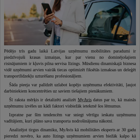
Pēdējo trīs gadu laikā Latvijas uzņēmumu mobilitātes paradumi ir
piedzīvojuši krasas izmaiņas, kur par vienu no dominējošajiem
risinājumiem ir kļuvis pilna servisa līzings. Mūsdienu dinamiskajā biznesa
vidē uzņēmumi arvien vairāk tiecas optimizēt fiksētās izmaksas un deleģēt
transportlīdzekļu uzturēšanu profesionāļiem.
Šāda pieeja var palīdzēt uzlabot kopējo uzņēmuma efektivitāti, ļaujot
darbiniekiem koncentrēties uz saviem tiešajiem pienākumiem.
Šī raksta mērķis ir detalizēti analizēt
MyAvis
datus par to, kā mainās
uzņēmumu izvēles un kādi faktori visbiežāk ietekmē šos lēmumus.
Izpratne par šīm tendencēm var sniegt vērtīgu ieskatu uzņēmumu
vadītājiem, kuri plāno sava transporta nodrošinājuma nākotni.
Analizējot tirgus dinamiku, MyAvis kā mobilitātes eksperts ar 30 gadu
pieredzi novēro, ka auto līzings uzņēmumiem arvien biežāk kalpo kā