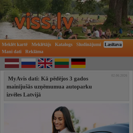
Meklēt kartē
Meklētājs
Katalogs
Sludinājumi
Lasītava
Mani dati
Reklāma
02.06.2026
MyAvis dati: Kā pēdējos 3 gados
mainījušās uzņēmumua autoparku
izvēles Latvijā