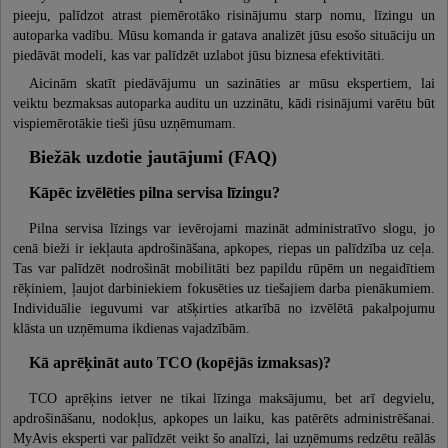
pieeju, palīdzot atrast piemērotāko risinājumu starp nomu, līzingu un
autoparka vadību. Mūsu komanda ir gatava analizēt jūsu esošo situāciju un
piedāvāt modeli, kas var palīdzēt uzlabot jūsu biznesa efektivitāti.
Aicinām skatīt piedāvājumu un sazināties ar mūsu ekspertiem, lai
veiktu bezmaksas autoparka auditu un uzzinātu, kādi risinājumi varētu būt
vispiemērotākie tieši jūsu uzņēmumam.
Biežāk uzdotie jautājumi (FAQ)
Kāpēc izvēlēties pilna servisa līzingu?
Pilna servisa līzings var ievērojami mazināt administratīvo slogu, jo
cenā bieži ir iekļauta apdrošināšana, apkopes, riepas un palīdzība uz ceļa.
Tas var palīdzēt nodrošināt mobilitāti bez papildu rūpēm un negaidītiem
rēķiniem, ļaujot darbiniekiem fokusēties uz tiešajiem darba pienākumiem.
Individuālie ieguvumi var atšķirties atkarībā no izvēlētā pakalpojumu
klāsta un uzņēmuma ikdienas vajadzībām.
Kā aprēķināt auto TCO (kopējās izmaksas)?
TCO aprēķins ietver ne tikai līzinga maksājumu, bet arī degvielu,
apdrošināšanu, nodokļus, apkopes un laiku, kas patērēts administrēšanai.
MyAvis eksperti var palīdzēt veikt šo analīzi, lai uzņēmums redzētu reālās