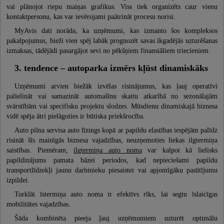
vai plānojot riepu maiņas grafikus. Viss tiek organizēts caur vienu
kontaktpersonu, kas var ievērojami paātrināt procesu norisi.
MyAvis dati norāda, ka uzņēmumi, kas izmanto šos kompleksos
pakalpojumus, bieži vien spēj labāk prognozēt savas ikgadējās uzturēšanas
izmaksas, tādējādi pasargājot sevi no pēkšņiem finansiāliem triecieniem.
3. tendence – autoparka izmērs kļūst dinamiskāks
Uzņēmumi arvien biežāk izvēlas risinājumus, kas ļauj operatīvi
palielināt vai samazināt automašīnu skaitu atkarībā no sezonālajām
svārstībām vai specifisku projektu slodzes. Mūsdienu dinamiskajā biznesa
vidē spēja ātri pielāgoties ir būtiska priekšrocība.
Auto pilna servisa auto līzings kopā ar papildu elastības iespējām palīdz
risināt šīs mainīgās biznesa vajadzības, neuzņemoties liekas ilgtermiņa
saistības. Piemēram,
ilgtermiņa auto noma
var kalpot kā lielisks
papildinājums pamata bāzei periodos, kad nepieciešami papildu
transportlīdzekļi jaunu darbinieku piesaistei vai apjomīgāku pasūtījumu
izpildei.
Turklāt īstermiņa auto noma ir efektīvs rīks, lai segtu īslaicīgas
mobilitātes vajadzības.
Šāda kombinēta pieeja ļauj uzņēmumiem uzturēt optimālu