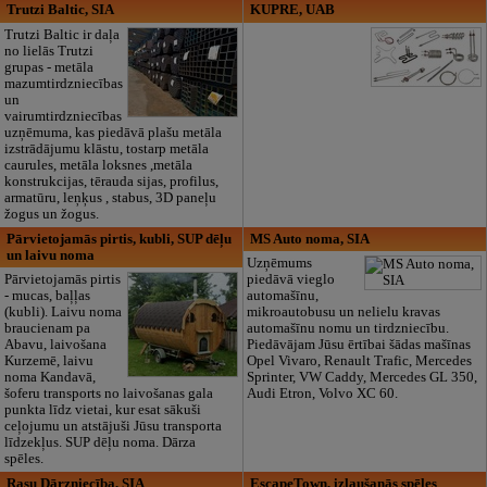
Trutzi Baltic, SIA
KUPRE, UAB
Trutzi Baltic ir daļa
no lielās Trutzi
grupas - metāla
mazumtirdzniecības
un
vairumtirdzniecības
uzņēmuma, kas piedāvā plašu metāla
izstrādājumu klāstu, tostarp metāla
caurules, metāla loksnes ,metāla
konstrukcijas, tērauda sijas, profilus,
armatūru, leņķus , stabus, 3D paneļu
žogus un žogus.
Pārvietojamās pirtis, kubli, SUP dēļu
MS Auto noma, SIA
un laivu noma
Uzņēmums
Pārvietojamās pirtis
piedāvā vieglo
- mucas, baļļas
automašīnu,
(kubli). Laivu noma
mikroautobusu un nelielu kravas
braucienam pa
automašīnu nomu un tirdzniecību.
Abavu, laivošana
Piedāvājam Jūsu ērtībai šādas mašīnas
Kurzemē, laivu
Opel Vivaro, Renault Trafic, Mercedes
noma Kandavā,
Sprinter, VW Caddy, Mercedes GL 350,
šoferu transports no laivošanas gala
Audi Etron, Volvo XC 60.
punkta līdz vietai, kur esat sākuši
ceļojumu un atstājuši Jūsu transporta
līdzekļus. SUP dēļu noma. Dārza
spēles.
Rasu Dārzniecība, SIA
EscapeTown, izlaušanās spēles