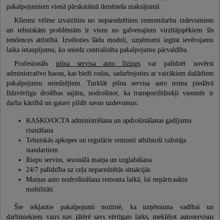
pakalpojumiem vienā pārskatāmā ikmēneša maksājumā.
Klientu vēlme izvairīties no neparedzētiem remontdarbu izdevumiem
un tehniskām problēmām ir viens no galvenajiem virzītājspēkiem šīs
tendences attīstībā. Izvēloties šādu modeli, uzņēmumi iegūst ievērojamu
laika ietaupījumu, ko sniedz centralizēta pakalpojumu pārvaldība.
Profesionāls
pilna servisa auto līzings
var palīdzēt novērst
administratīvo haosu, kas bieži rodas, sadarbojoties ar vairākiem dažādiem
pakalpojumu sniedzējiem. Turklāt pilna servisa auto noma piedāvā
līdzvērtīgu drošības sajūtu, nodrošinot, ka transportlīdzekļi vienmēr ir
darba kārtībā un gatavi pildīt savus uzdevumus.
KASKO/OCTA administrēšana un apdrošināšanas gadījumu
risināšana
Tehniskās apkopes un regulārie remonti atbilstoši ražotāja
standartiem
Riepu serviss, sezonālā maiņa un uzglabāšana
24/7 palīdzība uz ceļa neparedzētās situācijās
Maiņas auto nodrošināšana remonta laikā, lai nepārtrauktu
mobilitāti
Šie iekļautie pakalpojumi nozīmē, ka uzņēmuma vadībai un
darbiniekiem vairs nav jātērē savs vērtīgais laiks, meklējot autoservisus