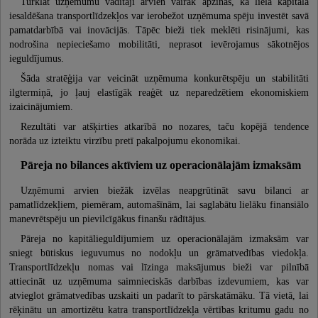
Turklāt uzņēmumu vadītāji arvien vairāk apzinās, ka liela kapitāla
iesaldēšana transportlīdzekļos var ierobežot uzņēmuma spēju investēt savā
pamatdarbībā vai inovācijās. Tāpēc bieži tiek meklēti risinājumi, kas
nodrošina nepieciešamo mobilitāti, neprasot ievērojamus sākotnējos
ieguldījumus.
Šāda stratēģija var veicināt uzņēmuma konkurētspēju un stabilitāti
ilgtermiņā, jo ļauj elastīgāk reaģēt uz neparedzētiem ekonomiskiem
izaicinājumiem.
Rezultāti var atšķirties atkarībā no nozares, taču kopējā tendence
norāda uz izteiktu virzību pretī pakalpojumu ekonomikai.
Pāreja no bilances aktīviem uz operacionālajām izmaksām
Uzņēmumi arvien biežāk izvēlas neapgrūtināt savu bilanci ar
pamatlīdzekļiem, piemēram, automašīnām, lai saglabātu lielāku finansiālo
manevrētspēju un pievilcīgākus finanšu rādītājus.
Pāreja no kapitālieguldījumiem uz operacionālajām izmaksām var
sniegt būtiskus ieguvumus no nodokļu un grāmatvedības viedokļa.
Transportlīdzekļu nomas vai līzinga maksājumus bieži var pilnībā
attiecināt uz uzņēmuma saimnieciskās darbības izdevumiem, kas var
atvieglot grāmatvedības uzskaiti un padarīt to pārskatāmāku. Tā vietā, lai
rēķinātu un amortizētu katra transportlīdzekļa vērtības kritumu gadu no