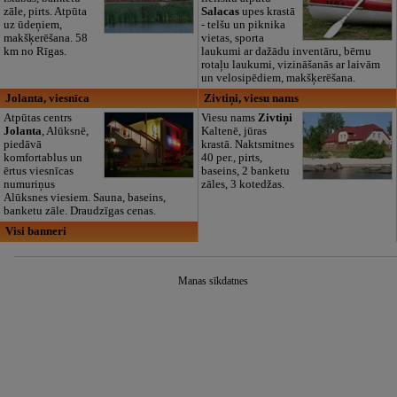
zāle, pirts. Atpūta
Salacas
upes krastā
uz ūdeņiem,
- telšu un piknika
makšķerēšana. 58
vietas, sporta
km no Rīgas.
laukumi ar dažādu inventāru, bērnu
rotaļu laukumi, vizināšanās ar laivām
un velosipēdiem, makšķerēšana.
Jolanta, viesnīca
Zivtiņi, viesu nams
Atpūtas centrs
Viesu nams
Zivtiņi
Jolanta
, Alūksnē,
Kaltenē, jūras
piedāvā
krastā. Naktsmitnes
komfortablus un
40 per., pirts,
ērtus viesnīcas
baseins, 2 banketu
numuriņus
zāles, 3 kotedžas.
Alūksnes viesiem. Sauna, baseins,
banketu zāle. Draudzīgas cenas.
Visi banneri
Manas sīkdatnes