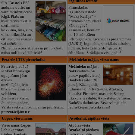
izglītības iestāde
SIA "Bristols ES"
audumu outlet un
Pirmsskolas
vairumtirdzniecība
izglītības iestāde
Rīgā. Plašs un
“Maza Rasiņa” –
kvalitatīvs tekstila
privātais bērnudārzs
sortiments:
Pārdaugavā,
kokvilna, lins, zīds,
Zasulaukā, bērniem
vilna, trikotāža un
no 10 mēnešiem
citi audumi šūšanai
līdz 6 gadiem. Licencētas programmas
vai ražošanai.
(LV/RU), logopēds, speciālais atbalsts,
Nāciet un iepazīstieties ar pilnu klāstu
pulciņi, liela zaļa teritorija un 3x
mūsu noliktavā klātienē!
ēdināšana. Strādājam visu gadu!
Petarde LTD, pirotehnika
Mežinieku mājas, viesu nams
Petarde
piedāvā
Mežinieku mājas
.
sarīkot brīnišķīgu
Naktsmītnes (54
uguņošanu jūsu
pers.+ papildvietas);
dzīves
Banketi (zāle 120
nozīmīgākajiem
pers.); Kāzu galdi;
brīžiem – ģimenes
Ēdināšana; Pirtis (sauna, džakūzi,
svētkiem,
kubuls); Pirtnieks, masieris;&nbsp;
Ziemassvētkiem,
Ekskursijas dabā; Aktivitātes bērniem.
Jaunajam gadam,
Radošās darbnīcas. Rezervācija pēc
Valsts svētkiem, kompāniju jubilejām,
iepriekšējās pieteikšanās!
prezentācijām u.c.
Copes, viesu nams
Avotkalni, atpūtas vieta
Viesu nams
Copes
.
Atpūtas vieta
Labiekārtotas
Avotkalni
piedāvā
istabas, banketu
lielisku atpūtu