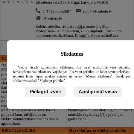
Elizabetes iela 31 - 1, Rīga, Latvija, LV-1010
(+371) 67332607
info@elizabete.lv
elizabete.lv
Zobārstniecība, stomatoloģija, mutes higiēna,
Protezēšana uz implantiem, zobu implanti, Parodonts,
parodontozes ārstēšana, Ķirurģija, Zobu balināšana
Sīkdatnes
ELECTRIC ENERGY
CĒSU APBEDĪŠANAS
PAKALPOJUMI, SIA
"ELECTRIC
Vietne viss.lv izmantojam sīkdatnes. Jūs varat apstiprināt visu sīkdatņu
ENERGY Kandava"
Cieņpilnas atvadas
izmantošanai vai atlasīt sev vajadzīgās. Jūs varat pārlūkot un labot savu piekrišanu
piedāvā pilna
bez liekām raizēm.
jebkurā laikā, lapas apakšā spiežot uz saites "Manas sīkdatnes". Sīkāk par
spektra
Mēs parūpēsimies
sīkdatnēm sadaļā "Sīkdatņu politika"
elektromontāžas
par visu — no
darbus,
pilnas bēru
Pielāgot izvēli
Apstiprināt visas
elektroinstalācijas,
organizēšanas un
sadzīves tehnikas
dokumentu
un elektronikas
noformēšanas līdz transportam un
remontu, vājstrāvas
piederumiem. Pieejami 24/7.
un drošības sistēmu izbūvi, kā arī
Piedāvājam arī kvalitatīvas, autentiskas
projektēšanu, mērījumus un
tautiskās segas aizgājēja piemiņas
elektrosaimniecības drošības riskus
godināšanai.
apsekošanu.
BRISTOLS ES, SIA
Maza Rasiņa, privātā pirmsskolas