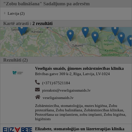
"Zobu balināšana" Sadalījums pa adresēm
Latvija (2)
Kartē atrasti :
2 rezultāti
Rezultāti (2)
Veselīgais smaids, ģimenes zobārstniecības klīnika
Brīvības gatve 369 k-2, Rīga, Latvija, LV-1024
(+371) 67521184
pieraksts@veseligaissmaids.lv
veseligaissmaids.lv
Zobārstniecība, stomatoloģija, mutes higiēna, Zobu
protezēšana, Zobu balināšana, Zobārstniecības klīnikas,
Protezēšana uz implantiem, zobu implanti, Zobu higiēna,
higiēnists
Elizabete, stomatoloģijas un lāzerterapijas klīnika