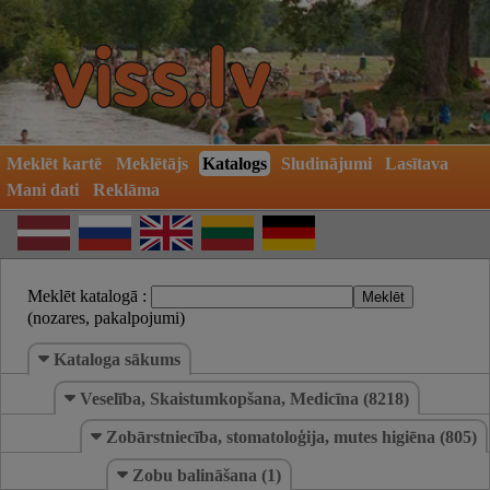
Meklēt kartē
Meklētājs
Katalogs
Sludinājumi
Lasītava
Mani dati
Reklāma
Meklēt katalogā :
(nozares, pakalpojumi)
Kataloga sākums
Veselība, Skaistumkopšana, Medicīna (8218)
Zobārstniecība, stomatoloģija, mutes higiēna (805)
Zobu balināšana (1)