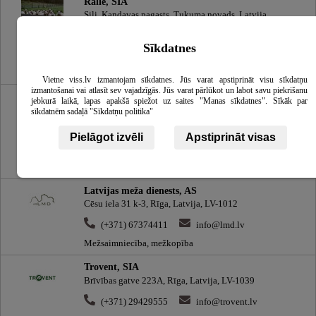
Ralle, SIA
Sili, Kandavas pagasts, Tukuma novads, Latvija
(+371) 29190013
Sīkdatnes
ivars.fridemanis@gmail.com
Mežsaimniecība, mežkopība
Vietne viss.lv izmantojam sīkdatnes. Jūs varat apstiprināt visu sīkdatņu
izmantošanai vai atlasīt sev vajadzīgās. Jūs varat pārlūkot un labot savu piekrišanu
Daugavas mežsaimnieks, SIA
jebkurā laikā, lapas apakšā spiežot uz saites "Manas sīkdatnes". Sīkāk par
Skolas iela 19a, Ogre, Ogres novads, Latvija, LV-5001
sīkdatnēm sadaļā "Sīkdatņu politika"
(+371) 29286309
Pielāgot izvēli
Apstiprināt visas
daugavasmezsaimnieks@gmail.com
Mežsaimniecība, mežkopība
Latvijas meža dienests, AS
Cēsu iela 31 k-3, Rīga, Latvija, LV-1012
(+371) 67374411
info@lmd.lv
Mežsaimniecība, mežkopība
Trovent, SIA
Brīvības gatve 223A, Rīga, Latvija, LV-1039
(+371) 29429555
info@trovent.lv