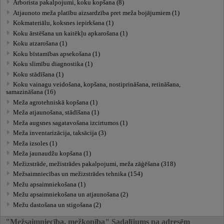
Arborista pakalpojumi, koku kopšana (8)
Atjaunoto meža platību aizsardzība pret meža bojājumiem (1)
Kokmateriālu, koksnes iepirkšana (1)
Koku ārstēšana un kaitēkļu apkarošana (1)
Koku atzarošana (1)
Koku bīstamības apsekošana (1)
Koku slimību diagnostika (1)
Koku stādīšana (1)
Koku vainagu veidošana, kopšana, nostiprināšana, retināšana,
samazināšana (16)
Meža agrotehniskā kopšana (1)
Meža atjaunošana, stādīšana (1)
Meža augsnes sagatavošana izcirtumos (1)
Meža inventarizācija, taksācija (3)
Meža izsoles (1)
Meža jaunaudžu kopšana (1)
Mežizstrāde, mežistrādes pakalpojumi, meža zāģēšana (318)
Mežsaimniecības un mežizstrādes tehnika (154)
Mežu apsaimniekošana (1)
Mežu apsaimniekošana un atjaunošana (2)
Mežu dastošana un stigošana (2)
"Mežsaimniecība, mežkopība" Sadalījums pa adresēm