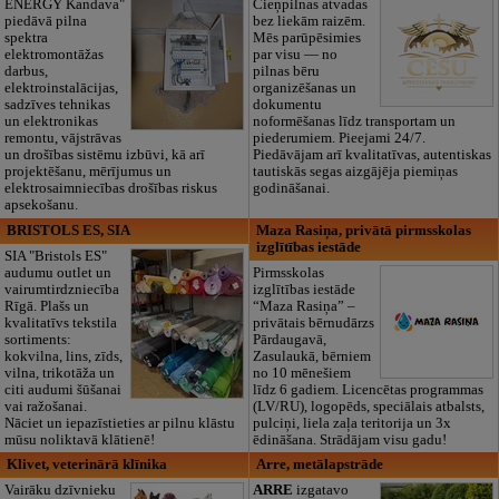
ENERGY Kandava"
Cieņpilnas atvadas
piedāvā pilna
bez liekām raizēm.
spektra
Mēs parūpēsimies
elektromontāžas
par visu — no
darbus,
pilnas bēru
elektroinstalācijas,
organizēšanas un
sadzīves tehnikas
dokumentu
un elektronikas
noformēšanas līdz transportam un
remontu, vājstrāvas
piederumiem. Pieejami 24/7.
un drošības sistēmu izbūvi, kā arī
Piedāvājam arī kvalitatīvas, autentiskas
projektēšanu, mērījumus un
tautiskās segas aizgājēja piemiņas
elektrosaimniecības drošības riskus
godināšanai.
apsekošanu.
BRISTOLS ES, SIA
Maza Rasiņa, privātā pirmsskolas
izglītības iestāde
SIA "Bristols ES"
audumu outlet un
Pirmsskolas
vairumtirdzniecība
izglītības iestāde
Rīgā. Plašs un
“Maza Rasiņa” –
kvalitatīvs tekstila
privātais bērnudārzs
sortiments:
Pārdaugavā,
kokvilna, lins, zīds,
Zasulaukā, bērniem
vilna, trikotāža un
no 10 mēnešiem
citi audumi šūšanai
līdz 6 gadiem. Licencētas programmas
vai ražošanai.
(LV/RU), logopēds, speciālais atbalsts,
Nāciet un iepazīstieties ar pilnu klāstu
pulciņi, liela zaļa teritorija un 3x
mūsu noliktavā klātienē!
ēdināšana. Strādājam visu gadu!
Klivet, veterinārā klīnika
Arre, metālapstrāde
Vairāku dzīvnieku
ARRE
izgatavo