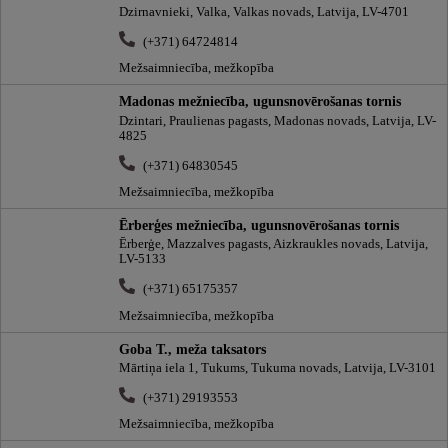
Dzirnavnieki, Valka, Valkas novads, Latvija, LV-4701
(+371) 64724814
Mežsaimniecība, mežkopība
Madonas mežniecība, ugunsnovērošanas tornis
Dzintari, Praulienas pagasts, Madonas novads, Latvija, LV-
4825
(+371) 64830545
Mežsaimniecība, mežkopība
Ērberģes mežniecība, ugunsnovērošanas tornis
Ērberģe, Mazzalves pagasts, Aizkraukles novads, Latvija,
LV-5133
(+371) 65175357
Mežsaimniecība, mežkopība
Goba T., meža taksators
Mārtiņa iela 1, Tukums, Tukuma novads, Latvija, LV-3101
(+371) 29193553
Mežsaimniecība, mežkopība