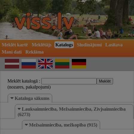
Meklēt kartē
Meklētājs
Katalogs
Sludinājumi
Lasītava
Mani dati
Reklāma
Meklēt katalogā :
(nozares, pakalpojumi)
Kataloga sākums
Lauksaimniecība, Mežsaimniecība, Zivjsaimniecība
(6273)
Mežsaimniecība, mežkopība (915)