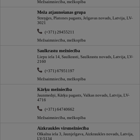
Mežsaimniecība, mežkopība
Meža atjaunošanas grupa
Streņģes, Platones pagasts, Jelgavas novads, Latvija, LV-
3021
(+371) 29455211
Mežsaimniecība, mežkopība
Saulkrastu mežniecība
Liepu iela 14, Saulkrasti, Saulkrastu novads, Latvija, LV-
2160
(+371) 67951197
Mežsaimniecība, mežkopība
Kārķu mežniecība
Jaunmedņi, Kārķu pagasts, Valkas novads, Latvija, LV-
4716
(+371) 64740662
Mežsaimniecība, mežkopība
Aizkraukles virsmežniecība
Oškalna iela 3, Jaunjelgava, Aizkraukles novads, Latvija,
LV-5134