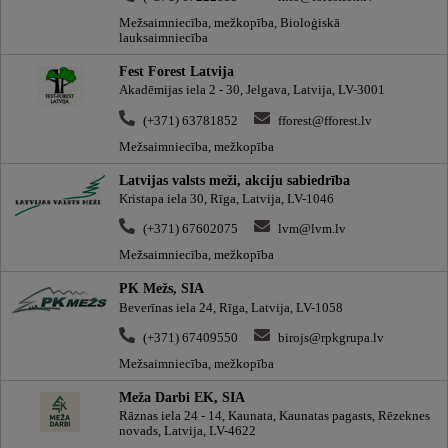
Mežsaimniecība, mežkopība, Bioloģiskā
lauksaimniecība
Fest Forest Latvija
Akadēmijas iela 2 - 30, Jelgava, Latvija, LV-3001
(+371) 63781852
fforest@fforest.lv
Mežsaimniecība, mežkopība
Latvijas valsts meži, akciju sabiedrība
Kristapa iela 30, Rīga, Latvija, LV-1046
(+371) 67602075
lvm@lvm.lv
Mežsaimniecība, mežkopība
PK Mežs, SIA
Beverīnas iela 24, Rīga, Latvija, LV-1058
(+371) 67409550
birojs@rpkgrupa.lv
Mežsaimniecība, mežkopība
Meža Darbi EK, SIA
Rāznas iela 24 - 14, Kaunata, Kaunatas pagasts, Rēzeknes
novads, Latvija, LV-4622