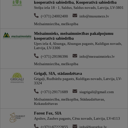
kooperatīvā sabiedrība, Kooperatīvā sabiedrība
Striķu iela 18 - 1, Saldus, Saldus novads, Latvija, LV-3801
(+371) 24002400
info@musumezs.lv
Mežsaimniecība, mežkopība
Mežsaimnieks, mežsaimniecības pakalpojumu
kooperatīvā sabiedrība
Upes iela 4, Alsunga, Alsungas pagasts, Kuldīgas novads,
Latvija, LV-3306
(+371) 29196396
info@mezsaimnieks.lv
Mežsaimniecība, mežkopība
Grigaļi, SIA, stādaudzētava
Grigaļi, Rudbāržu pagasts, Kuldīgas novads, Latvija, LV-
3324
(+371) 29171689
siagrigali@gmail.com
Mežsaimniecība, mežkopība, Stādaudzētavas,
Kokaudzētavas
Forest Fox, SIA
Apsītes, Zaubes pagasts, Cēsu novads, Latvija, LV-4113
(+371) 67222855
info@forestfox.lv