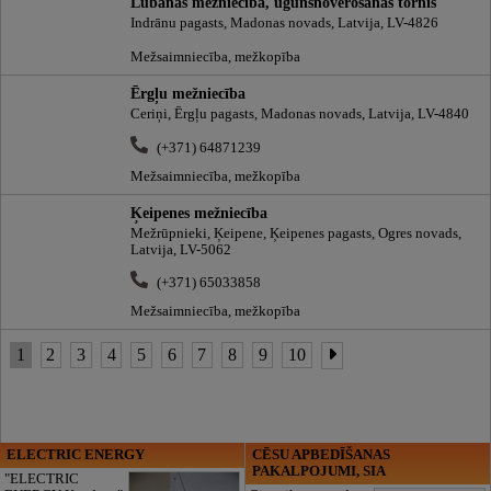
Lubānas mežniecība, ugunsnovērošanas tornis
Indrānu pagasts, Madonas novads, Latvija, LV-4826
Mežsaimniecība, mežkopība
Ērgļu mežniecība
Ceriņi, Ērgļu pagasts, Madonas novads, Latvija, LV-4840
(+371) 64871239
Mežsaimniecība, mežkopība
Ķeipenes mežniecība
Mežrūpnieki, Ķeipene, Ķeipenes pagasts, Ogres novads,
Latvija, LV-5062
(+371) 65033858
Mežsaimniecība, mežkopība
1
2
3
4
5
6
7
8
9
10
ELECTRIC ENERGY
CĒSU APBEDĪŠANAS
PAKALPOJUMI, SIA
"ELECTRIC