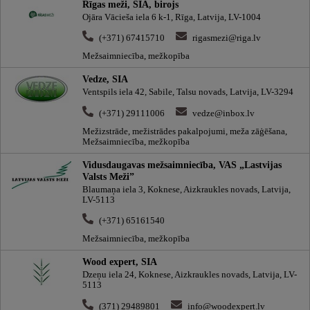
Rīgas meži, SIA, birojs
Ojāra Vācieša iela 6 k-1, Rīga, Latvija, LV-1004
(+371) 67415710
rigasmezi@riga.lv
Mežsaimniecība, mežkopība
Vedze, SIA
Ventspils iela 42, Sabile, Talsu novads, Latvija, LV-3294
(+371) 29111006
vedze@inbox.lv
Mežizstrāde, mežistrādes pakalpojumi, meža zāģēšana,
Mežsaimniecība, mežkopība
Vidusdaugavas mežsaimniecība, VAS „Lastvijas
Valsts Meži”
Blaumaņa iela 3, Koknese, Aizkraukles novads, Latvija,
LV-5113
(+371) 65161540
Mežsaimniecība, mežkopība
Wood expert, SIA
Dzeņu iela 24, Koknese, Aizkraukles novads, Latvija, LV-
5113
(371) 29489801
info@woodexpert.lv