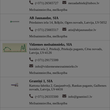
(+371) 26565727
mezadarbiek@inbox.lv
Mežsaimniecība, mežkopība
AB Jaunaudze, SIA
Priedaines iela 14, Ikšķile, Ogres novads, Latvija, LV-5052
(+371) 25665517
atis@abjaunaudze.lv
Mežsaimniecība, mežkopība
Vidzemes mežsaimnieks, SIA
Izstādes iela 2, Priekuļi, Priekuļu pagasts, Cēsu novads,
Latvija, LV-4126
(+371) 29175599
info@vidzemesmezsaimnieks.lv
Mežsaimniecība, mežkopība
Grantiņi 1, SIA
Kartona fabrika 2, Gaujasrēveļi, Rankas pagasts, Gulbenes
novads, Latvija, LV-4416
(+371) 26335500
info@grantini1.lv
Mežsaimniecība, mežkopība