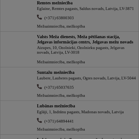
Remtes mežniecība
Eglaine, Remtes pagasts, Saldus novads, Latvija, LV-3871
(+371) 63800303
Mežsaimniecība, mežkopība
Valsts Meža dienests, Meža pētīšanas stacija,
Jelgavas informācijas centrs, Jelgavas mežu novads
Aizupes, 10, Ozolnieki, Ozolnieku pagasts, Jelgavas
novads, Latvija, LV-3018
Mežsaimniecība, mežkopība
Suntažu mežniecība
Laubere, Lauberes pagasts, Ogres novads, Latvija, LV-5044
(+371) 65037635
Mežsaimniecība, mežkopība
Lubānas mežniecība
Eglāji, 1, Indrānu pagasts, Madonas novads, Latvija
(+371) 64894441
Mežsaimniecība, mežkopība