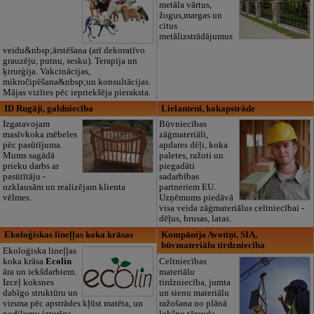
metāla vārtus,
žogus,margas un
citus
metālizstrādājumus
veidu&nbsp;ārstēšana (arī dekoratīvo
grauzēju, putnu, sesku). Terapija un
ķirurģija. Vakcinācijas,
mikročipēšana&nbsp;un konsultācijas.
Mājas vizītes pēc iepriekšēja pieraksta.
ID Rugāji, galdniecība
Lielanteni, kokapstrāde
Izgatavojam
Būvniecības
masīvkoka mēbeles
zāģmateriāli,
pēc pasūtījuma.
apdares dēļi, koka
Mums sagādā
paletes, ražoti un
prieku darbs ar
piegadāti
pasūtītāju -
sadarbības
uzklausām un realizējam klienta
partneriem EU.
vēlmes.
Uzņēmums piedāvā
visa veida zāģmateriālus celtniecībai -
dēļus, brusas, latas.
Ekoloģiskas lineļļas koka krāsas
Kompānija Avotiņi, SIA,
būvmateriālu tirdzniecība
Ekoloģiska lineļļas
koka krāsa
Ecolin
Celtniecības
āra un iekšdarbiem.
materiālu
Izceļ koksnes
tirdzniecība, jumta
dabīgo struktūru un
un sienu materiālu
virsma pēc apstrādes kļūst matēta, un
ražošana no plānā
nodilumu izturīga.
lokšņu tērauda.