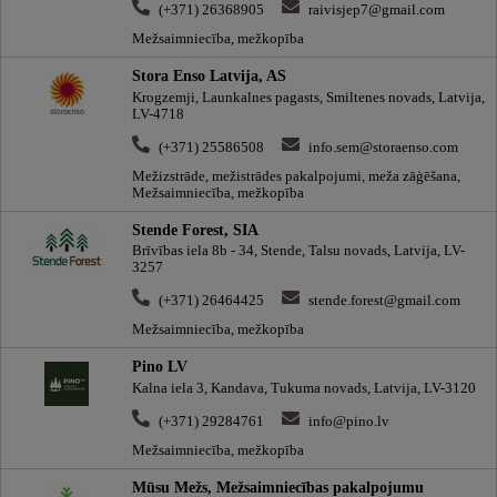
(+371) 26368905
raivisjep7@gmail.com
Mežsaimniecība, mežkopība
Stora Enso Latvija, AS
Krogzemji, Launkalnes pagasts, Smiltenes novads, Latvija,
LV-4718
(+371) 25586508
info.sem@storaenso.com
Mežizstrāde, mežistrādes pakalpojumi, meža zāģēšana,
Mežsaimniecība, mežkopība
Stende Forest, SIA
Brīvības iela 8b - 34, Stende, Talsu novads, Latvija, LV-
3257
(+371) 26464425
stende.forest@gmail.com
Mežsaimniecība, mežkopība
Pino LV
Kalna iela 3, Kandava, Tukuma novads, Latvija, LV-3120
(+371) 29284761
info@pino.lv
Mežsaimniecība, mežkopība
Mūsu Mežs, Mežsaimniecības pakalpojumu