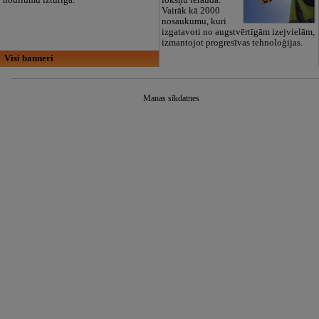
Vairāk kā 2000
nosaukumu, kuri
izgatavoti no augstvērtīgām izejvielām,
izmantojot progresīvas tehnoloģijas.
Visi banneri
Manas sīkdatnes