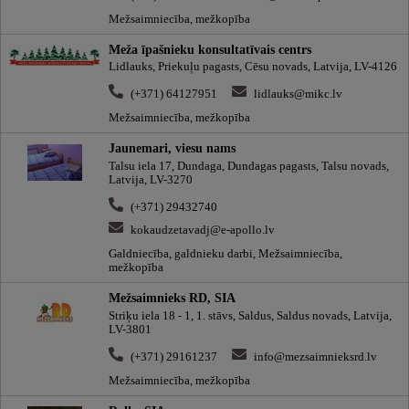
Mežsaimniecība, mežkopība
Meža īpašnieku konsultatīvais centrs
Lidlauks, Priekuļu pagasts, Cēsu novads, Latvija, LV-4126
(+371) 64127951
lidlauks@mikc.lv
Mežsaimniecība, mežkopība
Jaunemari, viesu nams
Talsu iela 17, Dundaga, Dundagas pagasts, Talsu novads,
Latvija, LV-3270
(+371) 29432740
kokaudzetavadj@e-apollo.lv
Galdniecība, galdnieku darbi, Mežsaimniecība,
mežkopība
Mežsaimnieks RD, SIA
Striķu iela 18 - 1, 1. stāvs, Saldus, Saldus novads, Latvija,
LV-3801
(+371) 29161237
info@mezsaimnieksrd.lv
Mežsaimniecība, mežkopība