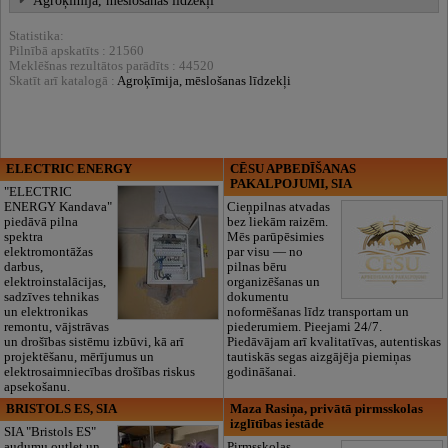
Agroķīmija, mēslošanas līdzekļi
Statistika:
Pilnībā apskatīts : 21560
Meklēšnas rezultātos parādīts : 44520
Skatīt arī katalogā :
Agroķīmija, mēslošanas līdzekļi
ELECTRIC ENERGY
CĒSU APBEDĪŠANAS
PAKALPOJUMI, SIA
"ELECTRIC
ENERGY Kandava"
Cieņpilnas atvadas
piedāvā pilna
bez liekām raizēm.
spektra
Mēs parūpēsimies
elektromontāžas
par visu — no
darbus,
pilnas bēru
elektroinstalācijas,
organizēšanas un
sadzīves tehnikas
dokumentu
un elektronikas
noformēšanas līdz transportam un
remontu, vājstrāvas
piederumiem. Pieejami 24/7.
un drošības sistēmu izbūvi, kā arī
Piedāvājam arī kvalitatīvas, autentiskas
projektēšanu, mērījumus un
tautiskās segas aizgājēja piemiņas
elektrosaimniecības drošības riskus
godināšanai.
apsekošanu.
BRISTOLS ES, SIA
Maza Rasiņa, privātā pirmsskolas
izglītības iestāde
SIA "Bristols ES"
audumu outlet un
Pirmsskolas