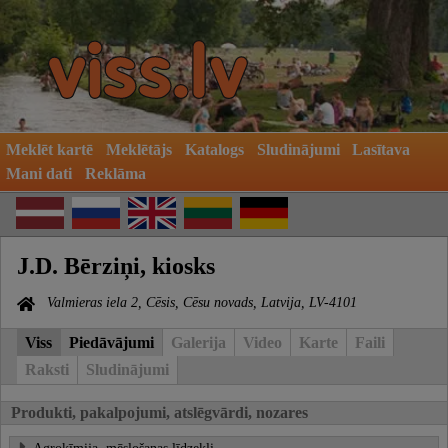
Meklēt kartē
Meklētājs
Katalogs
Sludinājumi
Lasītava
Mani dati
Reklāma
J.D. Bērziņi, kiosks
Valmieras iela 2, Cēsis, Cēsu novads, Latvija, LV-4101
Viss
Piedāvājumi
Galerija
Video
Karte
Faili
Raksti
Sludinājumi
Produkti, pakalpojumi, atslēgvārdi, nozares