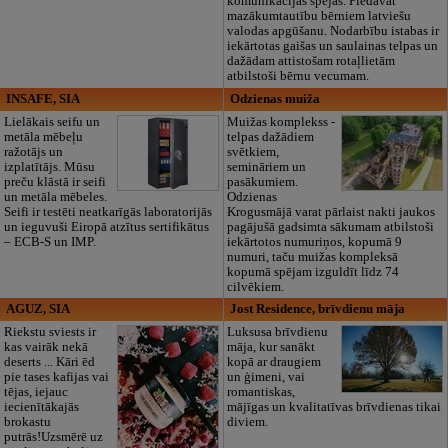
komunikācijas spējas. Piedāvāt
mazākumtautību bērniem latviešu
valodas apgūšanu. Nodarbību istabas ir
iekārtotas gaišas un saulainas telpas un
dažādam attistošam rotaļlietām
atbilstoši bērnu vecumam.
INSAFE, SIA
Odzienas muiža
Lielākais seifu un
Muižas komplekss -
metāla mēbeļu
telpas dažādiem
ražotājs un
svētkiem,
izplatītājs. Mūsu
semināriem un
preču klāstā ir seifi
pasākumiem.
un metāla mēbeles.
Odzienas
Seifi ir testēti neatkarīgās laboratorijās
Krogusmājā varat pārlaist nakti jaukos
un ieguvuši Eiropā atzītus sertifikātus
pagājušā gadsimta sākumam atbilstoši
– ECB-S un IMP.
iekārtotos numuriņos, kopumā 9
numuri, taču muižas kompleksā
kopumā spējam izguldīt līdz 74
cilvēkiem.
AGUZ, SIA
Jost Residence, brīvdienu māja
Riekstu sviests ir
Luksusa brīvdienu
kas vairāk nekā
māja, kur sanākt
deserts ... Kāri ēd
kopā ar draugiem
pie tases kafijas vai
un ģimeni, vai
tējas, iejauc
romantiskas,
iecienītākajās
mājīgas un kvalitatīvas brīvdienas tikai
brokastu
diviem.
putrās!Uzsmērē uz