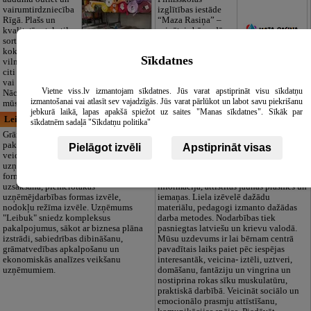
vairumtirdzniecība
izglītības iestāde
Rīgā. Plašs un
“Maza Rasiņa” –
kvalitatīvs tekstila
privātais bērnudārzs
sortiments:
Pārdaugavā,
kokvilna, lins, zīds,
Zasulaukā, bērniem
Sīkdatnes
vilna, trikotāža un
no 10 mēnešiem
citi audumi šūšanai
līdz 6 gadiem. Licencētas programmas
vai ražošanai.
(LV/RU), logopēds, speciālais atbalsts,
Vietne viss.lv izmantojam sīkdatnes. Jūs varat apstiprināt visu sīkdatņu
Nāciet un iepazīstieties ar pilnu klāstu
pulciņi, liela zaļa teritorija un 3x
izmantošanai vai atlasīt sev vajadzīgās. Jūs varat pārlūkot un labot savu piekrišanu
mūsu noliktavā klātienē!
ēdināšana. Strādājam visu gadu!
jebkurā laikā, lapas apakšā spiežot uz saites "Manas sīkdatnes". Sīkāk par
Leibuk, IK
Bērnības sala, bērnu pieskatīšanas
sīkdatnēm sadaļā "Sīkdatņu politika"
un attīstības centrs
Grāmatvedības
pakalpojumi visa
Bērnu centra tiks
Pielāgot izvēli
Apstiprināt visas
veida
organizētas radošas
uzņēmējdarbības
nodarbības, tiek
formām.Konsultācijas biznesa
apgūta jauna
uzsākšanā, piemērotākās
informācija, attīstītas jaunas prasmes un
uzņēmējdarbības formas izvēle,
iemaņas. Liela izēvelē dažādu
nodokļu režīma izvēle. Uzņēmums
materiālu, pedagogi izmanto dažādas
"Leibuk" sniedz kompleksus
darba metodes. Nodarbības tiek
pakalpojumus, sākot ar biznesa plāna
pasniegtas latviešu un krievu valodā.
izstrādi, sabiedrības dibināšanu,
Mūsu uzdevums ir lai bērnam centrā
grāmatvedības apkalpošanu un
pavadītais laiks paiet pēc iespējas
ekonomiskās analīzes veikšanu
interesantāk, veicina- iztēli, uztveri,
uzņēmumiem.
domāšanu, fantāziju un vingrina un
nostiprina rokas sīku muskulatūru,
praktiskā darbībā. Veicināt sociālo un
emocionālo prasmju attīstīšanu,