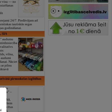
ar visu — no
anizēšanas
īdz
eejami 24/7. Piedāvājam arī
tentiskas tautiskās segas
ņas godināšanai.
, SIA
ES" audumu
mtirdzniecība
valitatīvs
nts:
īds, vilna,
ti audumi
šanai. Nāciet
s ar pilnu
iktavā
rivātā pirmsskolas izglītības
lītības
Rasiņa” –
dārzs
sulaukā,
 mēnešiem
Licencētas
ai
V/RU),