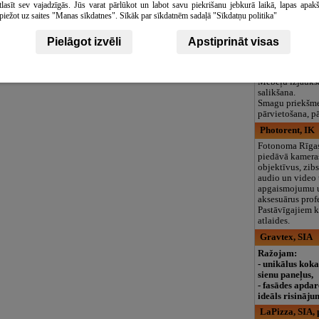
tlasīt sev vajadzīgās. Jūs varat pārlūkot un labot savu piekrišanu jebkurā laikā, lapas apak
logopēds, speciā
piežot uz saites "Manas sīkdatnes". Sīkāk par sīkdatnēm sadaļā "Sīkdatņu politika"
teritorija un 3
D.C.S. SIA, pā
Pielāgot izvēli
Apstiprināt visas
D.C.S. piedāvā
pārvietošanās u
pārvākšanās pa
Mēbeļu izjaukš
salikšana.
Smagu priekšmet
pārvietošana, p
Photorent, IK
Fotonoma Rīgas
piedāvā kamera
objektīvus, zib
audio un video 
apgaismojumu u
aksesuārus prof
Pastāvīgajiem k
atlaides.
Gravtex, SIA
Ražojam:
- unikālus kok
sienu paneļus,
- fasādes apdar
ideāls risināju
LaPizza, SIA, p