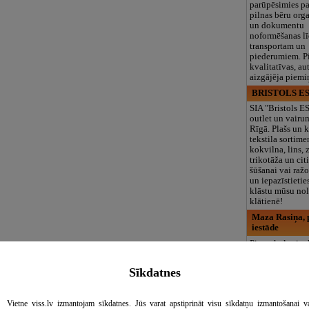
parūpēsimies p
pilnas bēru org
un dokumentu
noformēšanas l
transportam un
piederumiem. Pi
kvalitatīvas, au
aizgājēja piemi
BRISTOLS ES
SIA "Bristols 
outlet un vairu
Rīgā. Plašs un k
tekstila sortime
kokvilna, lins, z
trikotāža un ci
šūšanai vai ražo
un iepazīstietie
klāstu mūsu nol
klātienē!
Maza Rasiņa, p
iestāde
Pirmsskolas izg
iestāde “Maza 
privātais bērnu
Sīkdatnes
Pārdaugavā, Za
bērniem no 10
līdz 6 gadiem. 
Vietne viss.lv izmantojam sīkdatnes. Jūs varat apstiprināt visu sīkdatņu izmantošanai v
programmas (L