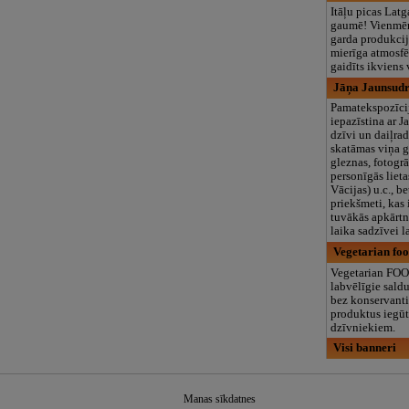
Itāļu picas Latg
gaumē! Vienmēr
garda produkcij
mierīga atmosfē
gaidīts ikviens 
Jāņa Jaunsudr
Pamatekspozīci
iepazīstina ar 
dzīvi un daiļrad
skatāmas viņa g
gleznas, fotogrā
personīgās lieta
Vācijas) u.c., b
priekšmeti, kas
tuvākās apkārtn
laika sadzīvei l
Vegetarian foo
Vegetarian FOO
labvēlīgie sald
bez konservanti
produktus iegūt
dzīvniekiem.
Visi banneri
Manas sīkdatnes