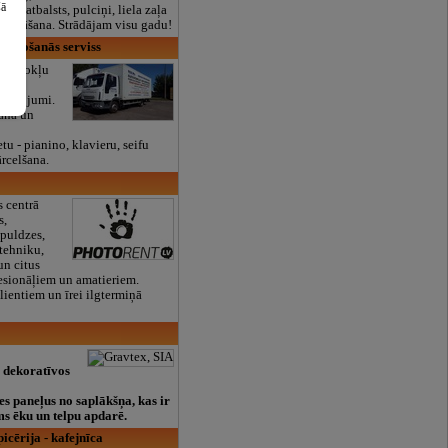
šā
lais atbalsts, pulciņi, liela zaļa
x ēdināšana. Strādājam visu gadu!
rvietošanās serviss
:Dzīvokļu
n
kalpojumi.
ana un
u - pianino, klavieru, seifu
ārcelšana.
 centrā
s,
spuldzes,
tehniku,
n citus
esionāļiem un amatieriem.
lientiem un īrei ilgtermiņā
a dekoratīvos
es paneļus no saplākšņa, kas ir
ms ēku un telpu apdarē.
icērija - kafejnīca