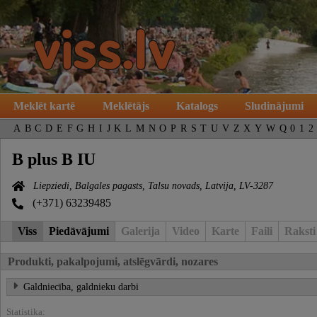
Meklēt kartē
Meklētājs
Katalogs
Sludinājumi
A
B
C
D
E
F
G
H
I
J
K
L
M
N
O
P
R
S
T
U
V
Z
X
Y
W
Q
0
1
2
B plus B IU
Liepziedi, Balgales pagasts, Talsu novads, Latvija, LV-3287
(+371) 63239485
Viss
Piedāvājumi
Galerija
Video
Karte
Faili
Raksti
Produkti, pakalpojumi, atslēgvārdi, nozares
Galdniecība, galdnieku darbi
Statistika: