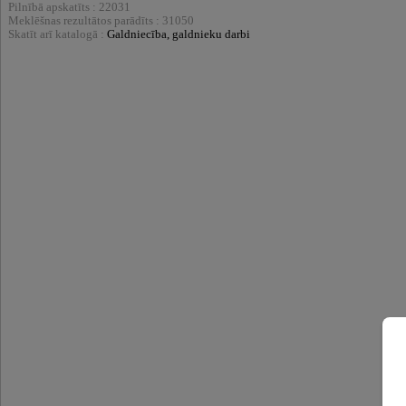
Pilnībā apskatīts : 22031
Meklēšnas rezultātos parādīts : 31050
Skatīt arī katalogā :
Galdniecība, galdnieku darbi