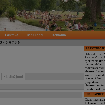
Lasītava
Mani dati
Reklāma
3
4
5
6
7
8
9
ELECTRIC 
"ELECTRIC E
Kandava" piedā
spektra elektro
darbus, elektroi
sadzīves tehnik
elektronikas re
vājstrāvas un d
Sludinājumi
sistēmu izbūvi, 
projektēšanu, 
elektrosaimniec
drošības riskus
CĒSU APBED
Cieņpilnas atva
liekām raizēm.