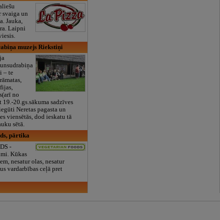
aliešu
 svaiga un
a. Jauka,
ra. Laipni
viesis.
abiņa muzejs Riekstiņi
ja
Jaunsudrabiņa
i – te
rāmatas,
fijas,
s(arī no
et 19.-20.gs.sākuma sadzīves
 iegūti Neretas pagasta un
es viensētās, dod ieskatu tā
auku sētā.
ds, pārtika
DS -
umi. Kūkas
em, nesatur olas, nesatur
us vardarbības ceļā pret