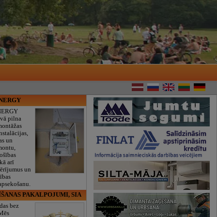
ENERGY
NERGY
vā pilna
montāžas
nstalācijas,
as un
montu,
rošības
kā arī
mērījumus un
ības
 apsekošanu.
ĪŠANAS PAKALPOJUMI, SIA
das bez
 Mēs