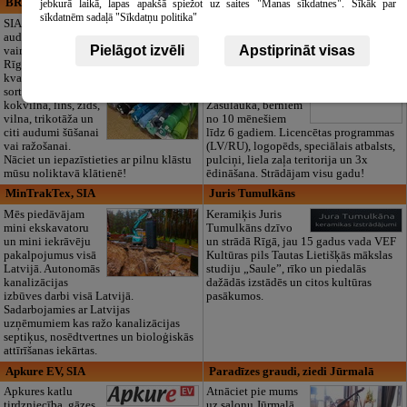
BRISTOLS ES, SIA
Maza Rasiņa, privātā pirmsskolas
jebkurā laikā, lapas apakšā spiežot uz saites "Manas sīkdatnes". Sīkāk par
izglītības iestāde
sīkdatnēm sadaļā "Sīkdatņu politika"
SIA "Bristols ES"
audumu outlet un
Pirmsskolas
Pielāgot izvēli
Apstiprināt visas
vairumtirdzniecība
izglītības iestāde
Rīgā. Plašs un
“Maza Rasiņa” –
kvalitatīvs tekstila
privātais bērnudārzs
sortiments:
Pārdaugavā,
kokvilna, lins, zīds,
Zasulaukā, bērniem
vilna, trikotāža un
no 10 mēnešiem
citi audumi šūšanai
līdz 6 gadiem. Licencētas programmas
vai ražošanai.
(LV/RU), logopēds, speciālais atbalsts,
Nāciet un iepazīstieties ar pilnu klāstu
pulciņi, liela zaļa teritorija un 3x
mūsu noliktavā klātienē!
ēdināšana. Strādājam visu gadu!
MinTrakTex, SIA
Juris Tumulkāns
Mēs piedāvājam
Keramiķis Juris
mini ekskavatoru
Tumulkāns dzīvo
un mini iekrāvēju
un strādā Rīgā, jau 15 gadus vada VEF
pakalpojumus visā
Kultūras pils Tautas Lietišķās mākslas
Latvijā. Autonomās
studiju „Saule”, rīko un piedalās
kanalizācijas
dažādās izstādēs un citos kultūras
izbūves darbi visā Latvijā.
pasākumos.
Sadarbojamies ar Latvijas
uzņēmumiem kas ražo kanalizācijas
septiķus, nosēdtvertnes un bioloģiskās
attīrīšanas iekārtas.
Apkure EV, SIA
Paradīzes graudi, ziedi Jūrmalā
Apkures katlu
Atnāciet pie mums
tirdzniecība, gāzes
uz salonu Jūrmalā,