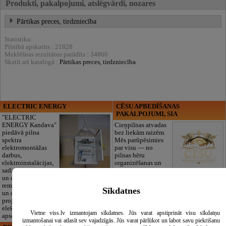
Produkti, pakalpojumi, atslēgvārdi, nozares
Pārtikas preces, tirdzniecība
Statistika:
Pilnībā apskatīts : 21828
Meklēšnas rezultātos parādīts : 34866
Skatīt arī katalogā :
Pārtikas preces, tirdzniecība
ELECTRIC ENERGY
CĒSU APBEDĪŠANAS
PAKALPOJUMI, SIA
"ELECTRIC
ENERGY Kandava"
Cieņpilnas atvadas
piedāvā pilna
bez liekām raizēm.
spektra
Mēs parūpēsimies
elektromontāžas
par visu — no
darbus,
pilnas bēru
elektroinstalācijas,
organizēšanas un
sadzīves tehnikas
dokumentu
un elektronikas
noformēšanas līdz transportam un
remontu, vājstrāvas
piederumiem. Pieejami 24/7.
Sīkdatnes
un drošības sistēmu izbūvi, kā arī
Piedāvājam arī kvalitatīvas, autentiskas
projektēšanu, mērījumus un
tautiskās segas aizgājēja piemiņas
elektrosaimniecības drošības riskus
godināšanai.
Vietne viss.lv izmantojam sīkdatnes. Jūs varat apstiprināt visu sīkdatņu
apsekošanu.
izmantošanai vai atlasīt sev vajadzīgās. Jūs varat pārlūkot un labot savu piekrišanu