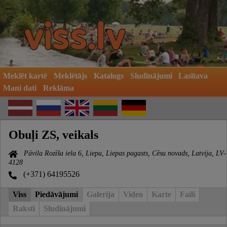
Meklēt kartē
Meklētājs
Katalogs
Sludinājumi
Lasītava
Mani dati
Reklāma
Obuļi ZS, veikals
Pāvila Rozīša iela 6, Liepa, Liepas pagasts, Cēsu novads, Latvija, LV-
4128
(+371) 64195526
Viss
Piedāvājumi
Galerija
Video
Karte
Faili
Raksti
Sludinājumi