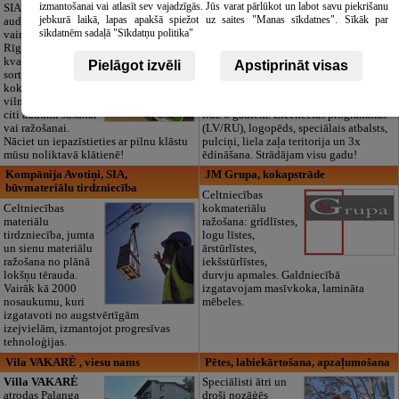
izglītības iestāde
izmantošanai vai atlasīt sev vajadzīgās. Jūs varat pārlūkot un labot savu piekrišanu
SIA "Bristols ES"
jebkurā laikā, lapas apakšā spiežot uz saites "Manas sīkdatnes". Sīkāk par
audumu outlet un
Pirmsskolas
sīkdatnēm sadaļā "Sīkdatņu politika"
vairumtirdzniecība
izglītības iestāde
Rīgā. Plašs un
“Maza Rasiņa” –
kvalitatīvs tekstila
privātais bērnudārzs
Pielāgot izvēli
Apstiprināt visas
sortiments:
Pārdaugavā,
kokvilna, lins, zīds,
Zasulaukā, bērniem
vilna, trikotāža un
no 10 mēnešiem
citi audumi šūšanai
līdz 6 gadiem. Licencētas programmas
vai ražošanai.
(LV/RU), logopēds, speciālais atbalsts,
Nāciet un iepazīstieties ar pilnu klāstu
pulciņi, liela zaļa teritorija un 3x
mūsu noliktavā klātienē!
ēdināšana. Strādājam visu gadu!
Kompānija Avotiņi, SIA,
JM Grupa, kokapstrāde
būvmateriālu tirdzniecība
Celtniecības
Celtniecības
kokmateriālu
materiālu
ražošana: grīdlīstes,
tirdzniecība, jumta
logu līstes,
un sienu materiālu
ārstūrlīstes,
ražošana no plānā
iekšstūrlīstes,
lokšņu tērauda.
durvju apmales. Galdniecībā
Vairāk kā 2000
izgatavojam masīvkoka, lamināta
nosaukumu, kuri
mēbeles.
izgatavoti no augstvērtīgām
izejvielām, izmantojot progresīvas
tehnoloģijas.
Vila VAKARĖ , viesu nams
Pētes, labiekārtošana, apzaļumošana
Villa VAKARĖ
Speciālisti ātri un
atrodas Palanga
droši nozāģēs