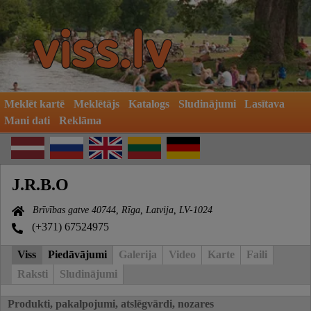
Meklēt kartē
Meklētājs
Katalogs
Sludinājumi
Lasītava
Mani dati
Reklāma
J.R.B.O
Brīvības gatve 40744, Rīga, Latvija, LV-1024
(+371) 67524975
Viss
Piedāvājumi
Galerija
Video
Karte
Faili
Raksti
Sludinājumi
Produkti, pakalpojumi, atslēgvārdi, nozares