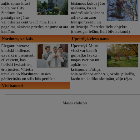
zaļās zonas klusā
bīstamos kokus jūsu
vietā pie City
īpašumā, kā arī
Stadium. Īsa
nodrošinās koksnes
pastaiga uz jūras
atlieku un zaru
vai pilsētas centru -15 min. Liels
transportēšanu un
pagalms, skaistas priedes, nojume ar āra
utilizāciju. Pieredze lielu objektu
kamīnu.
(trases gar ielām, lieli būvlaukumi).
Nordmen, veikals
Upesrūķi, viesu nams
Eleganti biznesa,
Upesrūķi
. Mūsu
klasiski ikdienas
viesi var baudīt
uzvalki ir piemēroti
guļbaļķu lauku
cilvēkiem, kas
mājas svētību un
lieliski izskatīties,
apkārtnes
ērti justies. Vīrietis
krāšņumu. Pirtiņa
uzvalkā no
Nordmen
jutīsies
sola pēršanos ar bērzu, ozolu, pīlādžu,
pārliecināts un stils būs perfekts.
lazdu un kadiķu slotiņām, zāļu tējas.
Visi banneri
Manas sīkdatnes