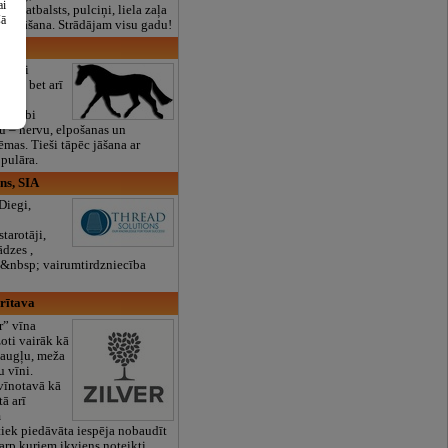
ai
lais atbalsts, pulciņi, liela zaļa
šā
x ēdināšana. Strādājam visu gadu!
sēta
 tikai
ūtu, bet arī
āt
na labi
u – nervu, elpošanas un
ēmas. Tieši tāpēc jāšana ar
opulāra.
ns, SIA
iegi,
starotāji,
ādzes ,
as&nbsp; vairumtirdzniecība
arītava
r” vīna
žoti vairāk kā
 augļu, meža
u vīni.
vīnotavā kā
tā arī
m
iek piedāvāta iespēja nobaudīt
tarp kuriem ikviens noteikti