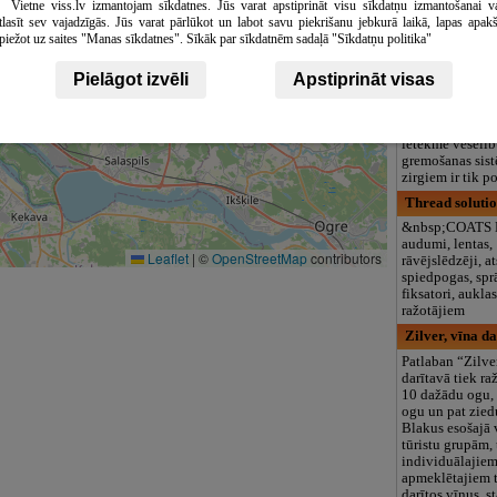
Vietne viss.lv izmantojam sīkdatnes. Jūs varat apstiprināt visu sīkdatņu izmantošanai v
logopēds, speciā
tlasīt sev vajadzīgās. Jūs varat pārlūkot un labot savu piekrišanu jebkurā laikā, lapas apak
teritorija un 3
piežot uz saites "Manas sīkdatnes". Sīkāk par sīkdatnēm sadaļā "Sīkdatņu politika"
Dārziņi, zirgu 
Pielāgot izvēli
Apstiprināt visas
Zirgu izjādes ne
dažādos Jūsu atp
palīdzēs stiprin
organismu. Jāša
ietekmē veselīb
gremošanas sist
zirgiem ir tik p
Thread solutio
&nbsp;COATS D
audumi, lentas,
Leaflet
|
©
OpenStreetMap
contributors
rāvējslēdzēji, at
spiedpogas, spr
fiksatori, aukl
ražotājiem
Zilver, vīna d
Patlaban “Zilve
darītavā tiek ra
10 dažādu ogu,
ogu un pat zied
Blakus esošajā 
tūristu grupām, 
individuālajie
apmeklētajiem t
darītos vīnus, s