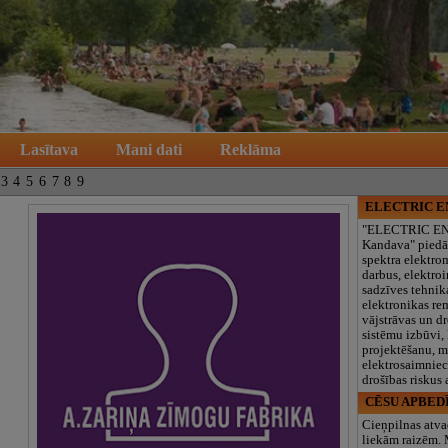
Lasītava
Mani dati
Reklāma
3
4
5
6
7
8
9
ELECTRIC 
"ELECTRIC E
Kandava" piedā
spektra elektro
darbus, elektroi
sadzīves tehnik
elektronikas re
vājstrāvas un d
sistēmu izbūvi, 
projektēšanu, 
elektrosaimniec
drošības riskus
CĒSU APBED
Cieņpilnas atva
liekām raizēm.