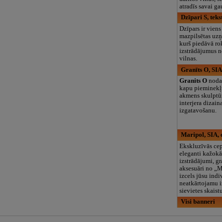
atradīs savai ga
Dzīpari S, teks
Dzīpars ir viens
mazpilsētas u
kurš piedāvā ro
izstrādājumus n
vilnas.
Granīts O, SIA
Granits O
nodar
kapu pieminekļ
akmens skulptū
interjera dizai
izgatavošanu.
Maripol, SIA, 
Ekskluzīvās cep
eleganti kažok
izstrādājumi, gr
aksesuāri no „
izcels jūsu indi
neatkārtojamu i
sievietes skais
Visi banneri