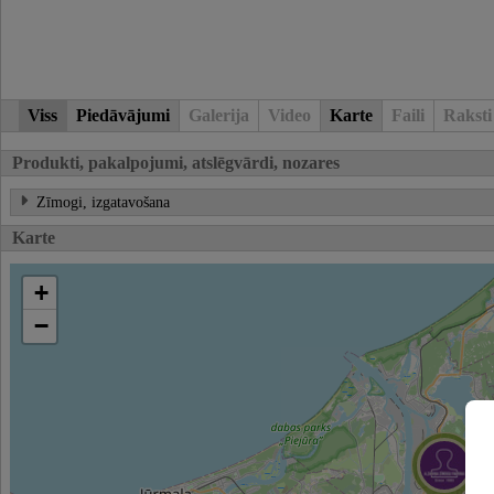
Viss
Piedāvājumi
Galerija
Video
Karte
Faili
Raksti
Produkti, pakalpojumi, atslēgvārdi, nozares
Zīmogi, izgatavošana
Karte
+
−