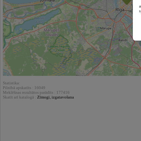
a
s
Statistika:
Pilnībā apskatīts : 16049
Meklēšnas rezultātos parādīts : 177416
Skatīt arī katalogā :
Zīmogi, izgatavošana