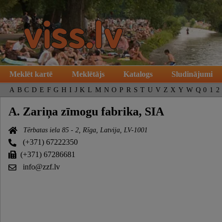
Meklēt kartē
Meklētājs
Katalogs
Sludinājumi
A
B
C
D
E
F
G
H
I
J
K
L
M
N
O
P
R
S
T
U
V
Z
X
Y
W
Q
0
1
2
A. Zariņa zīmogu fabrika, SIA
Tērbatas iela 85 - 2, Rīga, Latvija, LV-1001
(+371) 67222350
(+371) 67286681
info@zzf.lv