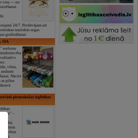
ar visu — no
anizēšanas
īdz
eejami 24/7. Piedāvājam arī
tentiskas tautiskās segas
ņas godināšanai.
, SIA
ES" audumu
mtirdzniecība
valitatīvs
nts:
īds, vilna,
ti audumi
šanai. Nāciet
s ar pilnu
iktavā
rivātā pirmsskolas izglītības
lītības
Rasiņa” –
dārzs
sulaukā,
 mēnešiem
Licencētas
V/RU),