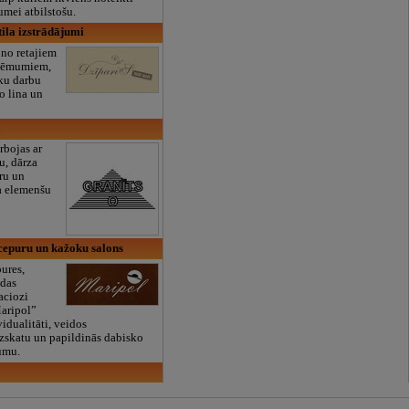
umei atbilstošu.
tila izstrādājumi
 no retajiem
zņēmumiem,
ku darbu
o lina un
bojas ar
u, dārza
ru un
na elemenšu
cepuru un kažoku salons
ures,
ādas
aciozi
Maripol”
vidualitāti, veidos
zskatu un papildinās dabisko
tumu.