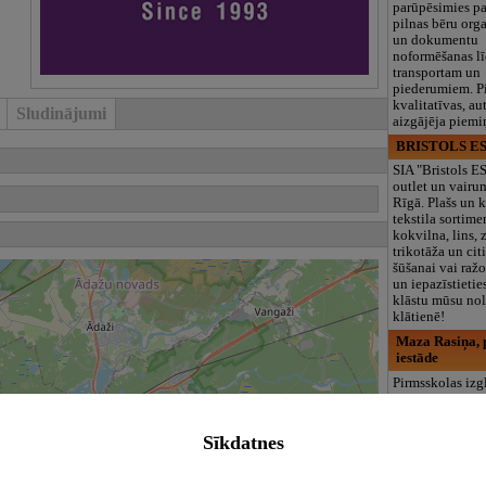
parūpēsimies p
pilnas bēru org
un dokumentu
noformēšanas l
transportam un
piederumiem. Pi
kvalitatīvas, au
Sludinājumi
aizgājēja piemi
BRISTOLS ES
SIA "Bristols 
outlet un vairu
Rīgā. Plašs un k
tekstila sortime
kokvilna, lins, z
trikotāža un ci
šūšanai vai ražo
un iepazīstietie
klāstu mūsu nol
klātienē!
Maza Rasiņa, p
iestāde
Pirmsskolas izg
iestāde “Maza 
privātais bērnu
Pārdaugavā, Za
Sīkdatnes
bērniem no 10
līdz 6 gadiem. 
programmas (L