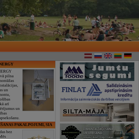
ENERGY
NERGY
vā pilna
montāžas
nstalācijas,
as un
montu,
rošības
kā arī
mērījumus un
ības
 apsekošanu.
ĪŠANAS PAKALPOJUMI, SIA
das bez
 Mēs