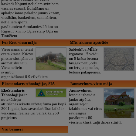
kaskādi.Nojumi nelielām svinībām
vasaras sezonā. Ēdināšanu un
apkalpošanas pakalpojumus kāzām,
viesībām, banketiem, semināriem,
nelieliem sporta
pasākumiem.Atrodamies 25 km no
Rīgas, 3 km no Ogres starp Ogri un
Tīnūžiem.
For Rest, viesu māja
Mīts, akmens apstrāde
Viesu nams ar terasi
Sabiedrība
MĪTS
ezera krastā. Krievu
izgatavo 15 veidu
pirts ar slotiņām un
un 8 krāsu betona
aromātisku tēju.
bruģakmeni, ceļu
Vieta nelielu
un ietvju apmales,
svīnību
betona pakāpienus.
organizēšanai 6-9 cilvēkiem.
Ekostandarts tehnoloģijas, SIA
Jaunsvelmes, viesu māja
EkoStandarts
Jaunsvelmes
.
Tehnoloģijas
ir
Iespēja izbaudīt
notekūdeņu
jauku atpūtu,
attīrīšanas iekārtu ražotājfirma jau kopš
organizējot
2001. gada, kas savas darbības laikā ir
izlaidumus vai citus
veiksmīgi realizējusi vairāk kā 250
saviesīgus
projektus.
pasākumus 80
viesiem klusā, zaļā dabas stūrītī.
Visi banneri