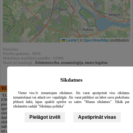
Leaflet
|
©
OpenStreetMap
contributors
Statistika:
Pilnībā apskatīts : 8018
Meklēšnas rezultātos parādīts : 61966
Skatīt arī katalogā :
Zobārstniecība, stomatoloģija, mutes higiēna
Sīkdatnes
ELECTRIC ENERGY
CĒSU APBEDĪŠANAS
PAKALPOJUMI, SIA
Vietne viss.lv izmantojam sīkdatnes. Jūs varat apstiprināt visu sīkdatņu
"ELECTRIC
izmantošanai vai atlasīt sev vajadzīgās. Jūs varat pārlūkot un labot savu piekrišanu
ENERGY Kandava"
Cieņpilnas atvadas
jebkurā laikā, lapas apakšā spiežot uz saites "Manas sīkdatnes". Sīkāk par
piedāvā pilna
bez liekām raizēm.
sīkdatnēm sadaļā "Sīkdatņu politika"
spektra
Mēs parūpēsimies
elektromontāžas
par visu — no
Pielāgot izvēli
Apstiprināt visas
darbus,
pilnas bēru
elektroinstalācijas,
organizēšanas un
sadzīves tehnikas
dokumentu
un elektronikas
noformēšanas līdz transportam un