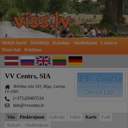
Meklēt kartē
Meklētājs
Katalogs
Sludinājumi
Lasītava
Mani dati
Reklāma
VV Centrs, SIA
Brīvības iela 103, Rīga, Latvija,
LV-1001
(+371)29405534
info@vvcentrs.lv
Viss
Piedāvājumi
Galerija
Video
Karte
Faili
Raksti
Sludinājumi