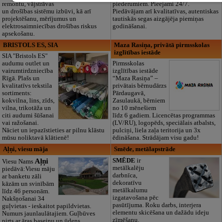
remontu, vājstrāvas
piederumiem. Pieejami 24/7.
un drošības sistēmu izbūvi, kā arī
Piedāvājam arī kvalitatīvas, autentiskas
projektēšanu, mērījumus un
tautiskās segas aizgājēja piemiņas
elektrosaimniecības drošības riskus
godināšanai.
apsekošanu.
BRISTOLS ES, SIA
Maza Rasiņa, privātā pirmsskolas
izglītības iestāde
SIA "Bristols ES"
audumu outlet un
Pirmsskolas
vairumtirdzniecība
izglītības iestāde
Rīgā. Plašs un
“Maza Rasiņa” –
kvalitatīvs tekstila
privātais bērnudārzs
sortiments:
Pārdaugavā,
kokvilna, lins, zīds,
Zasulaukā, bērniem
vilna, trikotāža un
no 10 mēnešiem
citi audumi šūšanai
līdz 6 gadiem. Licencētas programmas
vai ražošanai.
(LV/RU), logopēds, speciālais atbalsts,
Nāciet un iepazīstieties ar pilnu klāstu
pulciņi, liela zaļa teritorija un 3x
mūsu noliktavā klātienē!
ēdināšana. Strādājam visu gadu!
Aļņi, viesu māja
Smēde, metālapstrāde
Aļņi
SMĒDE
ir
Viesu Nams
metālkalēju
piedāvā:Viesu māju
darbnīca,
ar banketu zāli
dekoratīvu
kāzām un svinībām
metālkalumu
līdz 46 personām.
izgatavošana pēc
Nakšņošanai 34
pasūtījuma. Roku darbs, interjera
guļvietas - ieskaitot papildvietas.
elementu skicēšana un dažādu ideju
Numurs jaunlaulātajiem. Guļbūves
zīmēšanu.
pirts ar āras baseinu un ūdens