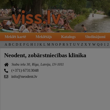
Meklēt kartē
Meklētājs
Katalogs
Sludinājumi
A
B
C
D
E
F
G
H
I
J
K
L
M
N
O
P
R
S
T
U
V
Z
X
Y
W
Q
0
1
2
Neodent, zobārstniecības klīnika
Stabu iela 30, Rīga, Latvija, LV-1011
(+371) 67313048
info@neodent.lv