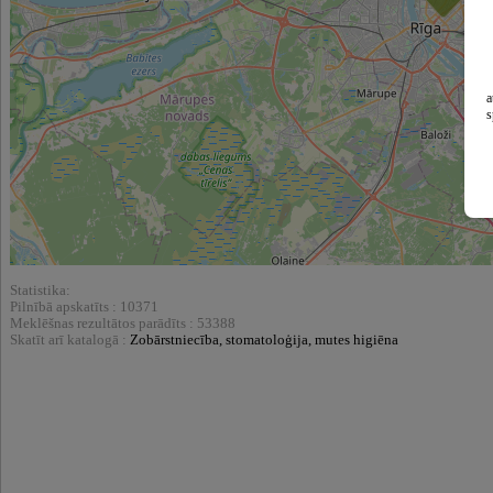
a
s
Statistika:
Pilnībā apskatīts : 10371
Meklēšnas rezultātos parādīts : 53388
Skatīt arī katalogā :
Zobārstniecība, stomatoloģija, mutes higiēna