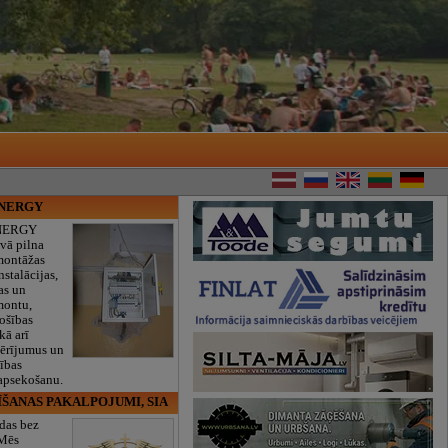
ENERGY
NERGY
vā pilna
montāžas
nstalācijas,
as un
montu,
rošības
kā arī
mērījumus un
ības
 apsekošanu.
ĪŠANAS PAKALPOJUMI, SIA
das bez
 Mēs