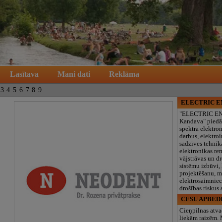
Lasītava
Mani dati
Reklāma
3
4
5
6
7
8
9
ELECTRIC 
"ELECTRIC E
Kandava" piedā
spektra elektro
darbus, elektroi
sadzīves tehnik
elektronikas re
vājstrāvas un d
sistēmu izbūvi, 
projektēšanu, 
elektrosaimniec
drošības riskus
CĒSU APBED
Cieņpilnas atva
liekām raizēm.