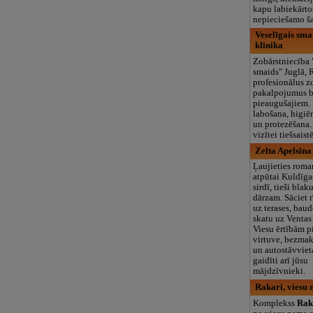
kapu labiekārto
nepieciešamo ša
Veselīgais sma
klīnika
Zobārstniecība 
smaids" Juglā, 
profesionālus z
pakalpojumus 
pieaugušajiem.
labošana, higiēn
un protezēšana.
vizītei tiešsaist
Zelta Apelsīna
Ļaujieties roma
atpūtai Kuldīga
sirdī, tieši blak
dārzam. Sāciet r
uz terases, baud
skatu uz Ventas
Viesu ērtībām 
virtuve, bezmak
un autostāvviet
gaidīti arī jūsu
mājdzīvnieki.
Rakari, viesu 
Komplekss
Rak