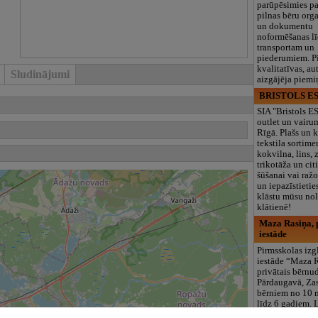
parūpēsimies p
pilnas bēru org
un dokumentu
noformēšanas l
transportam un
piederumiem. Pi
kvalitatīvas, au
Sludinājumi
aizgājēja piemi
BRISTOLS ES
SIA "Bristols 
outlet un vairu
Rīgā. Plašs un k
tekstila sortime
kokvilna, lins, z
trikotāža un ci
šūšanai vai ražo
un iepazīstietie
klāstu mūsu nol
klātienē!
Maza Rasiņa, p
iestāde
Pirmsskolas izg
iestāde “Maza 
privātais bērnu
Pārdaugavā, Za
bērniem no 10
līdz 6 gadiem. 
programmas (L