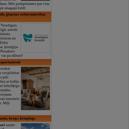
šana. Mēs parūpēsimies par visu
jā smagajā brīdī.
ids, ģimenes zobārstniecības
"Veselīgais
Rīgā, sniedz
obārsta
bērniem un
 Zobu
a, ķirurģija
 Piesakies
ē vai pa tālruni!
 apartamenti
ntiskai
s vecpilsētas
us pils
ītus ar kafiju
ot brīnišķīgo
 rumbu.
pieejama
sas internets
a. Mīļi
nams, krogs, kempings
ari
sastāv