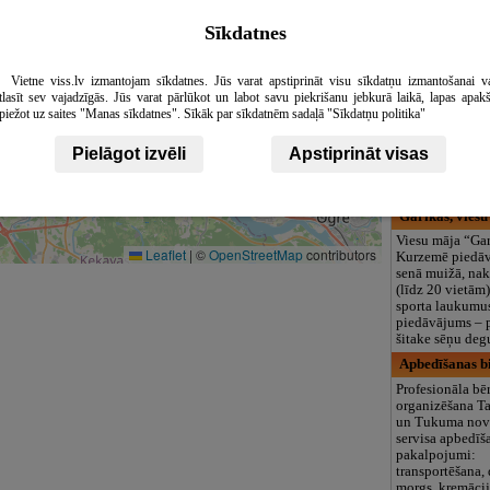
logopēds, speciā
teritorija un 3
Sīkdatnes
SanDro, SIA, 
SIA SANDRO p
Vietne viss.lv izmantojam sīkdatnes. Jūs varat apstiprināt visu sīkdatņu izmantošanai v
profesionālus 
tlasīt sev vajadzīgās. Jūs varat pārlūkot un labot savu piekrišanu jebkurā laikā, lapas apak
pakalpojumus
piežot uz saites "Manas sīkdatnes". Sīkāk par sīkdatnēm sadaļā "Sīkdatņu politika"
un pašnodarbin
Cēsīs un Vidzemē
Pielāgot izvēli
Apstiprināt visas
Latvijā.&nbsp;N
savlaicīgas ats
katram klientam
Garīkas, viesu
Viesu māja “Ga
Leaflet
|
©
OpenStreetMap
contributors
Kurzemē piedāv
senā muižā, na
(līdz 20 vietām)
sporta laukumus
piedāvājums – 
šitake sēņu degu
Apbedīšanas bi
Profesionāla bē
organizēšana Ta
un Tukuma nova
servisa apbedīš
pakalpojumi:
transportēšana,
morgs, kremācij