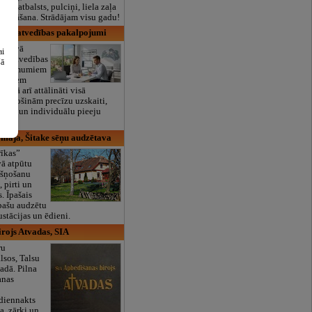
lais atbalsts, pulciņi, liela zaļa
x ēdināšana. Strādājam visu gadu!
grāmatvedības pakalpojumi
iedāvā
ai
grāmatvedības
šā
 uzņēmumiem
ātajiem
, kā arī attālināti visā
odrošinām precīzu uzskaiti,
kaites un individuālu pieeju
.
 māja, Šitake sēņu audzētava
rīkas”
ā atpūtu
kšņošanu
, pirti un
. Īpašais
pašu audzētu
stācijas un ēdieni.
rojs Atvadas, SIA
ru
lsos, Talsu
dā. Pilna
anas
 diennakts
a, zārki un