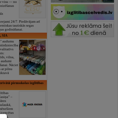
ar visu — no
anizēšanas
īdz
eejami 24/7. Piedāvājam arī
tentiskas tautiskās segas
ņas godināšanai.
, SIA
ES" audumu
mtirdzniecība
valitatīvs
nts:
īds, vilna,
ti audumi
šanai. Nāciet
s ar pilnu
iktavā
rivātā pirmsskolas izglītības
lītības
Rasiņa” –
dārzs
sulaukā,
 mēnešiem
Licencētas
V/RU),