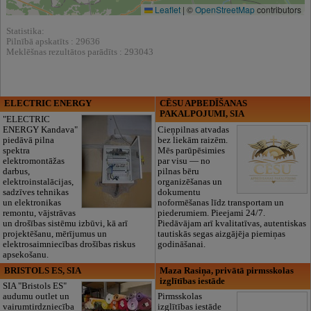
Leaflet
|
©
OpenStreetMap
contributors
Statistika:
Pilnībā apskatīts : 29636
Meklēšnas rezultātos parādīts : 293043
ELECTRIC ENERGY
CĒSU APBEDĪŠANAS
PAKALPOJUMI, SIA
"ELECTRIC
ENERGY Kandava"
Cieņpilnas atvadas
piedāvā pilna
bez liekām raizēm.
spektra
Mēs parūpēsimies
elektromontāžas
par visu — no
darbus,
pilnas bēru
elektroinstalācijas,
organizēšanas un
sadzīves tehnikas
dokumentu
un elektronikas
noformēšanas līdz transportam un
remontu, vājstrāvas
piederumiem. Pieejami 24/7.
un drošības sistēmu izbūvi, kā arī
Piedāvājam arī kvalitatīvas, autentiskas
projektēšanu, mērījumus un
tautiskās segas aizgājēja piemiņas
elektrosaimniecības drošības riskus
godināšanai.
apsekošanu.
BRISTOLS ES, SIA
Maza Rasiņa, privātā pirmsskolas
izglītības iestāde
SIA "Bristols ES"
audumu outlet un
Pirmsskolas
vairumtirdzniecība
izglītības iestāde