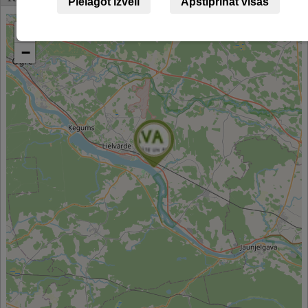
Pielāgot izvēli
Apstiprināt visas
+
−