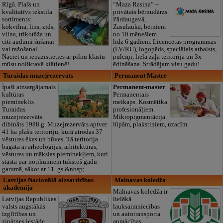
Rīgā. Plašs un
“Maza Rasiņa” –
kvalitatīvs tekstila
privātais bērnudārzs
sortiments:
Pārdaugavā,
kokvilna, lins, zīds,
Zasulaukā, bērniem
vilna, trikotāža un
no 10 mēnešiem
citi audumi šūšanai
līdz 6 gadiem. Licencētas programmas
vai ražošanai.
(LV/RU), logopēds, speciālais atbalsts,
Nāciet un iepazīstieties ar pilnu klāstu
pulciņi, liela zaļa teritorija un 3x
mūsu noliktavā klātienē!
ēdināšana. Strādājam visu gadu!
Turaidas muzejrezervāts
Permanent Master
Īpaši aizsargājamais
Permanent-master
.
kultūras
Permanentais
piemineklis
meikaps. Kosmētika
Turaidas
profesionāļiem.
muzejrezervāts
Mikropigmentācija
dibināts 1988.g. Muzejrezervāts aptver
lūpām, plakstiņiem, uzacīm.
41 ha plašu teritoriju, kurā atrodas 37
vēstures ēkas un būves. Tā teritorija
bagāta ar arheoloģijas, arhitektūras,
vēstures un mākslas pieminekļiem, kuri
stāsta par notikumiem tūkstoš gadu
garumā, sākot ar 11. gs.&nbsp;
Latvijas Nacionālā aizsardzības
Malnavas koledža
akadēmija
Malnavas koledža ir
Latvijas Republikas
lielākā
valsts augstākās
lauksaimniecības
izglītības un
un autotransporta
zinātnes iestāde,
apmācības