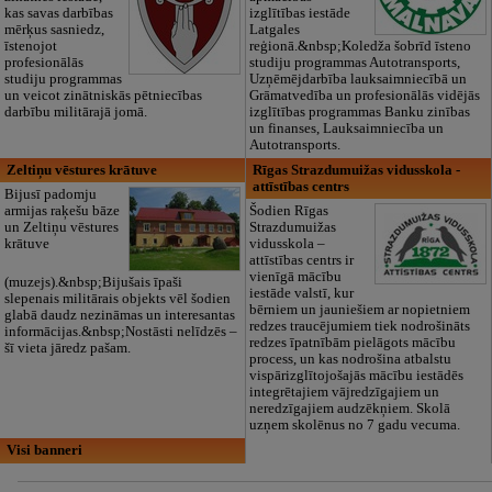
kas savas darbības
izglītības iestāde
mērķus sasniedz,
Latgales
īstenojot
reģionā.&nbsp;Koledža šobrīd īsteno
profesionālās
studiju programmas Autotransports,
studiju programmas
Uzņēmējdarbība lauksaimniecībā un
un veicot zinātniskās pētniecības
Grāmatvedība un profesionālās vidējās
darbību militārajā jomā.
izglītības programmas Banku zinības
un finanses, Lauksaimniecība un
Autotransports.
Zeltiņu vēstures krātuve
Rīgas Strazdumuižas vidusskola -
attīstības centrs
Bijusī padomju
armijas raķešu bāze
Šodien Rīgas
un Zeltiņu vēstures
Strazdumuižas
krātuve
vidusskola –
attīstības centrs ir
vienīgā mācību
(muzejs).&nbsp;Bijušais īpaši
iestāde valstī, kur
slepenais militārais objekts vēl šodien
bērniem un jauniešiem ar nopietniem
glabā daudz nezināmas un interesantas
redzes traucējumiem tiek nodrošināts
informācijas.&nbsp;Nostāsti nelīdzēs –
redzes īpatnībām pielāgots mācību
šī vieta jāredz pašam.
process, un kas nodrošina atbalstu
vispārizglītojošajās mācību iestādēs
integrētajiem vājredzīgajiem un
neredzīgajiem audzēkņiem. Skolā
uzņem skolēnus no 7 gadu vecuma.
Visi banneri