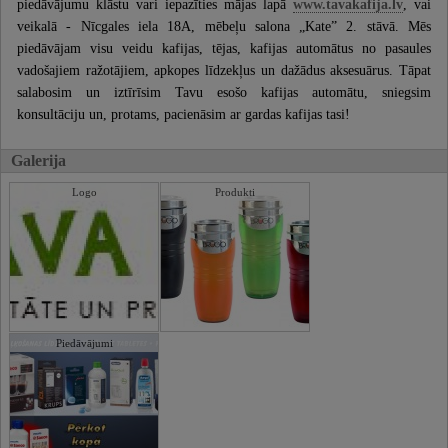
piedāvājumu klāstu vari iepazīties mājas lapā
www.tavakafija.lv
, vai
veikalā - Nīcgales iela 18A, mēbeļu salona „Kate” 2. stāvā. Mēs
piedāvājam visu veidu kafijas, tējas, kafijas automātus no pasaules
vadošajiem ražotājiem, apkopes līdzekļus un dažādus aksesuārus. Tāpat
salabosim un iztīrīsim Tavu esošo kafijas automātu, sniegsim
konsultāciju un, protams, pacienāsim ar gardas kafijas tasi!
Galerija
Logo
Produkti
Piedāvājumi