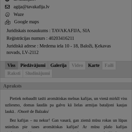
agija@tavakafija.lv
Waze
Google maps
Juridiskais nosaukums : TAVAKAFIJA, SIA
Reģistrācijas numurs : 40203416211
Juridiskā adrese : Medema iela 10 - 18, Baloži, Ķekavas
novads, LV-2112
Viss
Piedāvājumi
Galerija
Video
Karte
Faili
Raksti
Sludinājumi
Apraksts
Pietiek nobaudīt tasīti aromātiskas melnas kafijas, un vienā mirklī viss
uzliesmo, domas šaudās pa galvu kā lielas armijas bataljoni kaujas
laukā.. /Onorē de Balzaks/
Bez kafijas – nu nekur! Gan vasarā, gan ziemā mūsu rokas un lūpas
sniedzas pie tases aromātiskas kafijas! Ar mūsu plašo kafijas