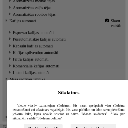
Aromatizētas melnās tējas
Aromatizētas zaļās tējas
Aromatizētas rooibos tējas
Kafijas automāti
Skatīt
vairāk
Espresso kafijas automāti
Pusautomātiskie kafijas automāti
Kapsulu kafijas automāti
Kafijas spilventiņu automāti
Filtra kafijas automāti
Komerciālie kafijas automāti
Lietoti kafijas automāti
Mazā sadzīves tehnika
Kafijas dzirnaviņas
Skatīt
vairāk
Sīkdatnes
Piena putotāji
Piena dzesētāji
Vietne viss.lv izmantojam sīkdatnes. Jūs varat apstiprināt visu sīkdatņu
izmantošanai vai atlasīt sev vajadzīgās. Jūs varat pārlūkot un labot savu piekrišanu
Tējkannas
jebkurā laikā, lapas apakšā spiežot uz saites "Manas sīkdatnes". Sīkāk par
Trauki, virtuves piederumi
sīkdatnēm sadaļā "Sīkdatņu politika"
Karte