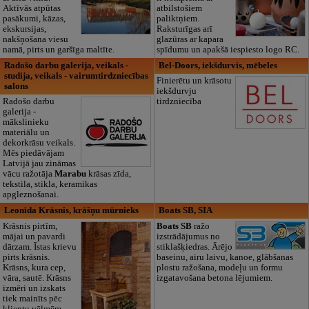
Aktīvās atpūtas
atbilstošiem
pasākumi, kāzas,
paliktņiem.
ekskursijas,
Raksturīgas arī
nakšņošana viesu
glazūras ar kapara
namā, pirts un garšīga maltīte.
spīdumu un apakšā iespiesto logo RC.
Radošo darbu galerija, veikals -
Bel-Doors, iekšdurvis, mēbeles
studija, veikals - vairumtirdzniecības
Finierētu un krāsotu
salons
iekšdurvju
Radošo darbu
tirdzniecība
galerija -
mākslinieku
materiālu un
dekorkrāsu veikals.
Mēs piedāvājam
Latvijā jau zināmas
vācu ražotāja
Marabu
krāsas zīda,
tekstila, stikla, keramikas
apgleznošanai.
Leonīda Krāsnis, krāšņu mūrnieks
Boats SB, SIA
Krāsnis pirtīm,
Boats SB
ražo
mājai un pavardi
izstrādājumus no
dārzam. Īstas krievu
stiklašķiedras. Ārējo
pirts krāsnis.
baseinu, airu laivu, kanoe, glābšanas
Krāsns, kura cep,
plostu ražošana, modeļu un formu
vāra, sautē. Krāsns
izgatavošana betona lējumiem.
izmēri un izskats
tiek mainīts pēc
klientu vēlmēm,