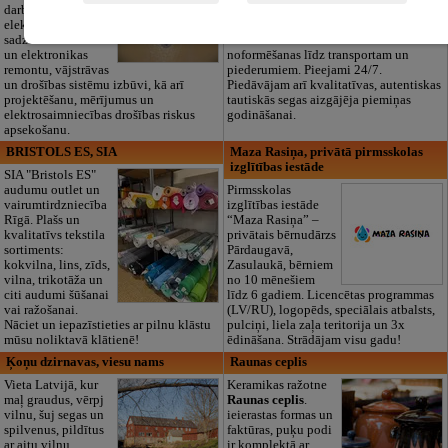
darbus,
pilnas bēru
elektroinstalācijas,
organizēšanas un
sadzīves tehnikas
dokumentu
un elektronikas
noformēšanas līdz transportam un
remontu, vājstrāvas
piederumiem. Pieejami 24/7.
un drošības sistēmu izbūvi, kā arī
Piedāvājam arī kvalitatīvas, autentiskas
projektēšanu, mērījumus un
tautiskās segas aizgājēja piemiņas
elektrosaimniecības drošības riskus
godināšanai.
apsekošanu.
BRISTOLS ES, SIA
Maza Rasiņa, privātā pirmsskolas
izglītības iestāde
SIA "Bristols ES"
audumu outlet un
Pirmsskolas
vairumtirdzniecība
izglītības iestāde
Rīgā. Plašs un
“Maza Rasiņa” –
kvalitatīvs tekstila
privātais bērnudārzs
sortiments:
Pārdaugavā,
kokvilna, lins, zīds,
Zasulaukā, bērniem
vilna, trikotāža un
no 10 mēnešiem
citi audumi šūšanai
līdz 6 gadiem. Licencētas programmas
vai ražošanai.
(LV/RU), logopēds, speciālais atbalsts,
Nāciet un iepazīstieties ar pilnu klāstu
pulciņi, liela zaļa teritorija un 3x
mūsu noliktavā klātienē!
ēdināšana. Strādājam visu gadu!
Ķoņu dzirnavas, viesu nams
Raunas ceplis
Vieta Latvijā, kur
Keramikas ražotne
maļ graudus, vērpj
Raunas ceplis
.
vilnu, šuj segas un
ieierastas formas un
spilvenus, pildītus
faktūras, puķu podi
ar aitu vilnu.
ir komplektā ar