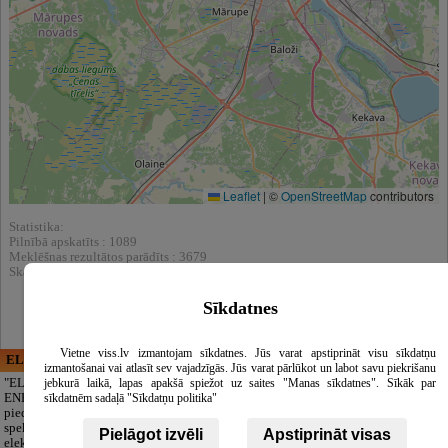
Leaflet
|
©
OpenStreetMap
contributors
Statistika:
Pilnībā apskatīts : 1089
Meklēšnas rezultātos parādīts : 3679
Skatīt arī katalogā :
Saldumi
Sīkdatnes
Vietne viss.lv izmantojam sīkdatnes. Jūs varat apstiprināt visu sīkdatņu
ELECTRIC ENERGY
CĒSU APBEDĪŠANAS
izmantošanai vai atlasīt sev vajadzīgās. Jūs varat pārlūkot un labot savu piekrišanu
PAKALPOJUMI, SIA
"ELECTRIC
jebkurā laikā, lapas apakšā spiežot uz saites "Manas sīkdatnes". Sīkāk par
ENERGY Kandava"
Cieņpilnas atvadas
sīkdatnēm sadaļā "Sīkdatņu politika"
piedāvā pilna
bez liekām raizēm.
spektra
Mēs parūpēsimies
Pielāgot izvēli
Apstiprināt visas
elektromontāžas
par visu — no