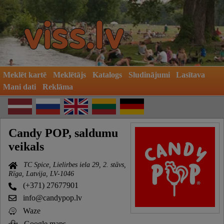
Meklēt kartē
Meklētājs
Katalogs
Sludinājumi
Lasītava
Mani dati
Reklāma
Candy POP, saldumu
veikals
TC Spice, Lielirbes iela 29, 2. stāvs,
Rīga, Latvija, LV-1046
(+371) 27677901
info@candypop.lv
Waze
Google maps