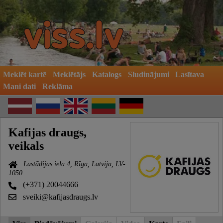
Meklēt kartē
Meklētājs
Katalogs
Sludinājumi
Lasītava
Mani dati
Reklāma
Kafijas draugs,
veikals
Lastādijas iela 4, Rīga, Latvija, LV-
1050
(+371) 20044666
sveiki@kafijasdraugs.lv