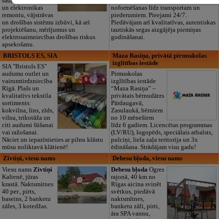
sadzīves tehnikas
dokumentu
un elektronikas
noformēšanas līdz transportam un
remontu, vājstrāvas
piederumiem. Pieejami 24/7.
un drošības sistēmu izbūvi, kā arī
Piedāvājam arī kvalitatīvas, autentiskas
projektēšanu, mērījumus un
tautiskās segas aizgājēja piemiņas
elektrosaimniecības drošības riskus
godināšanai.
apsekošanu.
BRISTOLS ES, SIA
Maza Rasiņa, privātā pirmsskolas
izglītības iestāde
SIA "Bristols ES"
audumu outlet un
Pirmsskolas
vairumtirdzniecība
izglītības iestāde
Rīgā. Plašs un
“Maza Rasiņa” –
kvalitatīvs tekstila
privātais bērnudārzs
sortiments:
Pārdaugavā,
kokvilna, lins, zīds,
Zasulaukā, bērniem
vilna, trikotāža un
no 10 mēnešiem
citi audumi šūšanai
līdz 6 gadiem. Licencētas programmas
vai ražošanai.
(LV/RU), logopēds, speciālais atbalsts,
Nāciet un iepazīstieties ar pilnu klāstu
pulciņi, liela zaļa teritorija un 3x
mūsu noliktavā klātienē!
ēdināšana. Strādājam visu gadu!
Zivtiņi, viesu nams
Debesu bļoda, viesu nams
Viesu nams
Zivtiņi
Debesu bļoda
Ogres
Kaltenē, jūras
rajonā, 40 km no
krastā. Naktsmitnes
Rīgas aicina svinēt
40 per., pirts,
svētkus, piedāvā
baseins, 2 banketu
naktsmītnes,
zāles, 3 kotedžas.
banketu zāli, pirti,
āra SPA vannu,