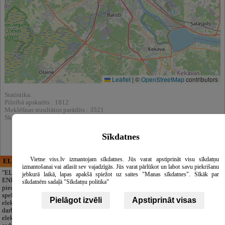
Leaflet
|
©
OpenStreetMap
contributors
Statistika:
Pilnībā apskatīts : 1812
Meklēšnas rezultātos parādīts : 3521
Skatīt arī katalogā :
Kafija
Sīkdatnes
Vietne viss.lv izmantojam sīkdatnes. Jūs varat apstiprināt visu sīkdatņu
ELECTRIC ENERGY
CĒSU APBEDĪŠANAS
izmantošanai vai atlasīt sev vajadzīgās. Jūs varat pārlūkot un labot savu piekrišanu
PAKALPOJUMI, SIA
"ELECTRIC
jebkurā laikā, lapas apakšā spiežot uz saites "Manas sīkdatnes". Sīkāk par
ENERGY Kandava"
Cieņpilnas atvadas
sīkdatnēm sadaļā "Sīkdatņu politika"
piedāvā pilna
bez liekām raizēm.
spektra
Mēs parūpēsimies
Pielāgot izvēli
Apstiprināt visas
elektromontāžas
par visu — no
darbus,
pilnas bēru
elektroinstalācijas,
organizēšanas un