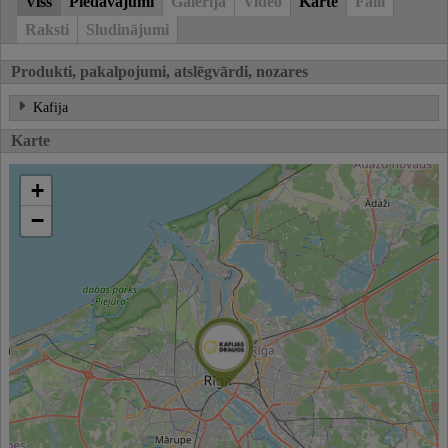
Viss
Piedāvājumi
Galerija
Video
Karte
Faili
Raksti
Sludinājumi
Produkti, pakalpojumi, atslēgvārdi, nozares
Kafija
Karte
+
−