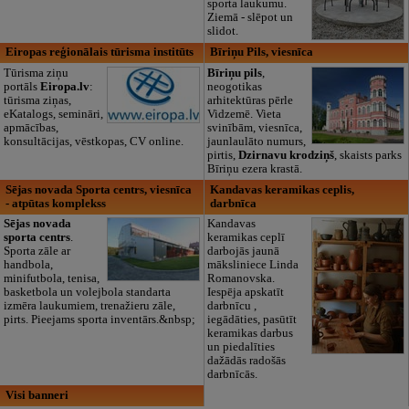
sporta laukumu.
Ziemā - slēpot un
slidot.
Eiropas reģionālais tūrisma institūts
Bīriņu Pils, viesnīca
Tūrisma ziņu
Bīriņu pils
,
portāls
Eiropa.lv
:
neogotikas
tūrisma ziņas,
arhitektūras pērle
eKatalogs, semināri,
Vidzemē. Vieta
apmācības,
svinībām, viesnīca,
konsultācijas, vēstkopas, CV online.
jaunlaulāto numurs,
pirtis,
Dzirnavu krodziņš
, skaists parks
Bīriņu ezera krastā.
Sējas novada Sporta centrs, viesnīca
Kandavas keramikas ceplis,
- atpūtas komplekss
darbnīca
Sējas novada
Kandavas
sporta centrs
.
keramikas ceplī
Sporta zāle ar
darbojās jaunā
handbola,
māksliniece Linda
minifutbola, tenisa,
Romanovska.
basketbola un volejbola standarta
Iespēja apskatīt
izmēra laukumiem, trenažieru zāle,
darbnīcu ,
pirts. Pieejams sporta inventārs.&nbsp;
iegādāties, pasūtīt
keramikas darbus
un piedalīties
dažādās radošās
darbnīcās.
Visi banneri