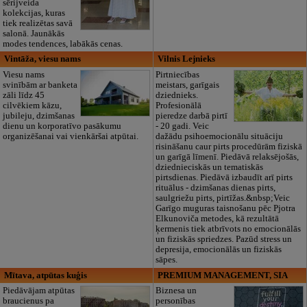
sērijveida
kolekcijas, kuras
tiek realizētas savā
salonā. Jaunākās
modes tendences, labākās cenas.
Vintāža, viesu nams
Vilnis Lejnieks
Viesu nams
Pirtniecības
svinībām ar banketa
meistars, garīgais
zāli līdz 45
dziednieks.
cilvēkiem kāzu,
Profesionālā
jubileju, dzimšanas
pieredze darbā pirtī
dienu un korporatīvo pasākumu
- 20 gadi. Veic
organizēšanai vai vienkāršai atpūtai.
dažādu psihoemocionālu situāciju
risināšanu caur pirts procedūrām fiziskā
un garīgā līmenī. Piedāvā relaksējošās,
dziednieciskās un tematiskās
pirtsdienas. Piedāvā izbaudīt arī pirts
rituālus - dzimšanas dienas pirts,
saulgriežu pirts, pirtīžas.&nbsp;Veic
Garīgo muguras taisnošanu pēc Pjotra
Elkunoviča metodes, kā rezultātā
ķermenis tiek atbrīvots no emocionālās
un fiziskās spriedzes. Pazūd stress un
depresija, emocionālās un fiziskās
sāpes.
Mītava, atpūtas kuģis
PREMIUM MANAGEMENT, SIA
Piedāvājam atpūtas
Biznesa un
braucienus pa
personības