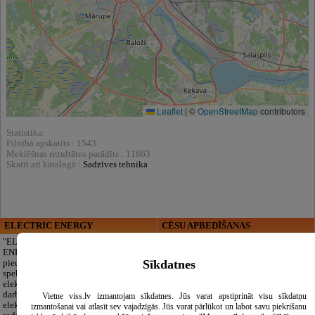
Leaflet
|
©
OpenStreetMap
contributors
Statistika:
Pilnībā apskatīts : 1543
Meklēšnas rezultātos parādīts : 11863
Skatīt arī katalogā :
Sadzīves tehnika
ELECTRIC ENERGY
CĒSU APBEDĪŠANAS
PAKALPOJUMI, SIA
"ELECTRIC
ENERGY Kandava"
Cieņpilnas atvadas
Sīkdatnes
piedāvā pilna
bez liekām raizēm.
spektra
Mēs parūpēsimies
elektromontāžas
par visu — no
darbus,
pilnas bēru
Vietne viss.lv izmantojam sīkdatnes. Jūs varat apstiprināt visu sīkdatņu
elektroinstalācijas,
organizēšanas un
izmantošanai vai atlasīt sev vajadzīgās. Jūs varat pārlūkot un labot savu piekrišanu