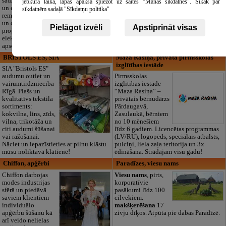
sadzīves tehnikas
dokumentu
jebkurā laikā, lapas apakšā spiežot uz saites "Manas sīkdatnes". Sīkāk par
un elektronikas
noformēšanas līdz transportam un
sīkdatnēm sadaļā "Sīkdatņu politika"
remontu, vājstrāvas
piederumiem. Pieejami 24/7.
un drošības sistēmu izbūvi, kā arī
Piedāvājam arī kvalitatīvas, autentiskas
Pielāgot izvēli
Apstiprināt visas
projektēšanu, mērījumus un
tautiskās segas aizgājēja piemiņas
elektrosaimniecības drošības riskus
godināšanai.
apsekošanu.
BRISTOLS ES, SIA
Maza Rasiņa, privātā pirmsskolas
izglītības iestāde
SIA "Bristols ES"
audumu outlet un
Pirmsskolas
vairumtirdzniecība
izglītības iestāde
Rīgā. Plašs un
“Maza Rasiņa” –
kvalitatīvs tekstila
privātais bērnudārzs
sortiments:
Pārdaugavā,
kokvilna, lins, zīds,
Zasulaukā, bērniem
vilna, trikotāža un
no 10 mēnešiem
citi audumi šūšanai
līdz 6 gadiem. Licencētas programmas
vai ražošanai.
(LV/RU), logopēds, speciālais atbalsts,
Nāciet un iepazīstieties ar pilnu klāstu
pulciņi, liela zaļa teritorija un 3x
mūsu noliktavā klātienē!
ēdināšana. Strādājam visu gadu!
Chiffon, apģērbi
Paradīzes, viesu nams
Chiffon darbojas
Viesu nams
, pirts,
modes industrijas
korporatīvie
sfērā un piedāvā
pasākumi līdz 100
saviem klientiem
cilvēkiem.
individuālo
makšķerēšana
17
apģērbu šūšanu kā
zivju dīķos. Atpūta pie dabas Paradīzē.
arī veido nelielas