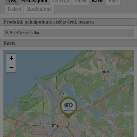
Viss
Piedāvājumi
Galerija
Video
Karte
Faili
Raksti
Sludinājumi
Produkti, pakalpojumi, atslēgvārdi, nozares
Sadzīves tehnika
Karte
+
−