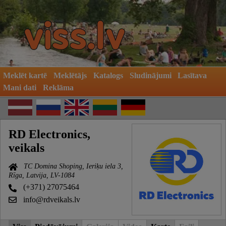
Meklēt kartē
Meklētājs
Katalogs
Sludinājumi
Lasītava
Mani dati
Reklāma
RD Electronics,
veikals
TC Domina Shoping, Ieriķu iela 3,
Rīga, Latvija, LV-1084
(+371) 27075464
info@rdveikals.lv