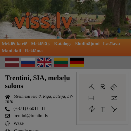
Meklēt kartē
Meklētājs
Katalogs
Sludinājumi
Lasītava
Mani dati
Reklāma
Trentini, SIA, mēbeļu
salons
Strēlnieku iela 8, Rīga, Latvija, LV-
1010
(+371) 66011111
trentini@trentini.lv
Waze
Google maps