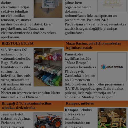
darbus,
pilnas bēru
elektroinstalācijas,
organizēšanas un
sadzīves tehnikas
dokumentu
un elektronikas
noformēšanas līdz transportam un
remontu, vājstrāvas
piederumiem. Pieejami 24/7.
un drošības sistēmu izbūvi, kā arī
Piedāvājam arī kvalitatīvas, autentiskas
projektēšanu, mērījumus un
tautiskās segas aizgājēja piemiņas
elektrosaimniecības drošības riskus
godināšanai.
apsekošanu.
BRISTOLS ES, SIA
Maza Rasiņa, privātā pirmsskolas
izglītības iestāde
SIA "Bristols ES"
audumu outlet un
Pirmsskolas
vairumtirdzniecība
izglītības iestāde
Rīgā. Plašs un
“Maza Rasiņa” –
kvalitatīvs tekstila
privātais bērnudārzs
sortiments:
Pārdaugavā,
kokvilna, lins, zīds,
Zasulaukā, bērniem
vilna, trikotāža un
no 10 mēnešiem
citi audumi šūšanai
līdz 6 gadiem. Licencētas programmas
vai ražošanai.
(LV/RU), logopēds, speciālais atbalsts,
Nāciet un iepazīstieties ar pilnu klāstu
pulciņi, liela zaļa teritorija un 3x
mūsu noliktavā klātienē!
ēdināšana. Strādājam visu gadu!
Birzgaļi Z/S, lauksaimniecības
Kampas, mēbeles
tehnikas tirdzniecība
Kampas
. Jebukrš
Jauni un lietoti
cilvēks vēlas
traktori no Japānas.
naturālas,
Piekabes, arkli,
komfortablas un
frēzes, traktoru
stipras koka