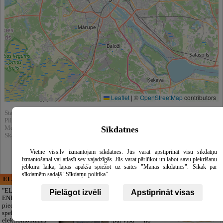
Leaflet
|
©
OpenStreetMap
contributors
Statistika:
Pilnībā apskatīts : 901
Sīkdatnes
Meklēšnas rezultātos parādīts : 5647
Skatīt arī katalogā :
Interjera dizains
Vietne viss.lv izmantojam sīkdatnes. Jūs varat apstiprināt visu sīkdatņu
izmantošanai vai atlasīt sev vajadzīgās. Jūs varat pārlūkot un labot savu piekrišanu
jebkurā laikā, lapas apakšā spiežot uz saites "Manas sīkdatnes". Sīkāk par
sīkdatnēm sadaļā "Sīkdatņu politika"
ELECTRIC ENERGY
CĒSU APBEDĪŠANAS
PAKALPOJUMI, SIA
"ELECTRIC
Pielāgot izvēli
Apstiprināt visas
ENERGY Kandava"
Cieņpilnas atvadas
piedāvā pilna
bez liekām raizēm.
spektra
Mēs parūpēsimies
elektromontāžas
par visu — no