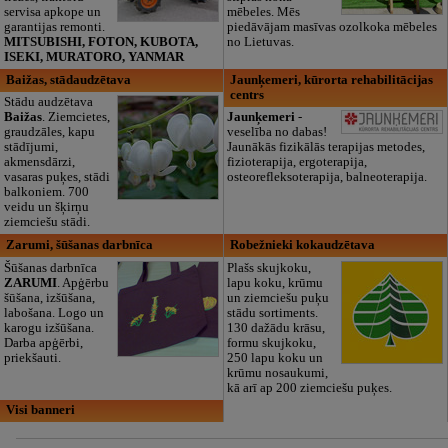
servisa apkope un
mēbeles. Mēs
garantijas remonti.
piedāvājam masīvas ozolkoka mēbeles
MITSUBISHI, FOTON, KUBOTA,
no Lietuvas.
ISEKI, MURATORO, YANMAR
Baižas, stādaudzētava
Jaunķemeri, kūrorta rehabilitācijas
centrs
Stādu audzētava
Baižas
. Ziemcietes,
Jaunķemeri
-
graudzāles, kapu
veselība no dabas!
stādījumi,
Jaunākās fizikālās terapijas metodes,
akmensdārzi,
fizioterapija, ergoterapija,
vasaras puķes, stādi
osteorefleksoterapija, balneoterapija.
balkoniem. 700
veidu un šķirņu
ziemciešu stādi.
Zarumi, šūšanas darbnīca
Robežnieki kokaudzētava
Šūšanas darbnīca
Plašs skujkoku,
ZARUMI
. Apģērbu
lapu koku, krūmu
šūšana, izšūšana,
un ziemciešu puķu
labošana. Logo un
stādu sortiments.
karogu izšūšana.
130 dažādu krāsu,
Darba apģērbi,
formu skujkoku,
priekšauti.
250 lapu koku un
krūmu nosaukumi,
kā arī ap 200 ziemciešu puķes.
Visi banneri