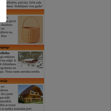
lais atbalsts, pulciņi, liela zaļa
x ēdināšana. Strādājam visu gadu!
i
i
. Pītas
iecības grozi
n daudzus
i no
iāliem un,
i Jūsu
mpings
eļbāka
ga mājiņas.
isa mājā. Ir
īt ēdināšanu.
 ogošanas un
jas. Viesu nams atrodas netālu
u māja
 no
iāliem
s dos jums
 pavadīt
tmosfērā
kā ar terasi
ā ar malku kurinātā pirtī.