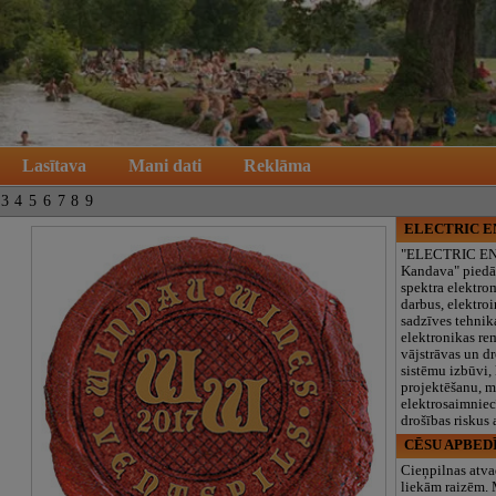
Lasītava
Mani dati
Reklāma
3
4
5
6
7
8
9
ELECTRIC 
"ELECTRIC E
Kandava" piedā
spektra elektro
darbus, elektroi
sadzīves tehnik
elektronikas re
vājstrāvas un d
sistēmu izbūvi, 
projektēšanu, 
elektrosaimniec
drošības riskus
CĒSU APBED
Cieņpilnas atva
liekām raizēm.