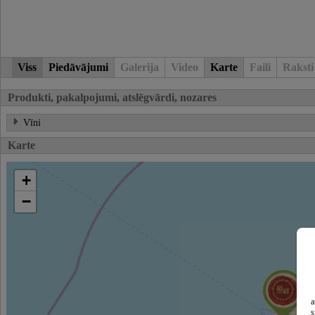
Viss
Piedāvājumi
Galerija
Video
Karte
Faili
Raksti
Produkti, pakalpojumi, atslēgvārdi, nozares
Vīni
Karte
+
−
a
s