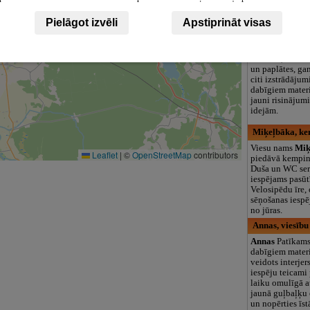
logopēds, speciā
teritorija un 3
Pielāgot izvēli
Apstiprināt visas
Baltijas pinum
Baltijas pinum
mēbeles, tirdzn
un paplātes, ga
citi izstrādājum
dabīgiem mater
jauni risinājum
idejām.
Miķeļbāka, ke
Viesu nams
Miķ
Leaflet
|
©
OpenStreetMap
contributors
piedāvā kempin
Duša un WC serv
iespējams pasūt
Velosipēdu īre,
sēņošanas iespē
no jūras.
Annas, viesīb
Annas
Patīkams
dabīgiem mater
veidots interjer
iespēju teicami
laiku omulīgā a
jaunā guļbaļķu ē
un nopērties īst