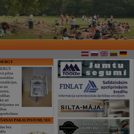
ENERGY
NERGY
vā pilna
montāžas
nstalācijas,
as un
montu,
rošības
kā arī
mērījumus un
ības
 apsekošanu.
ĪŠANAS PAKALPOJUMI, SIA
das bez
 Mēs