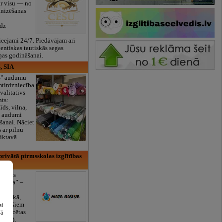
ar visu — no
anizēšanas
īdz
eejami 24/7. Piedāvājam arī
tentiskas tautiskās segas
ņas godināšanai.
, SIA
ES" audumu
mtirdzniecība
valitatīvs
nts:
īds, vilna,
ti audumi
šanai. Nāciet
s ar pilnu
iktavā
rivātā pirmsskolas izglītības
lītības
Rasiņa” –
dārzs
sulaukā,
 mēnešiem
ai
Licencētas
šā
V/RU),