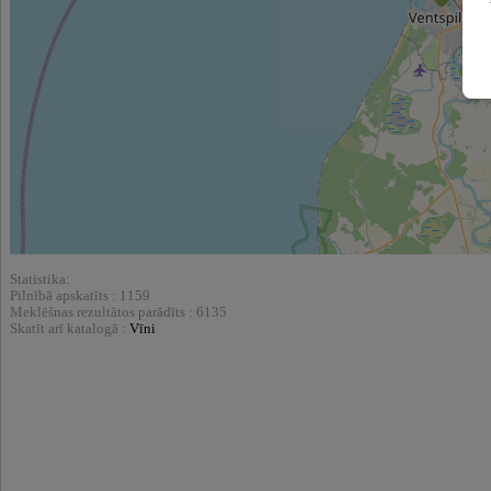
Statistika:
Pilnībā apskatīts : 1159
Meklēšnas rezultātos parādīts : 6135
Skatīt arī katalogā :
Vīni