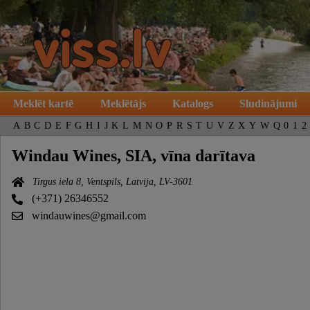
Meklēt kartē
Meklētājs
Katalogs
Sludinājumi
A
B
C
D
E
F
G
H
I
J
K
L
M
N
O
P
R
S
T
U
V
Z
X
Y
W
Q
0
1
2
Windau Wines, SIA, vīna darītava
Tirgus iela 8, Ventspils, Latvija, LV-3601
(+371) 26346552
windauwines@gmail.com