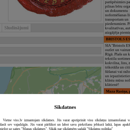
parūpēsimies p
pilnas bēru org
un dokumentu
noformēšanas l
transportam un
piederumiem. Pi
Sludinājumi
kvalitatīvas, au
aizgājēja piemi
BRISTOLS ES
SIA "Bristols 
outlet un vairu
Rīgā. Plašs un k
tekstila sortime
kokvilna, lins, z
trikotāža un ci
šūšanai vai ražo
un iepazīstietie
klāstu mūsu nol
klātienē!
Maza Rasiņa, p
iestāde
Pirmsskolas izg
Sīkdatnes
iestāde “Maza 
privātais bērnu
Pārdaugavā, Za
bērniem no 10
Vietne viss.lv izmantojam sīkdatnes. Jūs varat apstiprināt visu sīkdatņu izmantošanai v
līdz 6 gadiem. 
tlasīt sev vajadzīgās. Jūs varat pārlūkot un labot savu piekrišanu jebkurā laikā, lapas apak
programmas (L
piežot uz saites "Manas sīkdatnes". Sīkāk par sīkdatnēm sadaļā "Sīkdatņu politika"