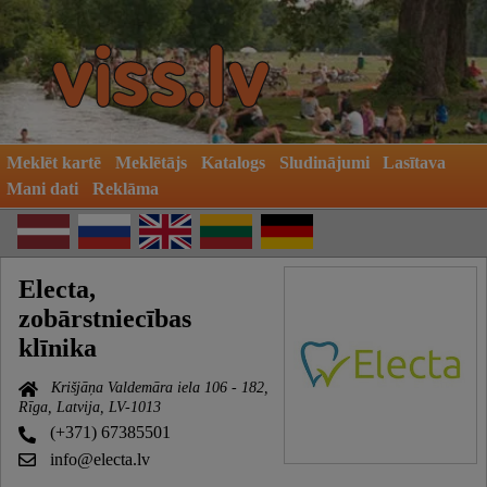
Meklēt kartē
Meklētājs
Katalogs
Sludinājumi
Lasītava
Mani dati
Reklāma
Electa,
zobārstniecības
klīnika
Krišjāņa Valdemāra iela 106 - 182,
Rīga, Latvija, LV-1013
(+371) 67385501
info@electa.lv