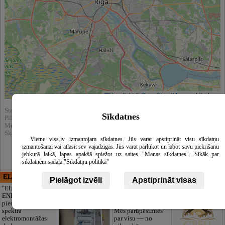
Leaflet
|
©
OpenStreetMap
contributors
Statistika:
Sīkdatnes
Pilnībā apskatīts : 1701
Meklēšnas rezultātos parādīts : 21060
Skatīt arī katalogā :
Zobārstniecība, stomatoloģija, mutes higiēna
Vietne viss.lv izmantojam sīkdatnes. Jūs varat apstiprināt visu sīkdatņu
izmantošanai vai atlasīt sev vajadzīgās. Jūs varat pārlūkot un labot savu piekrišanu
jebkurā laikā, lapas apakšā spiežot uz saites "Manas sīkdatnes". Sīkāk par
sīkdatnēm sadaļā "Sīkdatņu politika"
ELECTRIC ENERGY
CĒSU APBEDĪŠANAS
Pielāgot izvēli
Apstiprināt visas
PAKALPOJUMI, SIA
"ELECTRIC
ENERGY Kandava"
Cieņpilnas atvadas
piedāvā pilna
bez liekām raizēm.
spektra
Mēs parūpēsimies
elektromontāžas
par visu — no