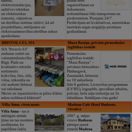
darbus,
pilnas bēru
elektroinstalācijas,
organizēšanas un
sadzīves tehnikas
dokumentu
un elektronikas
noformēšanas līdz transportam un
remontu, vājstrāvas
piederumiem. Pieejami 24/7.
un drošības sistēmu izbūvi, kā arī
Piedāvājam arī kvalitatīvas, autentiskas
projektēšanu, mērījumus un
tautiskās segas aizgājēja piemiņas
elektrosaimniecības drošības riskus
godināšanai.
apsekošanu.
BRISTOLS ES, SIA
Maza Rasiņa, privātā pirmsskolas
izglītības iestāde
SIA "Bristols ES"
audumu outlet un
Pirmsskolas
vairumtirdzniecība
izglītības iestāde
Rīgā. Plašs un
“Maza Rasiņa” –
kvalitatīvs tekstila
privātais bērnudārzs
sortiments:
Pārdaugavā,
kokvilna, lins, zīds,
Zasulaukā, bērniem
vilna, trikotāža un
no 10 mēnešiem
citi audumi šūšanai
līdz 6 gadiem. Licencētas programmas
vai ražošanai.
(LV/RU), logopēds, speciālais atbalsts,
Nāciet un iepazīstieties ar pilnu klāstu
pulciņi, liela zaļa teritorija un 3x
mūsu noliktavā klātienē!
ēdināšana. Strādājam visu gadu!
Villa Anna, viesu nams
Madona Cafe Hotel Rudzons,
viesnīca
Villa Anna
- tas ir
mūżīgais sirmās
2007. g. mājas
jūras un tas nostāstu
viruve
Rudzons
noslēpums, ko
pārtapa jaunā
papildina čaklu
zīmolā
Madona