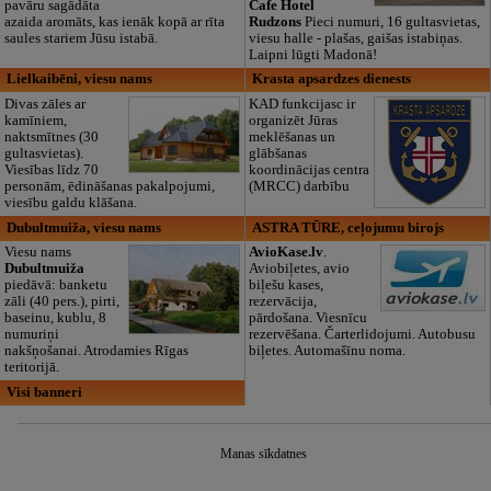
pavāru sagādāta
Cafe Hotel
azaida aromāts, kas ienāk kopā ar rīta
Rudzons
Pieci numuri, 16 gultasvietas,
saules stariem Jūsu istabā.
viesu halle - plašas, gaišas istabiņas.
Laipni lūgti Madonā!
Lielkaibēni, viesu nams
Krasta apsardzes dienests
Divas zāles ar
KAD funkcijasc ir
kamīniem,
organizēt Jūras
naktsmītnes (30
meklēšanas un
gultasvietas).
glābšanas
Viesības līdz 70
koordinācijas centra
personām, ēdināšanas pakalpojumi,
(MRCC) darbību
viesību galdu klāšana.
Dubultmuiža, viesu nams
ASTRA TŪRE, ceļojumu birojs
Viesu nams
AvioKase.lv
.
Dubultmuiža
Aviobiļetes, avio
piedāvā: banketu
biļešu kases,
zāli (40 pers.), pirti,
rezervācija,
baseinu, kublu, 8
pārdošana. Viesnīcu
numuriņi
rezervēšana. Čarterlidojumi. Autobusu
nakšņošanai. Atrodamies Rīgas
biļetes. Automašīnu noma.
teritorijā.
Visi banneri
Manas sīkdatnes