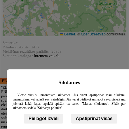
Leaflet
|
©
OpenStreetMap
contributors
Statistika:
Pilnībā apskatīts : 2457
Meklēšnas rezultātos parādīts : 25853
Skatīt arī katalogā :
Interneta veikali
ELECTRIC ENERGY
CĒSU APBEDĪŠANAS
Sīkdatnes
PAKALPOJUMI, SIA
"ELECTRIC
ENERGY Kandava"
Cieņpilnas atvadas
Vietne viss.lv izmantojam sīkdatnes. Jūs varat apstiprināt visu sīkdatņu
piedāvā pilna
bez liekām raizēm.
izmantošanai vai atlasīt sev vajadzīgās. Jūs varat pārlūkot un labot savu piekrišanu
spektra
Mēs parūpēsimies
jebkurā laikā, lapas apakšā spiežot uz saites "Manas sīkdatnes". Sīkāk par
elektromontāžas
par visu — no
sīkdatnēm sadaļā "Sīkdatņu politika"
darbus,
pilnas bēru
elektroinstalācijas,
organizēšanas un
sadzīves tehnikas
dokumentu
Pielāgot izvēli
Apstiprināt visas
un elektronikas
noformēšanas līdz transportam un
remontu, vājstrāvas
piederumiem. Pieejami 24/7.