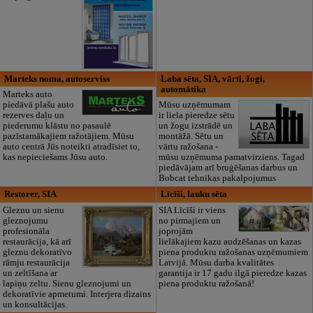
Marteks noma, autoserviss
Laba sēta, SIA, vārti, žogi,
automātika
Marteks auto
piedāvā plašu auto
Mūsu uzņēmumam
rezerves daļu un
ir liela pieredze sētu
piederumu klāstu no pasaulē
un žogu izstrādē un
pazīstamākajiem ražotājiem. Mūsu
montāžā. Sētu un
auto centrā Jūs noteikti atradīsiet to,
vārtu ražošana -
kas nepieciešams Jūsu auto.
mūsu uzņēmuma pamatvirziens. Tagad
piedāvājam arī bruģēšanas darbus un
Bobcat tehnikas pakalpojumus
Restorer, SIA
Līcīši, lauku sēta
Gleznu un sienu
SIA Līcīši ir viens
gleznojumu
no pirmajiem un
profesionāla
joprojām
restaurācija, kā arī
lielākajiem kazu audzēšanas un kazas
gleznu dekoratīvo
piena produktu ražošanas uzņēmumiem
rāmju restaurācija
Latvijā. Mūsu darba kvalitātes
un zeltīšana ar
garantija ir 17 gadu ilgā pieredze kazas
lapiņu zeltu. Sienu gleznojumi un
piena produktu ražošanā!
dekoratīvie apmetumi. Interjera dizains
un konsultācijas.