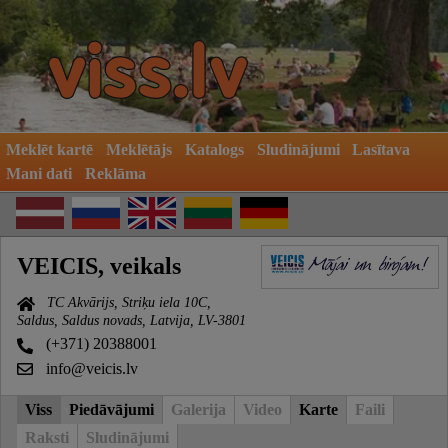
Meklēt kartē
Meklētājs
Katalogs
Sludinājumi
Lasītava
Mani dati
Reklāma
VEICIS, veikals
TC Akvārijs, Striķu iela 10C,
Saldus, Saldus novads, Latvija, LV-3801
(+371) 20388001
info@veicis.lv
Viss
Piedāvājumi
Galerija
Video
Karte
Faili
Raksti
Sludinājumi