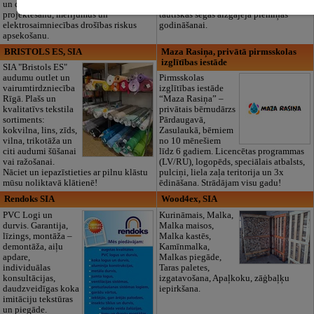
un drošības sistēmu izbūvi, kā arī
Piedāvājam arī kvalitatīvas, autentiskas
projektēšanu, mērījumus un
tautiskās segas aizgājēja piemiņas
elektrosaimniecības drošības riskus
godināšanai.
apsekošanu.
BRISTOLS ES, SIA
Maza Rasiņa, privātā pirmsskolas
izglītības iestāde
SIA "Bristols ES"
audumu outlet un
Pirmsskolas
vairumtirdzniecība
izglītības iestāde
Rīgā. Plašs un
“Maza Rasiņa” –
kvalitatīvs tekstila
privātais bērnudārzs
sortiments:
Pārdaugavā,
kokvilna, lins, zīds,
Zasulaukā, bērniem
vilna, trikotāža un
no 10 mēnešiem
citi audumi šūšanai
līdz 6 gadiem. Licencētas programmas
vai ražošanai.
(LV/RU), logopēds, speciālais atbalsts,
Nāciet un iepazīstieties ar pilnu klāstu
pulciņi, liela zaļa teritorija un 3x
mūsu noliktavā klātienē!
ēdināšana. Strādājam visu gadu!
Rendoks SIA
Wood4ex, SIA
PVC Logi un
Kurināmais, Malka,
durvis. Garantija,
Malka maisos,
līzings, montāža –
Malka kastēs,
demontāža, aiļu
Kamīnmalka,
apdare,
Malkas piegāde,
individuālas
Taras paletes,
konsultācijas,
izgatavošana, Apaļkoku, zāģbaļķu
daudzveidīgas koka
iepirkšana.
imitāciju tekstūras
un piegāde.