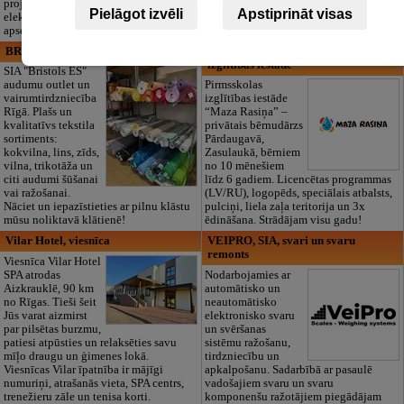
projektēšanu, mērījumus un
tautiskās segas aizgājēja piemiņas
Pielāgot izvēli
Apstiprināt visas
elektrosaimniecības drošības riskus
godināšanai.
apsekošanu.
BRISTOLS ES, SIA
Maza Rasiņa, privātā pirmsskolas
izglītības iestāde
SIA "Bristols ES"
audumu outlet un
Pirmsskolas
vairumtirdzniecība
izglītības iestāde
Rīgā. Plašs un
“Maza Rasiņa” –
kvalitatīvs tekstila
privātais bērnudārzs
sortiments:
Pārdaugavā,
kokvilna, lins, zīds,
Zasulaukā, bērniem
vilna, trikotāža un
no 10 mēnešiem
citi audumi šūšanai
līdz 6 gadiem. Licencētas programmas
vai ražošanai.
(LV/RU), logopēds, speciālais atbalsts,
Nāciet un iepazīstieties ar pilnu klāstu
pulciņi, liela zaļa teritorija un 3x
mūsu noliktavā klātienē!
ēdināšana. Strādājam visu gadu!
Vilar Hotel, viesnīca
VEIPRO, SIA, svari un svaru
remonts
Viesnīca Vilar Hotel
SPA atrodas
Nodarbojamies ar
Aizkrauklē, 90 km
automātisko un
no Rīgas. Tieši šeit
neautomātisko
Jūs varat aizmirst
elektronisko svaru
par pilsētas burzmu,
un svēršanas
patiesi atpūsties un relaksēties savu
sistēmu ražošanu,
mīļo draugu un ģimenes lokā.
tirdzniecību un
Viesnīcas Vilar īpatnība ir mājīgi
apkalpošanu. Sadarbībā ar pasaulē
numuriņi, atrašanās vieta, SPA centrs,
vadošajiem svaru un svaru
trenežieru zāle un tenisa korti.
komponenšu ražotājiem piegādājam