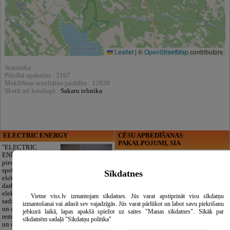
Leaflet
|
©
OpenStreetMap
contributors
Statistika:
Pilnībā apskatīts : 2167
Meklēšnas rezultātos parādīts : 12920
Skatīt arī katalogā :
Sakaru tehnika
ELECTRIC ENERGY
CĒSU APBEDĪŠANAS
PAKALPOJUMI, SIA
"ELECTRIC
ENERGY Kandava"
Cieņpilnas atvadas
piedāvā pilna
bez liekām raizēm.
spektra
Mēs parūpēsimies
Sīkdatnes
elektromontāžas
par visu — no
darbus,
pilnas bēru
elektroinstalācijas,
organizēšanas un
Vietne viss.lv izmantojam sīkdatnes. Jūs varat apstiprināt visu sīkdatņu
sadzīves tehnikas
dokumentu
izmantošanai vai atlasīt sev vajadzīgās. Jūs varat pārlūkot un labot savu piekrišanu
un elektronikas
noformēšanas līdz transportam un
jebkurā laikā, lapas apakšā spiežot uz saites "Manas sīkdatnes". Sīkāk par
remontu, vājstrāvas
piederumiem. Pieejami 24/7.
sīkdatnēm sadaļā "Sīkdatņu politika"
un drošības sistēmu izbūvi, kā arī
Piedāvājam arī kvalitatīvas, autentiskas