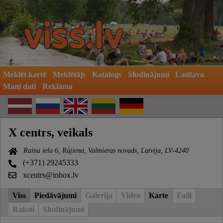
Meklēt kartē
Meklētājs
Katalogs
Sludinājumi
Lasītava
Mani dati
Reklāma
X centrs, veikals
Raiņa iela 6, Rūjiena, Valmieras novads, Latvija, LV-4240
(+371) 29245333
xcentrs@inbox.lv
Viss
Piedāvājumi
Galerija
Video
Karte
Faili
Raksti
Sludinājumi