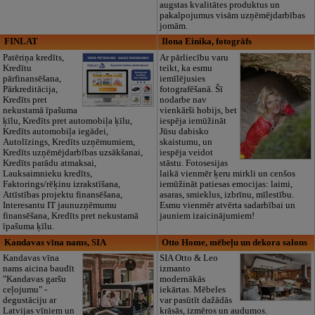
augstas kvalitātes produktus un
pakalpojumus visām uzņēmējdarbības
jomām.
FINLAT
Ilona Einika, fotogrāfs
Patēriņa kredīts,
Ar pārliecību varu
Kredītu
teikt, ka esmu
pārfinansēšana,
iemīlējusies
Pārkreditācija,
fotografēšanā. Šī
Kredīts pret
nodarbe nav
nekustamā īpašuma
vienkārši hobijs, bet
ķīlu, Kredīts pret automobiļa ķīlu,
iespēja iemūžināt
Kredīts automobiļa iegādei,
Jūsu dabisko
Autolīzings, Kredīts uzņēmumiem,
skaistumu, un
Kredīts uzņēmējdarbības uzsākšanai,
iespēja veidot
Kredīts parādu atmaksai,
stāstu. Fotosesijas
Lauksaimnieku kredīts,
laikā vienmēr ķeru mirkli un cenšos
Faktorings/rēķinu izrakstīšana,
iemūžināt patiesas emocijas: laimi,
Attīstības projektu finansēšana,
asaras, smieklus, izbrīnu, mīlestību.
Interesantu IT jaunuzņēmumu
Esmu vienmēr atvērta sadarbībai un
finansēšana, Kredīts pret nekustamā
jauniem izaicinājumiem!
īpašuma ķīlu.
Kandavas vīna nams, SIA
Otto Home, mēbeļu un dekora salons
Kandavas vīna
SIA Otto & Leo
nams aicina baudīt
izmanto
"Kandavas garšu
modernākās
ceļojumu" -
iekārtas. Mēbeles
degustāciju ar
var pasūtīt dažādās
Latvijas vīniem un
krāsās, izmēros un audumos.