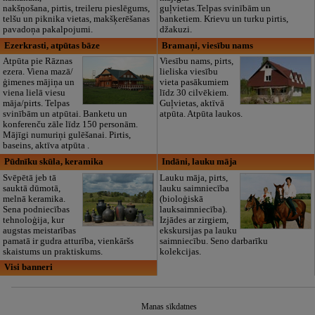
nakšņošana, pirtis, treileru pieslēgums,
guļvietas.Telpas svinībām un
telšu un piknika vietas, makšķerēšanas
banketiem. Krievu un turku pirtis,
pavadoņa pakalpojumi.
džakuzi.
Ezerkrasti, atpūtas bāze
Bramaņi, viesību nams
Atpūta pie Rāznas
Viesību nams, pirts,
ezera. Viena mazā/
lieliska viesību
ģimenes mājiņa un
vieta pasākumiem
viena lielā viesu
līdz 30 cilvēkiem.
māja/pirts. Telpas
Guļvietas, aktīvā
svinībām un atpūtai. Banketu un
atpūta. Atpūta laukos.
konferenču zāle līdz 150 personām.
Mājīgi numuriņi gulēšanai. Pirtis,
baseins, aktīva atpūta .
Pūdnīku skūla, keramika
Indāni, lauku māja
Svēpētā jeb tā
Lauku māja, pirts,
sauktā dūmotā,
lauku saimniecība
melnā keramika.
(bioloģiskā
Sena podniecības
lauksaimniecība).
tehnoloģija, kur
Izjādes ar zirgiem,
augstas meistarības
ekskursijas pa lauku
pamatā ir gudra atturība, vienkāršs
saimniecību. Seno darbarīku
skaistums un praktiskums.
kolekcijas.
Visi banneri
Manas sīkdatnes