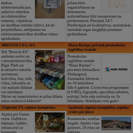
darbus,
pilnas bēru
elektroinstalācijas,
organizēšanas un
sadzīves tehnikas
dokumentu
un elektronikas
noformēšanas līdz transportam un
remontu, vājstrāvas
piederumiem. Pieejami 24/7.
un drošības sistēmu izbūvi, kā arī
Piedāvājam arī kvalitatīvas, autentiskas
projektēšanu, mērījumus un
tautiskās segas aizgājēja piemiņas
elektrosaimniecības drošības riskus
godināšanai.
apsekošanu.
BRISTOLS ES, SIA
Maza Rasiņa, privātā pirmsskolas
izglītības iestāde
SIA "Bristols ES"
audumu outlet un
Pirmsskolas
vairumtirdzniecība
izglītības iestāde
Rīgā. Plašs un
“Maza Rasiņa” –
kvalitatīvs tekstila
privātais bērnudārzs
sortiments:
Pārdaugavā,
kokvilna, lins, zīds,
Zasulaukā, bērniem
vilna, trikotāža un
no 10 mēnešiem
citi audumi šūšanai
līdz 6 gadiem. Licencētas programmas
vai ražošanai.
(LV/RU), logopēds, speciālais atbalsts,
Nāciet un iepazīstieties ar pilnu klāstu
pulciņi, liela zaļa teritorija un 3x
mūsu noliktavā klātienē!
ēdināšana. Strādājam visu gadu!
Zāgkalni ZS, atpūtas komplekss
Saulrieti, atpūtas komplekss, atpūtas
centrs pie jūras
Atpūta pie Usmas
ezera. Guļbūves
Romantiska nedēļas
mājiņas, izjādes,
nogale. Atpūta visai
izbraucieni ar
ģimenei, 16 ērtas un
kamanām,
mājīgas