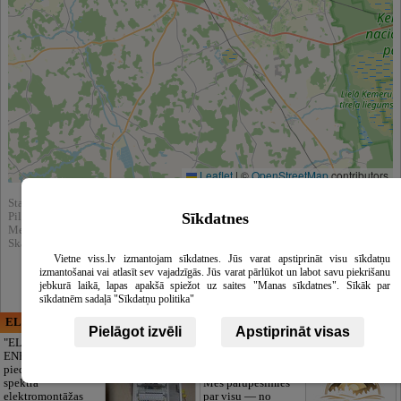
Leaflet
|
©
OpenStreetMap
contributors
Statistika:
Sīkdatnes
Pilnībā apskatīts : 1797
Meklēšnas rezultātos parādīts : 15427
Skatīt arī katalogā :
Kafejnīcas
Vietne viss.lv izmantojam sīkdatnes. Jūs varat apstiprināt visu sīkdatņu
izmantošanai vai atlasīt sev vajadzīgās. Jūs varat pārlūkot un labot savu piekrišanu
jebkurā laikā, lapas apakšā spiežot uz saites "Manas sīkdatnes". Sīkāk par
sīkdatnēm sadaļā "Sīkdatņu politika"
ELECTRIC ENERGY
CĒSU APBEDĪŠANAS
Pielāgot izvēli
Apstiprināt visas
PAKALPOJUMI, SIA
"ELECTRIC
ENERGY Kandava"
Cieņpilnas atvadas
piedāvā pilna
bez liekām raizēm.
spektra
Mēs parūpēsimies
elektromontāžas
par visu — no