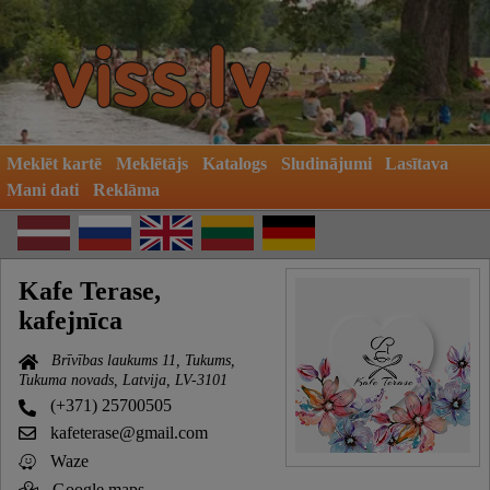
Meklēt kartē
Meklētājs
Katalogs
Sludinājumi
Lasītava
Mani dati
Reklāma
Kafe Terase,
kafejnīca
Brīvības laukums 11, Tukums,
Tukuma novads, Latvija, LV-3101
(+371) 25700505
kafeterase@gmail.com
Waze
Google maps