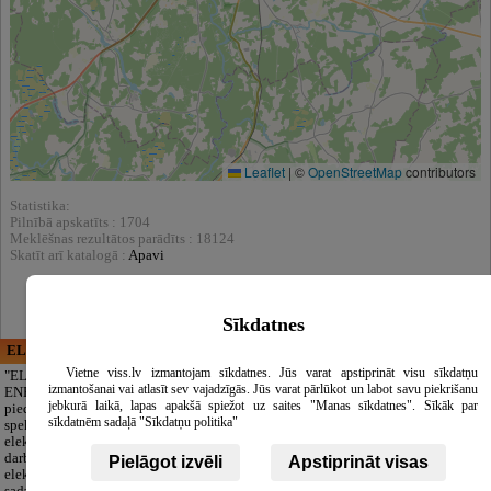
Leaflet
|
©
OpenStreetMap
contributors
Statistika:
Pilnībā apskatīts : 1704
Meklēšnas rezultātos parādīts : 18124
Skatīt arī katalogā :
Apavi
Sīkdatnes
ELECTRIC ENERGY
CĒSU APBEDĪŠANAS
PAKALPOJUMI, SIA
Vietne viss.lv izmantojam sīkdatnes. Jūs varat apstiprināt visu sīkdatņu
"ELECTRIC
izmantošanai vai atlasīt sev vajadzīgās. Jūs varat pārlūkot un labot savu piekrišanu
ENERGY Kandava"
Cieņpilnas atvadas
jebkurā laikā, lapas apakšā spiežot uz saites "Manas sīkdatnes". Sīkāk par
piedāvā pilna
bez liekām raizēm.
sīkdatnēm sadaļā "Sīkdatņu politika"
spektra
Mēs parūpēsimies
elektromontāžas
par visu — no
darbus,
pilnas bēru
Pielāgot izvēli
Apstiprināt visas
elektroinstalācijas,
organizēšanas un
sadzīves tehnikas
dokumentu