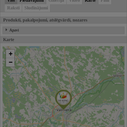
Viss
Piedāvājumi
Galerija
Video
Karte
Faili
Raksti
Sludinājumi
Produkti, pakalpojumi, atslēgvārdi, nozares
Apavi
Karte
+
−