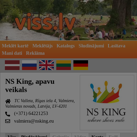
Meklēt kartē
Meklētājs
Katalogs
Sludinājumi
Lasītava
Mani dati
Reklāma
NS King, apavu
veikals
TC Valleta, Rīgas iela 4, Valmiera,
Valmieras novads, Latvija, LV-4201
(+371) 64221253
valmiera@nsking.eu