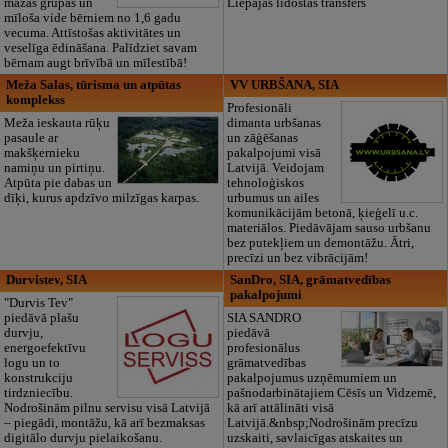
mazas grupas un
Liepājas lidostas transfers
mīloša vide bērniem no 1,6 gadu
vecuma. Attīstošas aktivitātes un
veselīga ēdināšana. Palīdziet savam
bērnam augt brīvībā un mīlestībā!
Meža Salas, tūrisma un atpūtas
VV URBŠANA, SIA
komplekss
Profesionāli
Meža ieskauta rūķu
dimanta urbšanas
pasaule ar
un zāģēšanas
makšķernieku
pakalpojumi visā
namiņu un pirtiņu.
Latvijā. Veidojam
Atpūta pie dabas un
tehnoloģiskos
dīķi, kurus apdzīvo milzīgas karpas.
urbumus un ailes
komunikācijām betonā, ķieģelī u.c.
materiālos. Piedāvājam sauso urbšanu
bez putekļiem un demontāžu. Ātri,
precīzi un bez vibrācijām!
Durvistev, SIA
SanDro, SIA, grāmatvedības
pakalpojumi
"Durvis Tev"
piedāvā plašu
SIA SANDRO
durvju,
piedāvā
energoefektīvu
profesionālus
logu un to
grāmatvedības
konstrukciju
pakalpojumus uzņēmumiem un
tirdzniecību.
pašnodarbinātajiem Cēsīs un Vidzemē,
Nodrošinām pilnu servisu visā Latvijā
kā arī attālināti visā
– piegādi, montāžu, kā arī bezmaksas
Latvijā.&nbsp;Nodrošinām precīzu
digitālo durvju pielaikošanu.
uzskaiti, savlaicīgas atskaites un