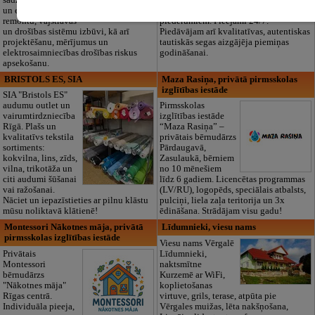
un elektronikas
noformēšanas līdz transportam un
remontu, vājstrāvas
piederumiem. Pieejami 24/7.
un drošības sistēmu izbūvi, kā arī
Piedāvājam arī kvalitatīvas, autentiskas
projektēšanu, mērījumus un
tautiskās segas aizgājēja piemiņas
elektrosaimniecības drošības riskus
godināšanai.
apsekošanu.
BRISTOLS ES, SIA
Maza Rasiņa, privātā pirmsskolas
izglītības iestāde
SIA "Bristols ES"
audumu outlet un
Pirmsskolas
vairumtirdzniecība
izglītības iestāde
Rīgā. Plašs un
“Maza Rasiņa” –
kvalitatīvs tekstila
privātais bērnudārzs
sortiments:
Pārdaugavā,
kokvilna, lins, zīds,
Zasulaukā, bērniem
vilna, trikotāža un
no 10 mēnešiem
citi audumi šūšanai
līdz 6 gadiem. Licencētas programmas
vai ražošanai.
(LV/RU), logopēds, speciālais atbalsts,
Nāciet un iepazīstieties ar pilnu klāstu
pulciņi, liela zaļa teritorija un 3x
mūsu noliktavā klātienē!
ēdināšana. Strādājam visu gadu!
Montessori Nākotnes māja, privātā
Līdumnieki, viesu nams
pirmsskolas izglītības iestāde
Viesu nams Vērgalē
Privātais
Līdumnieki,
Montessori
naktsmītne
bērnudārzs
Kurzemē ar WiFi,
"Nākotnes māja"
koplietošanas
Rīgas centrā.
virtuve, grils, terase, atpūta pie
Individuāla pieeja,
Vērgales muižas, lēta nakšņošana,