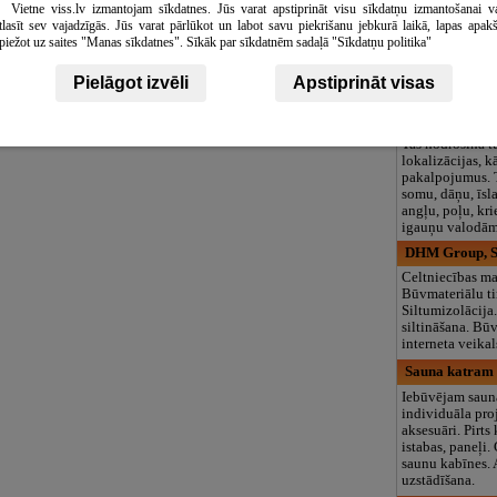
Vietne viss.lv izmantojam sīkdatnes. Jūs varat apstiprināt visu sīkdatņu izmantošanai v
logopēds, speciā
tlasīt sev vajadzīgās. Jūs varat pārlūkot un labot savu piekrišanu jebkurā laikā, lapas apak
teritorija un 3
Leaflet
|
©
OpenStreetMap
contributors
piežot uz saites "Manas sīkdatnes". Sīkāk par sīkdatnēm sadaļā "Sīkdatņu politika"
Baltic Media, 
Tulkošanas biro
Pielāgot izvēli
Apstiprināt visas
Media Ltd. ir v
valodu pakalp
uzņēmums Ziem
Tas nodrošina t
lokalizācijas, 
pakalpojumus. 
somu, dāņu, īsl
angļu, poļu, kri
igauņu valodām
DHM Group, SI
Celtniecības mat
Būvmateriālu ti
Siltumizolācija
siltināšana. Bū
interneta veikal
Sauna katram ,
Iebūvējam saun
individuāla proj
aksesuāri. Pirts 
istabas, paneļi.
saunu kabīnes.
uzstādīšana.