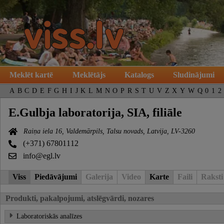
Meklēt kartē
Meklētājs
Katalogs
Sludinājumi
A
B
C
D
E
F
G
H
I
J
K
L
M
N
O
P
R
S
T
U
V
Z
X
Y
W
Q
0
1
2
E.Gulbja laboratorija, SIA, filiāle
Raiņa iela 16, Valdemārpils, Talsu novads, Latvija, LV-3260
(+371) 67801112
info@egl.lv
Viss
Piedāvājumi
Galerija
Video
Karte
Faili
Raksti
Produkti, pakalpojumi, atslēgvārdi, nozares
Laboratoriskās analīzes