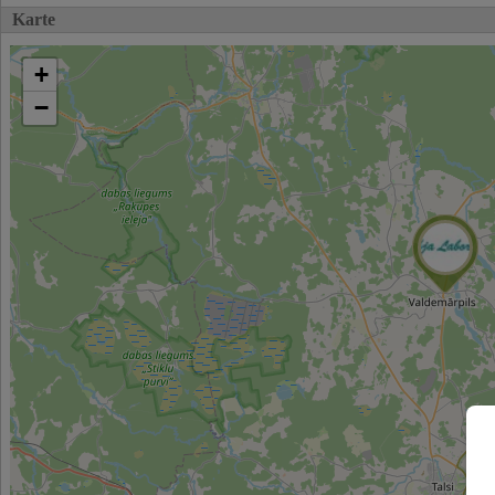
Karte
+
−