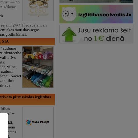
ar visu — no
anizēšanas
īdz
eejami 24/7. Piedāvājam arī
tentiskas tautiskās segas
ņas godināšanai.
, SIA
ES" audumu
mtirdzniecība
valitatīvs
nts:
īds, vilna,
ti audumi
šanai. Nāciet
s ar pilnu
iktavā
rivātā pirmsskolas izglītības
lītības
Rasiņa” –
dārzs
sulaukā,
 mēnešiem
Licencētas
V/RU),