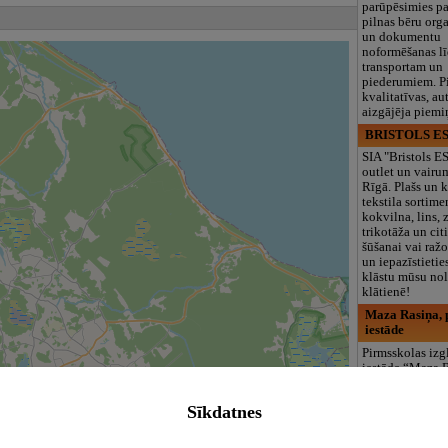
parūpēsimies p
pilnas bēru org
un dokumentu
noformēšanas l
transportam un
piederumiem. Pi
kvalitatīvas, au
aizgājēja piemi
BRISTOLS ES
SIA "Bristols 
outlet un vairu
Rīgā. Plašs un k
tekstila sortime
kokvilna, lins, z
trikotāža un ci
šūšanai vai ražo
un iepazīstietie
klāstu mūsu nol
klātienē!
Maza Rasiņa, p
iestāde
Pirmsskolas izg
iestāde “Maza 
privātais bērnu
Pārdaugavā, Za
Sīkdatnes
bērniem no 10
līdz 6 gadiem. 
programmas (L