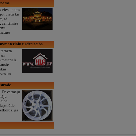
u nams
s viesu nams
ot vietu kā
m, tā
i, centāmies
enu
enatnes
ūvmateriālu tirdzniecība
terneta
s un
 materiāli.
Sausie
ikas.
ūves un
strāde
s. Privātmāju
tmāju
zaina
lapstrāde,
retkorozijas