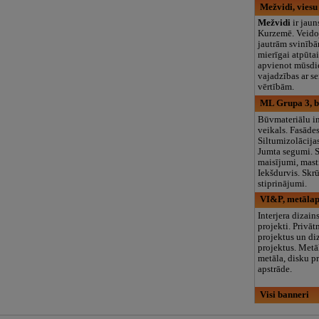
Mežvidi, vies
Mežvidi
ir jaun
Kurzemē. Veidoj
jautrām svinībā
mierīgai atpūta
apvienot mūsdi
vajadzības ar s
vērtībām.
ML Grupa 3, b
Būvmateriālu in
veikals. Fasāde
Siltumizolācijas
Jumta segumi. 
maisījumi, mast
Iekšdurvis. Skr
stiprinājumi.
VI&P, metālap
Interjera dizain
projekti. Privā
projektus un di
projektus. Metā
metāla, disku p
apstrāde.
Visi banneri