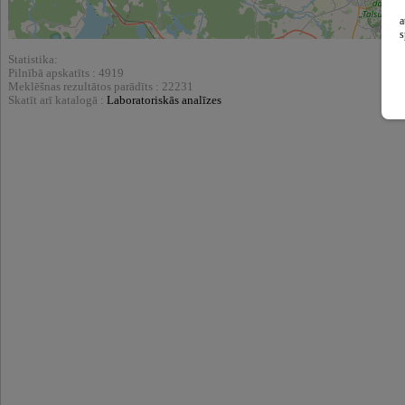
a
s
Statistika:
Pilnībā apskatīts : 4919
Meklēšnas rezultātos parādīts : 22231
Skatīt arī katalogā :
Laboratoriskās analīzes