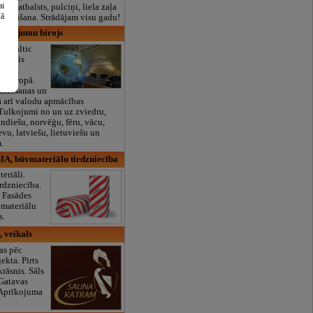
ai
lais atbalsts, pulciņi, liela zaļa
šā
x ēdināšana. Strādājam visu gadu!
tulkojumu birojs
js Baltic
adošais
ojumu
eļeiropā.
ulkošanas un
kā arī valodu apmācības
Tulkojumi no un uz zviedru,
andiešu, norvēģu, fēru, vācu,
evu, latviešu, lietuviešu un
.
A, būvmateriālu tirdzniecība
eriāli.
rdzniecība.
. Fasādes
vmateriālu
s.
 veikals
as pēc
ekta. Pirts
krāsnis. Sāls
 Gatavas
 Aprīkojuma