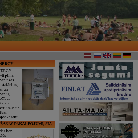
ENERGY
NERGY
vā pilna
montāžas
nstalācijas,
as un
montu,
rošības
kā arī
mērījumus un
ības
 apsekošanu.
ĪŠANAS PAKALPOJUMI, SIA
das bez
 Mēs