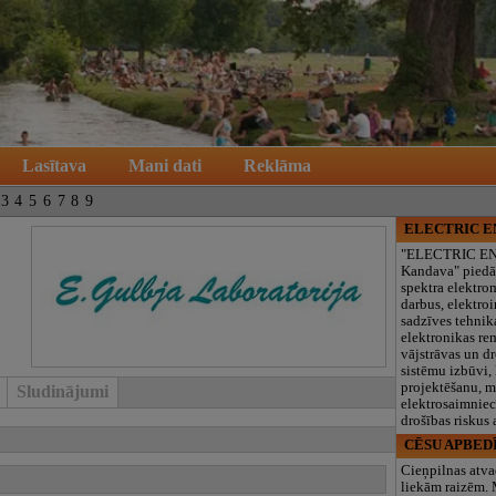
Lasītava
Mani dati
Reklāma
3
4
5
6
7
8
9
ELECTRIC 
"ELECTRIC E
Kandava" piedā
spektra elektro
darbus, elektroi
sadzīves tehnik
elektronikas re
vājstrāvas un d
sistēmu izbūvi, 
projektēšanu, 
Sludinājumi
elektrosaimniec
drošības riskus
CĒSU APBED
Cieņpilnas atva
liekām raizēm.