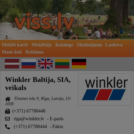
Meklēt kartē
Meklētājs
Katalogs
Sludinājumi
Lasītava
Mani dati
Reklāma
Winkler Baltija, SIA,
veikals
Tīraines iela 9, Rīga, Latvija, LV-
1058
(+371) 67788448
riga@winkler.lv
- E-pasts
(+371) 67788444
- Fakss