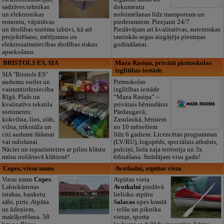
sadzīves tehnikas
dokumentu
un elektronikas
noformēšanas līdz transportam un
remontu, vājstrāvas
piederumiem. Pieejami 24/7.
un drošības sistēmu izbūvi, kā arī
Piedāvājam arī kvalitatīvas, autentiskas
projektēšanu, mērījumus un
tautiskās segas aizgājēja piemiņas
elektrosaimniecības drošības riskus
godināšanai.
apsekošanu.
BRISTOLS ES, SIA
Maza Rasiņa, privātā pirmsskolas
izglītības iestāde
SIA "Bristols ES"
audumu outlet un
Pirmsskolas
vairumtirdzniecība
izglītības iestāde
Rīgā. Plašs un
“Maza Rasiņa” –
kvalitatīvs tekstila
privātais bērnudārzs
sortiments:
Pārdaugavā,
kokvilna, lins, zīds,
Zasulaukā, bērniem
vilna, trikotāža un
no 10 mēnešiem
citi audumi šūšanai
līdz 6 gadiem. Licencētas programmas
vai ražošanai.
(LV/RU), logopēds, speciālais atbalsts,
Nāciet un iepazīstieties ar pilnu klāstu
pulciņi, liela zaļa teritorija un 3x
mūsu noliktavā klātienē!
ēdināšana. Strādājam visu gadu!
Copes, viesu nams
Avotkalni, atpūtas vieta
Viesu nams
Copes
.
Atpūtas vieta
Labiekārtotas
Avotkalni
piedāvā
istabas, banketu
lielisku atpūtu
zāle, pirts. Atpūta
Salacas
upes krastā
uz ūdeņiem,
- telšu un piknika
makšķerēšana. 58
vietas, sporta