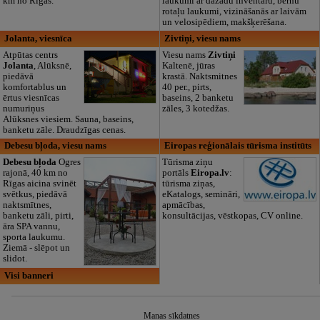
km no Rīgas.
laukumi ar dažādu inventāru, bērnu
rotaļu laukumi, vizināšanās ar laivām
un velosipēdiem, makšķerēšana.
Jolanta, viesnīca
Zivtiņi, viesu nams
Atpūtas centrs
Viesu nams
Zivtiņi
Jolanta
, Alūksnē,
Kaltenē, jūras
piedāvā
krastā. Naktsmitnes
komfortablus un
40 per., pirts,
ērtus viesnīcas
baseins, 2 banketu
numuriņus
zāles, 3 kotedžas.
Alūksnes viesiem. Sauna, baseins,
banketu zāle. Draudzīgas cenas.
Debesu bļoda, viesu nams
Eiropas reģionālais tūrisma institūts
Debesu bļoda
Ogres
Tūrisma ziņu
rajonā, 40 km no
portāls
Eiropa.lv
:
Rīgas aicina svinēt
tūrisma ziņas,
svētkus, piedāvā
eKatalogs, semināri,
naktsmītnes,
apmācības,
banketu zāli, pirti,
konsultācijas, vēstkopas, CV online.
āra SPA vannu,
sporta laukumu.
Ziemā - slēpot un
slidot.
Visi banneri
Manas sīkdatnes