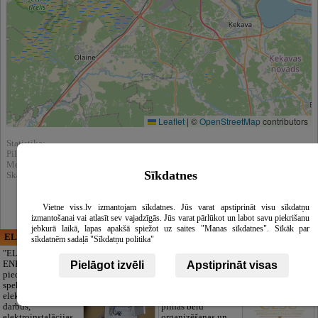
Leaflet
|
©
OpenStreetMap
contributors
Statistika:
Pilnībā apskatīts : 7687
Meklēšnas rezultātos parādīts : 108314
Sīkdatnes
Skatīt arī katalogā :
Automobiļu rezerves daļas, tirdzniecība
Vietne viss.lv izmantojam sīkdatnes. Jūs varat apstiprināt visu sīkdatņu
izmantošanai vai atlasīt sev vajadzīgās. Jūs varat pārlūkot un labot savu piekrišanu
jebkurā laikā, lapas apakšā spiežot uz saites "Manas sīkdatnes". Sīkāk par
ELECTRIC ENERGY
CĒSU APBEDĪŠANAS
sīkdatnēm sadaļā "Sīkdatņu politika"
PAKALPOJUMI, SIA
"ELECTRIC
ENERGY Kandava"
Cieņpilnas atvadas
Pielāgot izvēli
Apstiprināt visas
piedāvā pilna
bez liekām raizēm.
spektra
Mēs parūpēsimies
elektromontāžas
par visu — no
darbus,
pilnas bēru
elektroinstalācijas,
organizēšanas un