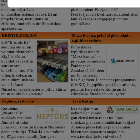
sadzīves tehnikas
dokumentu
un elektronikas
noformēšanas līdz transportam un
remontu, vājstrāvas
piederumiem. Pieejami 24/7.
un drošības sistēmu izbūvi, kā arī
Piedāvājam arī kvalitatīvas, autentiskas
projektēšanu, mērījumus un
tautiskās segas aizgājēja piemiņas
elektrosaimniecības drošības riskus
godināšanai.
apsekošanu.
BRISTOLS ES, SIA
Maza Rasiņa, privātā pirmsskolas
izglītības iestāde
SIA "Bristols ES"
audumu outlet un
Pirmsskolas
vairumtirdzniecība
izglītības iestāde
Rīgā. Plašs un
“Maza Rasiņa” –
kvalitatīvs tekstila
privātais bērnudārzs
sortiments:
Pārdaugavā,
kokvilna, lins, zīds,
Zasulaukā, bērniem
vilna, trikotāža un
no 10 mēnešiem
citi audumi šūšanai
līdz 6 gadiem. Licencētas programmas
vai ražošanai.
(LV/RU), logopēds, speciālais atbalsts,
Nāciet un iepazīstieties ar pilnu klāstu
pulciņi, liela zaļa teritorija un 3x
mūsu noliktavā klātienē!
ēdināšana. Strādājam visu gadu!
Neptūns, restorāns
Tava Kafija
Restorāns
Bez kafijas – nu
„Neptūns” ir
nekur! Gan vasarā,
senākais restorāns
gan ziemā mūsu rokas un lūpas
Jūrmalā, atrodas
sniedzas pie tases aromātiskas kafijas!
jūras kāpu zonā un Ķemeru Nacionālā
Ar mūsu plašo kafijas piedāvājumu
parka teritorijā. Tikai 44 km attālumā
klāstu vari iepazīties mājas lapā
no Rīgas varat baudīt jūras gaisu,
www.tavakafija.lv, vai veikalā.