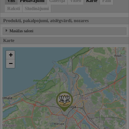
Viss
Piedāvājumi
Galerija
Video
Karte
Faili
Raksti
Sludinājumi
Produkti, pakalpojumi, atslēgvārdi, nozares
Masāžas saloni
Karte
+
−