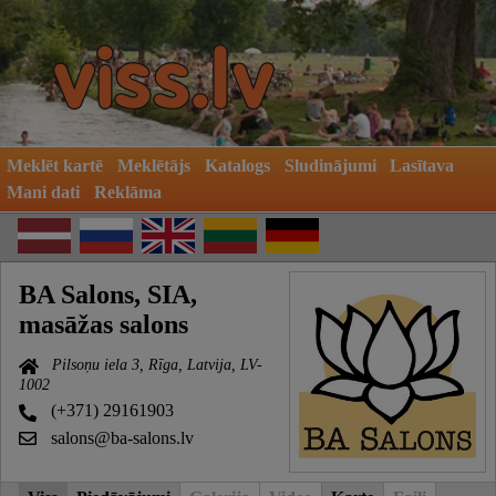
Meklēt kartē
Meklētājs
Katalogs
Sludinājumi
Lasītava
Mani dati
Reklāma
BA Salons, SIA,
masāžas salons
Pilsoņu iela 3, Rīga, Latvija, LV-
1002
(+371) 29161903
salons@ba-salons.lv