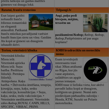
priežu šalkoņu un gardas maltītes
ģimenes vai draugu lokā.
Ratatui, franču restorāns
Telpaugi.lv
Esat laipni gaiditi
Augi, puķu podi
nobaudīt franču
birojam, mājām,
ēdienus romantiskā
terasēm un
un elegantā
atmosfērā. Patīkamā
franču mūzikas pavadījumā varēsiet
pasākumiem!&nbsp;
&nbsp; &nbsp;
baudīt francijas sieru un vīnu. Gaidām
&nbsp;Parūpēsimies arī par augu
Jūs kopā ar ģimeni un draugiem
kopšanu!
izbaudīt dzīvi.
Terion, veterinārā klīnika
KMH kvadraciklu un motociklu
noma
Veterinārā klīnika
Miera ielā.
Esam izveidojuši
Veterinārā aptieka
interesantu trasi
Miera ielā. Suņu
tikai 30km attālumā
barība. Pretblusu
no Rīgas, kur jūs
līdzekļi. Prettārpu
varat atpūsties,
līdzekļi.
uzlādēties un apgūt
Attārpošana. Kaķu
jaunas iemaņas.
barība. • Dzīvnieku ārstēšana, terapija,
KMH trase ir lieliska vieta, kur aktīvi
ķirurģija, suņu, kaķu, sesku
pavadīt laiku kopā ar draugiem,
vakcinācija, konsultācijas. • Suņu,
kolēģiem un ģimeni. Nomā mēs
kaķu, sesku, trušu vakcinācijas. •
piedāvājam pārbaudītu ražotāju -
Veterinārie medikamenti. Veterinārās
Honda, KTM, Suzuki un Polaris
zāles.&nbsp;ROYAL CANIN, HILLS,
mototehniku.
SPECIFIC, VIRBAC, PRINS.