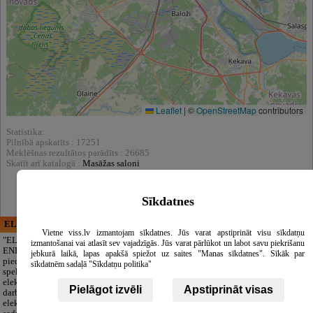
Leaflet
|
©
OpenStreetMap
contributors
Statistika:
Pilnībā apskatīts : 17251
Meklēšnas rezultātos parādīts : 26685
Skatīt arī katalogā :
Masāžas saloni
Sīkdatnes
ELECTRIC ENERGY
CĒSU APBEDĪŠANAS
Vietne viss.lv izmantojam sīkdatnes. Jūs varat apstiprināt visu sīkdatņu
PAKALPOJUMI, SIA
"ELECTRIC
izmantošanai vai atlasīt sev vajadzīgās. Jūs varat pārlūkot un labot savu piekrišanu
ENERGY Kandava"
Cieņpilnas atvadas
jebkurā laikā, lapas apakšā spiežot uz saites "Manas sīkdatnes". Sīkāk par
piedāvā pilna
bez liekām raizēm.
sīkdatnēm sadaļā "Sīkdatņu politika"
spektra
Mēs parūpēsimies
elektromontāžas
par visu — no
Pielāgot izvēli
Apstiprināt visas
darbus,
pilnas bēru
elektroinstalācijas,
organizēšanas un