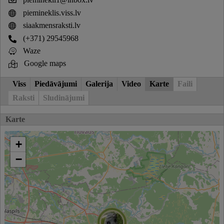
piemineklis.viss.lv
siaakmensraksti.lv
(+371) 29545968
Waze
Google maps
Viss
Piedāvājumi
Galerija
Video
Karte
Faili
Raksti
Sludinājumi
Karte
+
−