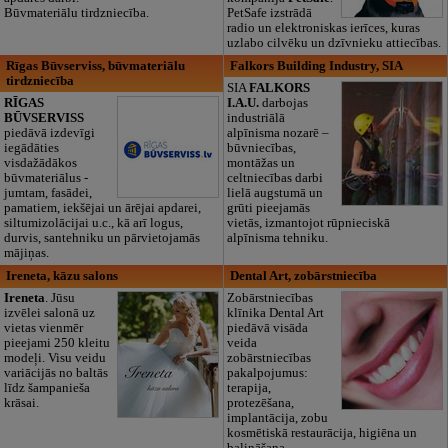
Būvmateriālu tirdzniecība.
PetSafe izstrādā
radio un elektroniskas ierīces, kuras
uzlabo cilvēku un dzīvnieku attiecības.
Rīgas Būvserviss, būvmateriālu
Falkors Building Industry, SIA
tirdzniecība
SIA
FALKORS
RĪGAS
I.A.U.
darbojas
BŪVSERVISS
industriālā
piedāvā izdevīgi
alpīnisma nozarē –
iegādāties
būvniecības,
visdažādākos
montāžas un
būvmateriālus -
celtniecības darbi
jumtam, fasādei,
lielā augstumā un
pamatiem, iekšējai un ārējai apdarei,
grūti pieejamās
siltumizolācijai u.c., kā arī logus,
vietās, izmantojot rūpnieciskā
durvis, santehniku un pārvietojamās
alpīnisma tehniku.
mājiņas.
Ireneta, kāzu salons
Dental Art, zobārstniecība
Ireneta
. Jūsu
Zobārstniecības
izvēlei salonā uz
klīnika Dental Art
vietas vienmēr
piedāvā visāda
pieejami 250 kleitu
veida
modeļi. Visu veidu
zobārstniecības
variācijās no baltās
pakalpojumus:
līdz šampanieša
terapija,
krāsai.
protezēšana,
implantācija, zobu
kosmētiskā restaurācija, higiēna un