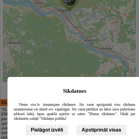
Leaflet
|
©
OpenStreetMap
contributors
Sīkdatnes
ELECTRIC ENERGY
CĒSU APBEDĪŠANAS
Vietne viss.lv izmantojam sīkdatnes. Jūs varat apstiprināt visu sīkdatņu
PAKALPOJUMI, SIA
izmantošanai vai atlasīt sev vajadzīgās. Jūs varat pārlūkot un labot savu piekrišanu
"ELECTRIC
jebkurā laikā, lapas apakšā spiežot uz saites "Manas sīkdatnes". Sīkāk par
ENERGY Kandava"
Cieņpilnas atvadas
sīkdatnēm sadaļā "Sīkdatņu politika"
piedāvā pilna
bez liekām raizēm.
spektra
Mēs parūpēsimies
elektromontāžas
par visu — no
Pielāgot izvēli
Apstiprināt visas
darbus,
pilnas bēru
elektroinstalācijas,
organizēšanas un