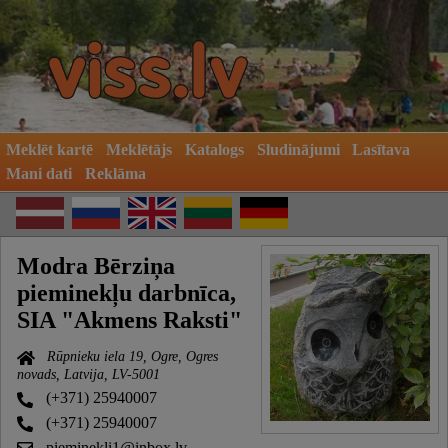
Meklēt kartē
Meklētājs
Katalogs
Sludinājumi
Lasītava
Mani dati
Reklāma
Modra Bērziņa
pieminekļu darbnīca,
SIA "Akmens Raksti"
Rūpnieku iela 19, Ogre, Ogres
novads, Latvija, LV-5001
(+371) 25940007
(+371) 25940007
pieminekli1@inbox.lv