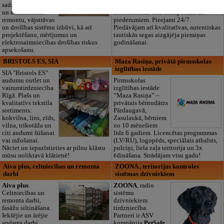
sadzīves tehnikas
dokumentu
un elektronikas
noformēšanas līdz transportam un
remontu, vājstrāvas
piederumiem. Pieejami 24/7.
un drošības sistēmu izbūvi, kā arī
Piedāvājam arī kvalitatīvas, autentiskas
projektēšanu, mērījumus un
tautiskās segas aizgājēja piemiņas
elektrosaimniecības drošības riskus
godināšanai.
apsekošanu.
BRISTOLS ES, SIA
Maza Rasiņa, privātā pirmsskolas
izglītības iestāde
SIA "Bristols ES"
audumu outlet un
Pirmsskolas
vairumtirdzniecība
izglītības iestāde
Rīgā. Plašs un
“Maza Rasiņa” –
kvalitatīvs tekstila
privātais bērnudārzs
sortiments:
Pārdaugavā,
kokvilna, lins, zīds,
Zasulaukā, bērniem
vilna, trikotāža un
no 10 mēnešiem
citi audumi šūšanai
līdz 6 gadiem. Licencētas programmas
vai ražošanai.
(LV/RU), logopēds, speciālais atbalsts,
Nāciet un iepazīstieties ar pilnu klāstu
pulciņi, liela zaļa teritorija un 3x
mūsu noliktavā klātienē!
ēdināšana. Strādājam visu gadu!
Aiva plus, celtniecības un remonta
ZOONA , teritorijas kontroles
darbi
sistēmas dzīvniekiem
Aiva plus
.
ZOONA
, radio
Celtniecības un
sistēmu
remonta darbi,
dzīvniekiem
fasāžu siltināšana.
tirdzniecība.
Iekšējie un ārējie
Partneri ir ASV
apdares darbi.
kompānija
PetSafe
.