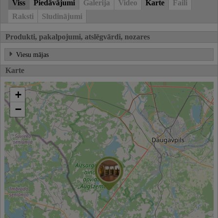
Viss
Piedāvājumi
Galerija
Video
Karte
Faili
Raksti
Sludinājumi
Produkti, pakalpojumi, atslēgvārdi, nozares
Viesu mājas
Karte
+
−