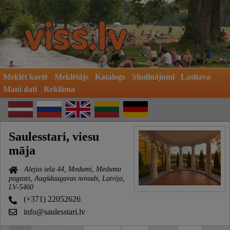
Meklēt kartē
Meklētājs
Katalogs
Sludinājumi
Lasītava
Mani dati
Reklāma
Saulesstari, viesu
māja
Alejas iela 44, Medumi, Medumu
pagasts, Augšdaugavas novads, Latvija,
LV-5460
(+371) 22052626
info@saulesstari.lv