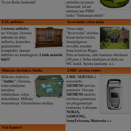
Tu esi Rožu laukumā!
attīstību un pastu
Kurzemē, kā arī
atmiņas par PSRS
laiku “Sarkanajā stūrīti”.
EXI, mēbeles
Iecavnieki, viesu māja
Lietotas mēbeles
Viesu māja
no Vācijas: lietotas
"Iecavnieki" atrodas
mīkstās un ādas
klusā meža ielokā,
mēbeles, kumodes,
Jaunjelgavas
guļamistabu
novadā, stundas
komplekti. Jaunas
braucienā no Rīgas.
mēbeles no katalogiem.
Lētāk nemēdz
Pirts ar baseinu, zāle banketu rīkošanai
būt!!!
(50 pers.). Sešas istabiņas ar dušu un
WC katrā. Sporta laukumi. u.c.
Mākslas darbnīca Antīks
LMIC servisa centrs
Mākslas darbnīca
LMIC SERVISS
ir
"Antīks"
. Gleznas,
autorizēts
tušas zīmējumi,
SIEMENS
servisa
interjera
partneris. Veicam
iekārtošana, telpu
SIEMENS
mobilo
dekorēšana. Mēbeļu
telefonu garantijas
restaurācija. Gleznošanas studija.
un pēcgarantijas
remontus. Labojam
NOKIA,
SAMSUNG,
SonyEricsson, Motorola
u.c.
Visi banneri