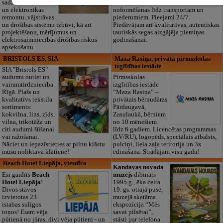
sadzīves tehnikas
dokumentu
un elektronikas
noformēšanas līdz transportam un
remontu, vājstrāvas
piederumiem. Pieejami 24/7.
un drošības sistēmu izbūvi, kā arī
Piedāvājam arī kvalitatīvas, autentiskas
projektēšanu, mērījumus un
tautiskās segas aizgājēja piemiņas
elektrosaimniecības drošības riskus
godināšanai.
apsekošanu.
BRISTOLS ES, SIA
Maza Rasiņa, privātā pirmsskolas
izglītības iestāde
SIA "Bristols ES"
audumu outlet un
Pirmsskolas
vairumtirdzniecība
izglītības iestāde
Rīgā. Plašs un
“Maza Rasiņa” –
kvalitatīvs tekstila
privātais bērnudārzs
sortiments:
Pārdaugavā,
kokvilna, lins, zīds,
Zasulaukā, bērniem
vilna, trikotāža un
no 10 mēnešiem
citi audumi šūšanai
līdz 6 gadiem. Licencētas programmas
vai ražošanai.
(LV/RU), logopēds, speciālais atbalsts,
Nāciet un iepazīstieties ar pilnu klāstu
pulciņi, liela zaļa teritorija un 3x
mūsu noliktavā klātienē!
ēdināšana. Strādājam visu gadu!
Beach Hotel Liepāja, viesnīca
Kandavas novada
Esi gaidīts
Beach
muzejs
dibināts
Hotel Liepāja
!
1995.g., ēka celta
Divos stāvos
19. gs. otrajā pusē,
izvietotas 23
muzejā skatāma
istabas sulīgos
ekspozīcija “Mēs
toņos! Esam vēja
savai pilsētai”,
pūtienā no jūras, divi vēja pūtieni - un
stāsti par telefona