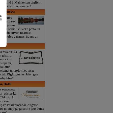
real und 3 Mahlzeiten täglich.
ffnet, auch im Sommer!
s komplekss
ai
usupītes
šā
mājvietu sev
aksācijas un
ss „Līcīši” - cilvēka prāta un
e, kādu citviet neatrast.
as saules gaismas, ūdens un
les.
IA
r visa veida
n gleznu,
mu - kuri
astopami,
lakātu!
ierāmēt un noformēt visas
otiek Rīgā, gan izstādes, gan
 objektus!
a, Hotel
s viesnīcas
i jutīsies kā
ī bērni, tā
an īsai
 ilgstošai dzīvošanai. Augstie
rti un mājīgā gaisotne ļaus Jums
u atpūtu.