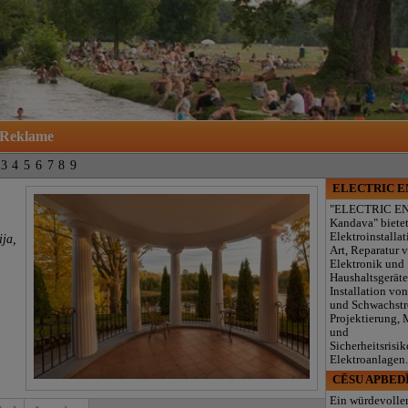
Reklame
3
4
5
6
7
8
9
ELECTRIC 
"ELECTRIC E
Kandava" biete
Elektroinstallat
ja,
Art, Reparatur 
Elektronik und
Haushaltsgeräte
Installation von
und Schwachst
Projektierung,
und
Sicherheitsrisik
Elektroanlagen
CĒSU APBED
Ein würdevolle