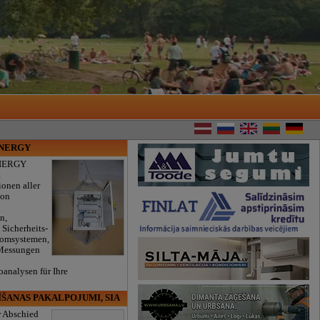
ENERGY
NERGY
t
ionen aller
von
n,
 Sicherheits-
romsystemen,
 Messungen
oanalysen für Ihre
.
ĪŠANAS PAKALPOJUMI, SIA
r Abschied