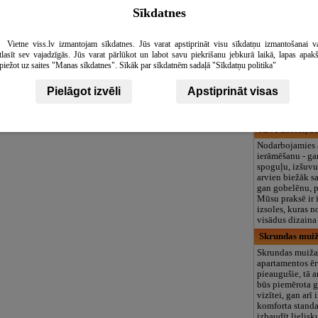
großes grünes A
Sīkdatnes
Ganzjährig geö
Līcīši, atpūta
Vietne viss.lv izmantojam sīkdatnes. Jūs varat apstiprināt visu sīkdatņu izmantošanai v
Daugavas un Ka
tlasīt sev vajadzīgās. Jūs varat pārlūkot un labot savu piekrišanu jebkurā laikā, lapas apak
ieskautajā līcī 
piežot uz saites "Manas sīkdatnes". Sīkāk par sīkdatnēm sadaļā "Sīkdatņu politika"
radis Dabas rel
svinību komplek
Pielāgot izvēli
Apstiprināt visas
Leaflet
|
©
OpenStreetMap
contributors
dabas radīta vid
Skatienam paver
debess krāsu spē
Art Fabrics, S
Nodarbojamies a
ierāmēšanu - ga
spoguļu, izšuvu
arvien biežāk s
gan gobelēnu, p
Mūsu praksē ir 
izsoles, kuras n
visādus dizaina
Skrundas muiž
Skrundas muiža
apartamentos ērt
pieaugušie, tā ar
būs piemērota g
vizītei, gan arī
komforta standa
izbaudīt lielisk