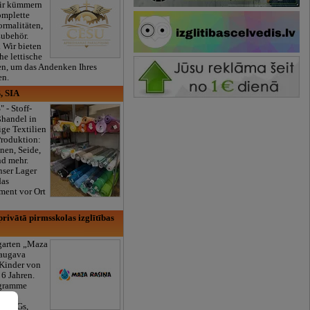
ir kümmern
omplette
ormalitäten,
Zubehör.
. Wir bieten
he lettische
en, um das Andenken Ihres
en.
, SIA
" - Stoff-
ßhandel in
ge Textilien
Produktion:
nen, Seide,
nd mehr.
nser Lager
das
ment vor Ort
rivātā pirmsskolas izglītības
rgarten „Maza
daugava
 Kinder von
6 Jahren.
ogramme
äde,
k, AGs,