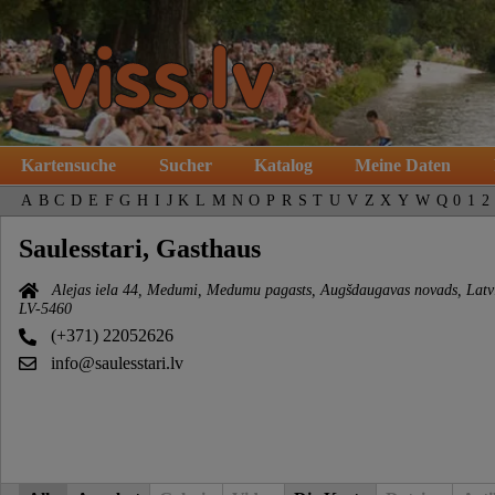
Kartensuche
Sucher
Katalog
Meine Daten
A
B
C
D
E
F
G
H
I
J
K
L
M
N
O
P
R
S
T
U
V
Z
X
Y
W
Q
0
1
2
Saulesstari, Gasthaus
Alejas iela 44, Medumi, Medumu pagasts, Augšdaugavas novads, Latvi
LV-5460
(+371) 22052626
info@saulesstari.lv