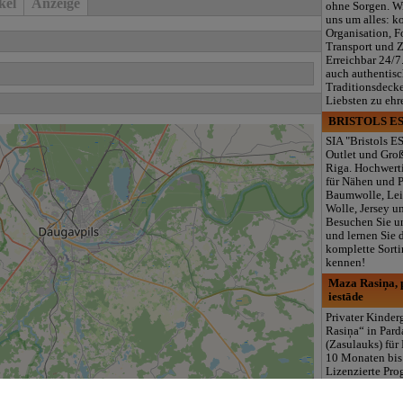
kel
Anzeige
ohne Sorgen. W
uns um alles: k
Organisation, F
Transport und 
Erreichbar 24/7
auch authentisc
Traditionsdeck
Liebsten zu ehr
BRISTOLS ES
SIA "Bristols ES
Outlet und Gro
Riga. Hochwerti
für Nähen und 
Baumwolle, Lei
Wolle, Jersey u
Besuchen Sie u
und lernen Sie 
komplette Sorti
kennen!
Maza Rasiņa, p
iestāde
Privater Kinde
Rasiņa“ in Par
(Zasulauks) für
10 Monaten bis 
Lizenzierte Pr
(LV/RU), Logop
Sonderpädagogi