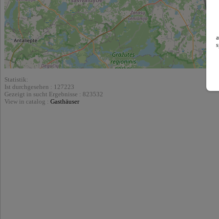
a
s
Statistik:
Ist durchgesehen : 127223
Gezeigt in sucht Ergebnisse : 823532
View in catalog :
Gasthäuser