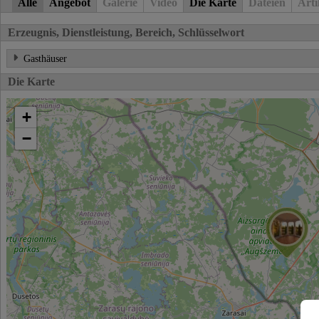
Alle
Angebot
Galerie
Video
Die Karte
Dateien
Arti
Erzeugnis, Dienstleistung, Bereich, Schlüsselwort
Gasthäuser
Die Karte
+
−