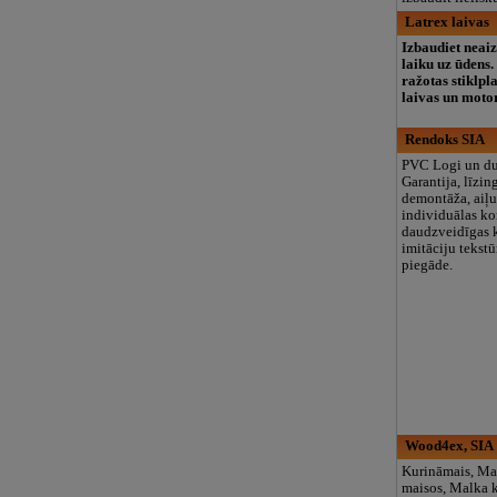
Latrex laivas
Izbaudiet nea
laiku uz ūdens.
ražotas stiklpl
laivas un moto
Rendoks SIA
PVC Logi un du
Garantija, līzin
demontāža, aiļu
individuālas ko
daudzveidīgas 
imitāciju tekstū
piegāde.
Wood4ex, SIA
Kurināmais, Ma
maisos, Malka k