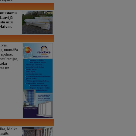
izmirstamu
 Latvijā
asta airu
rlaivas.
rvis.
gs, montāža –
 apdare,
nsultācijas,
koka
ras un
lka, Malka
astēs,