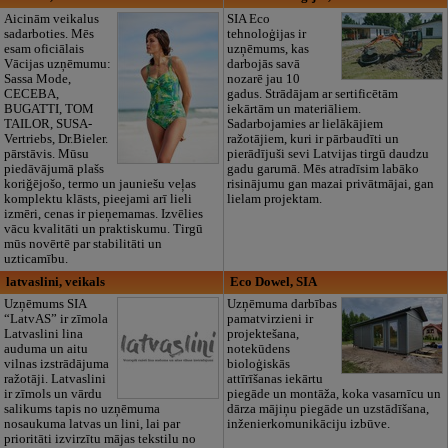
Aicinām veikalus
SIA Eco
sadarboties. Mēs
tehnoloģijas ir
esam oficiālais
uzņēmums, kas
Vācijas uzņēmumu:
darbojās savā
Sassa Mode,
nozarē jau 10
CECEBA,
gadus. Strādājam ar sertificētām
BUGATTI, TOM
iekārtām un materiāliem.
TAILOR, SUSA-
Sadarbojamies ar lielākājiem
Vertriebs, Dr.Bieler.
ražotājiem, kuri ir pārbaudīti un
pārstāvis. Mūsu
pierādījuši sevi Latvijas tirgū daudzu
piedāvājumā plašs
gadu garumā. Mēs atradīsim labāko
koriğējošo, termo un jauniešu veļas
risinājumu gan mazai privātmājai, gan
komplektu klāsts, pieejami arī lieli
lielam projektam.
izmēri, cenas ir pieņemamas. Izvēlies
vācu kvalitāti un praktiskumu. Tirgū
mūs novērtē par stabilitāti un
uzticamību.
latvaslini, veikals
Eco Dowel, SIA
Uzņēmums SIA
Uzņēmuma darbības
“LatvAS” ir zīmola
pamatvirzieni ir
Latvaslini lina
projektešana,
auduma un aitu
notekūdens
vilnas izstrādājuma
bioloģiskās
ražotāji. Latvaslini
attīrīšanas iekārtu
ir zīmols un vārdu
piegāde un montāža, koka vasarnīcu un
salikums tapis no uzņēmuma
dārza mājiņu piegāde un uzstādīšana,
nosaukuma latvas un lini, lai par
inženierkomunikāciju izbūve.
prioritāti izvirzītu mājas tekstilu no