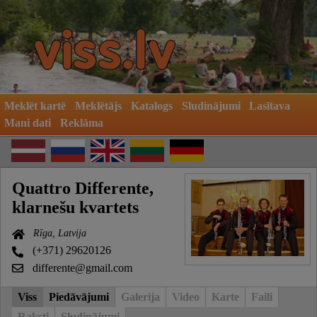
Meklēt kartē
Meklētājs
Katalogs
Sludinājumi
Lasītava
Mani dati
Reklāma
Quattro Differente,
klarnešu kvartets
Rīga, Latvija
(+371) 29620126
differente@gmail.com
Viss
Piedāvājumi
Galerija
Video
Karte
Faili
Raksti
Sludinājumi