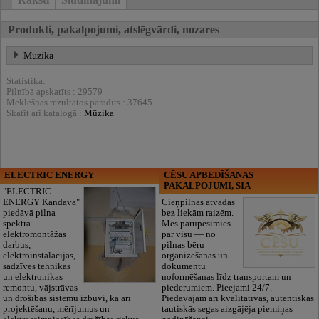
Produkti, pakalpojumi, atslēgvārdi, nozares
Mūzika
Statistika:
Pilnībā apskatīts : 29579
Meklēšnas rezultātos parādīts : 37645
Skatīt arī katalogā :
Mūzika
ELECTRIC ENERGY
CĒSU APBEDĪŠANAS
PAKALPOJUMI, SIA
"ELECTRIC
ENERGY Kandava"
Cieņpilnas atvadas
piedāvā pilna
bez liekām raizēm.
spektra
Mēs parūpēsimies
elektromontāžas
par visu — no
darbus,
pilnas bēru
elektroinstalācijas,
organizēšanas un
sadzīves tehnikas
dokumentu
un elektronikas
noformēšanas līdz transportam un
remontu, vājstrāvas
piederumiem. Pieejami 24/7.
un drošības sistēmu izbūvi, kā arī
Piedāvājam arī kvalitatīvas, autentiskas
projektēšanu, mērījumus un
tautiskās segas aizgājēja piemiņas