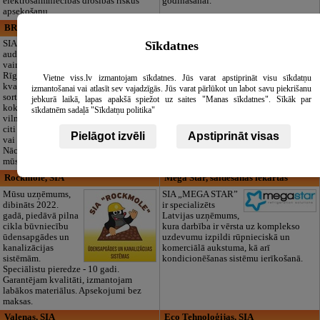
elektrosaimniecības drošības riskus
godināšanai.
apsekošanu.
BRISTOLS ES, SIA
Maza Rasiņa, privātā pirmsskolas
izglītības iestāde
Sīkdatnes
SIA "Bristols ES"
audumu outlet un
Pirmsskolas
vairumtirdzniecība
izglītības iestāde
Rīgā. Plašs un
“Maza Rasiņa” –
Vietne viss.lv izmantojam sīkdatnes. Jūs varat apstiprināt visu sīkdatņu
kvalitatīvs tekstila
privātais bērnudārzs
izmantošanai vai atlasīt sev vajadzīgās. Jūs varat pārlūkot un labot savu piekrišanu
sortiments:
Pārdaugavā,
jebkurā laikā, lapas apakšā spiežot uz saites "Manas sīkdatnes". Sīkāk par
kokvilna, lins, zīds,
Zasulaukā, bērniem
sīkdatnēm sadaļā "Sīkdatņu politika"
vilna, trikotāža un
no 10 mēnešiem
citi audumi šūšanai
līdz 6 gadiem. Licencētas programmas
Pielāgot izvēli
Apstiprināt visas
vai ražošanai.
(LV/RU), logopēds, speciālais atbalsts,
Nāciet un iepazīstieties ar pilnu klāstu
pulciņi, liela zaļa teritorija un 3x
mūsu noliktavā klātienē!
ēdināšana. Strādājam visu gadu!
Rockmole, SIA
Mega Star, saldēšanas iekārtas
Mūsu uzņēmums,
SIA „MEGA STAR”
dibināts 2022.
ir specializēts
gadā, piedāvā pilna
Latvijas uzņēmums,
cikla būvniecību
kura darbība ir vērsta uz komplekso
ūdensapgādes un
uzdevumu izpildi rūpnieciskā un
kanalizācijas
komerciālā aukstuma, kā arī
sistēmām.
kondicionēšanas sistēmu ierīkošanā.
Speciālistu pieredze - 10 gadi.
Garantējam kvalitāti, izmantojam
labākos materiālus. Apsekojumi bez
maksas.
Valenas, SIA
Eco Tehnoloģijas, SIA