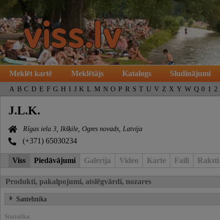
Meklēt kartē
Meklētājs
Katalogs
Sludinājumi
A
B
C
D
E
F
G
H
I
J
K
L
M
N
O
P
R
S
T
U
V
Z
X
Y
W
Q
0
1
2
J.L.K.
Rīgas iela 3, Ikšķile, Ogres novads, Latvija
(+371) 65030234
Viss
Piedāvājumi
Galerija
Video
Karte
Faili
Raksti
Produkti, pakalpojumi, atslēgvārdi, nozares
Santehnika
Statistika: