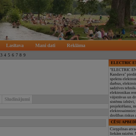
Lasītava
Mani dati
Reklāma
3
4
5
6
7
8
9
ELECTRIC 
"ELECTRIC E
Kandava" piedā
spektra elektro
darbus, elektroi
sadzīves tehnik
elektronikas re
vājstrāvas un d
Sludinājumi
sistēmu izbūvi, 
projektēšanu, 
elektrosaimniec
drošības riskus
CĒSU APBED
Cieņpilnas atva
liekām raizēm.