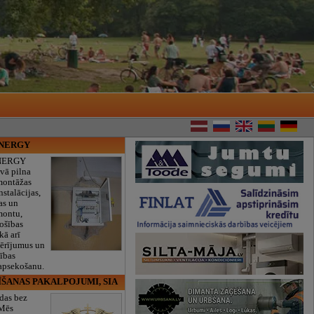
ENERGY
NERGY
vā pilna
montāžas
nstalācijas,
as un
montu,
rošības
kā arī
mērījumus un
ības
 apsekošanu.
ĪŠANAS PAKALPOJUMI, SIA
das bez
 Mēs