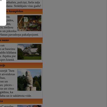
lais atbalsts, pulciņi, liela zaļa
x ēdināšana. Strādājam visu gadu!
atpūtas komplekss
s ezera.
s, izjādes,
 kamanām,
is, treileru
šu un piknika
rēšanas pavadoņa pakalpojumi.
bu nams
m un
s ar baseinu
aldu klāšana
. Atpūta pie
upes krastā.
zejs
zejā "Jura
t atveidotas
ības,
ības un
s; pūces -
us un citus
tgādina, ka
 daba un ir sakārtota vide.
īca
ri" atrodas