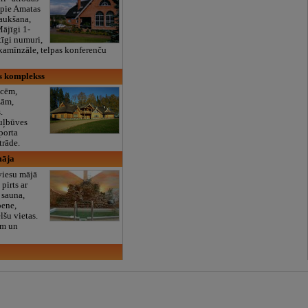
 pie Amatas
raukšana,
Mājīgi 1-
tīgi numuri,
 kamīnzāle, telpas konferenču
s komplekss
ncēm,
zām,
.
uļbūves
porta
trāde.
māja
viesu mājā
pirts ar
 sauna,
pene,
lšu vietas.
em un