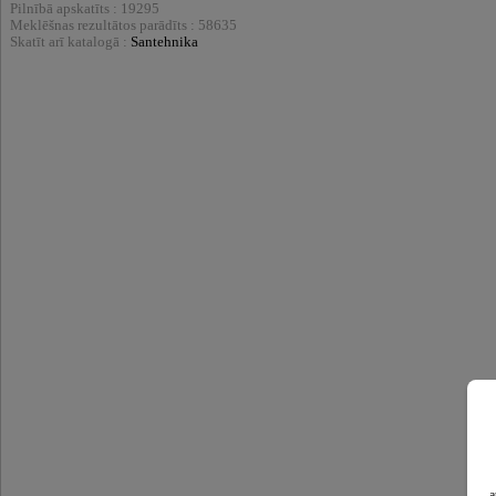
Pilnībā apskatīts : 19295
Meklēšnas rezultātos parādīts : 58635
Skatīt arī katalogā :
Santehnika
a