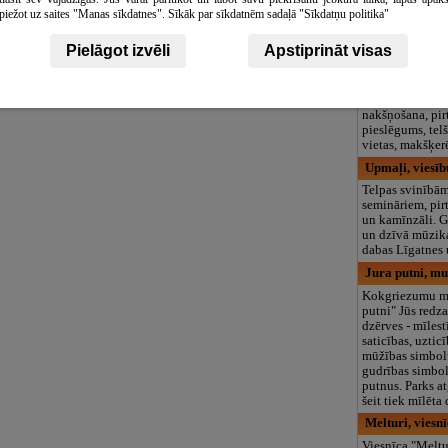
logopēds, speciā
piežot uz saites "Manas sīkdatnes". Sīkāk par sīkdatnēm sadaļā "Sīkdatņu politika"
teritorija un 3
Zāgkalni ZS, 
Pielāgot izvēli
Apstiprināt visas
Atpūta pie Usma
Guļbūves mājiņa
izbraucieni ar
nakšņošana, pirt
pieslēgums, tel
vietas, makšķe
Upmaļi, viesī
Telpas svinībā
semināriem, pirt
un kamīnzāli. G
un dzīvā mūzika
dabas Līgatnes 
Jura putni, mu
Kokgriezumu mu
putni" Jūs redza
dzērves - mīlest
saticības, uztic
mūžības simbolu
gudrības simbol
putnus. Parks a
šeit tiek mīlēta
Melturi, viesn
Viesnīca "Meltu