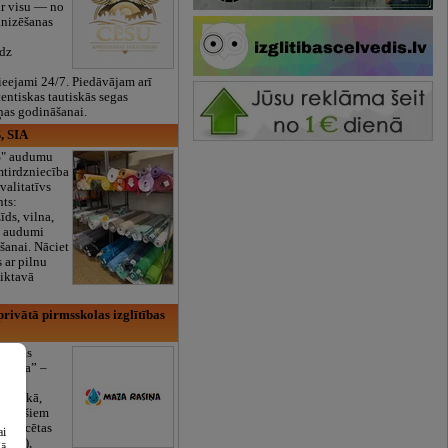
ar visu — no
anizēšanas
īdz
eejami 24/7. Piedāvājam arī
tentiskas tautiskās segas
ņas godināšanai.
, SIA
ES" audumu
mtirdzniecība
valitatīvs
nts:
īds, vilna,
ti audumi
šanai. Nāciet
s ar pilnu
iktavā
rivātā pirmsskolas izglītības
lītības
Rasiņa” –
dārzs
sulaukā,
 mēnešiem
Licencētas
ai
V/RU),
šā