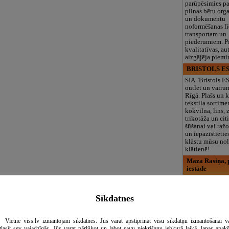
parūpēsimies p
pilnas bēru org
un dokumentu
noformēšanas l
transportam un
piederumiem. Pi
kvalitatīvas, au
aizgājēja piemi
BRISTOLS ES
SIA "Bristols 
outlet un vairu
Rīgā. Plašs un k
tekstila sortime
kokvilna, lins, z
trikotāža un ci
šūšanai vai ražo
un iepazīstietie
klāstu mūsu nol
klātienē!
Maza Rasiņa, p
iestāde
Pirmsskolas izg
iestāde “Maza 
privātais bērnu
Sīkdatnes
Pārdaugavā, Za
bērniem no 10
līdz 6 gadiem. 
Vietne viss.lv izmantojam sīkdatnes. Jūs varat apstiprināt visu sīkdatņu izmantošanai v
programmas (L
tlasīt sev vajadzīgās. Jūs varat pārlūkot un labot savu piekrišanu jebkurā laikā, lapas apak