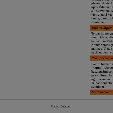
gleznainā vietā
upes. Ērta pieb
autostāvvieta. 
vietīgi un 2-vie
sauna, baseins,
rīkošanai.
Puduri, atpūta
Telpas konfere
semināriem, kā
banketiem, Pirts
Komfortablas g
mājiņas. Vieta s
pasākumiem, es
Zariņi, viesu 
Laipni lūdzam 
"Zariņi". Krievu 
baseinu,&nbsp;
naktsmītnes, la
ugunskura un te
Telpas banketi
svinībām.
Visi banneri
Manas sīkdatnes