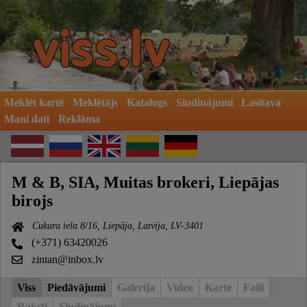
Meklēt kartē
Meklētājs
Katalogs
Sludinājumi
Lasītava
Mani dati
Reklāma
M & B, SIA, Muitas brokeri, Liepājas
birojs
Cukura iela 8/16, Liepāja, Latvija, LV-3401
(+371) 63420026
zintan@inbox.lv
Viss
Piedāvājumi
Galerija
Video
Karte
Faili
Raksti
Sludinājumi