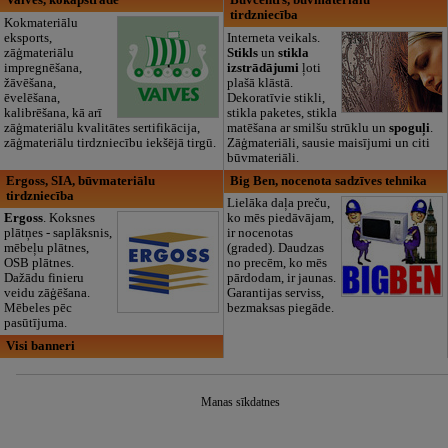
Vaives, kokapstrāde
Būvcentrs, būvmateriālu
tirdzniecība
Kokmateriālu
eksports,
Interneta veikals.
zāģmateriālu
Stikls
un
stikla
impregnēšana,
izstrādājumi
ļoti
žāvēšana,
plašā klāstā.
ēvelēšana,
Dekoratīvie stikli,
kalibrēšana, kā arī
stikla paketes, stikla
zāģmateriālu kvalitātes sertifikācija,
matēšana ar smilšu strūklu un
spoguļi
.
zāģmateriālu tirdzniecību iekšējā tirgū.
Zāģmateriāli, sausie maisījumi un citi
būvmateriāli.
Ergoss, SIA, būvmateriālu
Big Ben, nocenota sadzīves tehnika
tirdzniecība
Lielāka daļa preču,
Ergoss
. Koksnes
ko mēs piedāvājam,
plātņes - saplāksnis,
ir nocenotas
mēbeļu plātnes,
(graded). Daudzas
OSB plātnes.
no precēm, ko mēs
Dažādu finieru
pārdodam, ir jaunas.
veidu zāģēšana.
Garantijas serviss,
Mēbeles pēc
bezmaksas piegāde.
pasūtījuma.
Visi banneri
Manas sīkdatnes