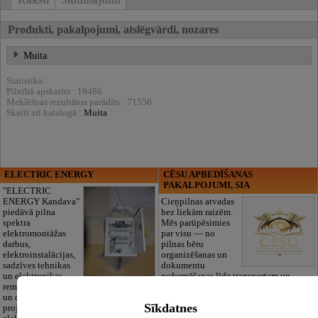
Produkti, pakalpojumi, atslēgvārdi, nozares
Muita
Statistika:
Pilnībā apskatīts : 19486
Meklēšnas rezultātos parādīts : 71556
Skatīt arī katalogā :
Muita
ELECTRIC ENERGY
CĒSU APBEDĪŠANAS
PAKALPOJUMI, SIA
"ELECTRIC
ENERGY Kandava"
Cieņpilnas atvadas
piedāvā pilna
bez liekām raizēm.
spektra
Mēs parūpēsimies
elektromontāžas
par visu — no
darbus,
pilnas bēru
elektroinstalācijas,
organizēšanas un
sadzīves tehnikas
dokumentu
un elektronikas
noformēšanas līdz transportam un
remontu, vājstrāvas
piederumiem. Pieejami 24/7.
un drošības sistēmu izbūvi, kā arī
Piedāvājam arī kvalitatīvas, autentiskas
Sīkdatnes
projektēšanu, mērījumus un
tautiskās segas aizgājēja piemiņas