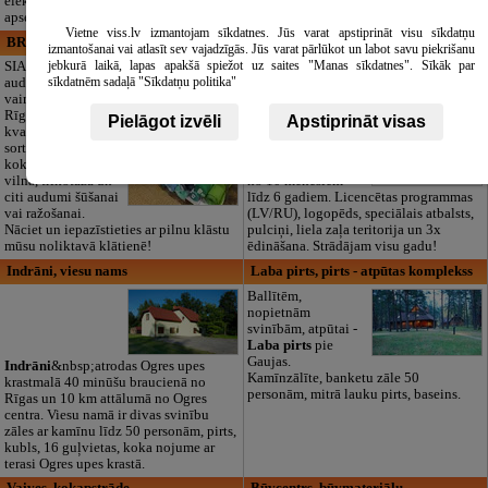
elektrosaimniecības drošības riskus
godināšanai.
apsekošanu.
Vietne viss.lv izmantojam sīkdatnes. Jūs varat apstiprināt visu sīkdatņu
BRISTOLS ES, SIA
Maza Rasiņa, privātā pirmsskolas
izmantošanai vai atlasīt sev vajadzīgās. Jūs varat pārlūkot un labot savu piekrišanu
izglītības iestāde
jebkurā laikā, lapas apakšā spiežot uz saites "Manas sīkdatnes". Sīkāk par
SIA "Bristols ES"
sīkdatnēm sadaļā "Sīkdatņu politika"
audumu outlet un
Pirmsskolas
vairumtirdzniecība
izglītības iestāde
Rīgā. Plašs un
“Maza Rasiņa” –
Pielāgot izvēli
Apstiprināt visas
kvalitatīvs tekstila
privātais bērnudārzs
sortiments:
Pārdaugavā,
kokvilna, lins, zīds,
Zasulaukā, bērniem
vilna, trikotāža un
no 10 mēnešiem
citi audumi šūšanai
līdz 6 gadiem. Licencētas programmas
vai ražošanai.
(LV/RU), logopēds, speciālais atbalsts,
Nāciet un iepazīstieties ar pilnu klāstu
pulciņi, liela zaļa teritorija un 3x
mūsu noliktavā klātienē!
ēdināšana. Strādājam visu gadu!
Indrāni, viesu nams
Laba pirts, pirts - atpūtas komplekss
Ballītēm,
nopietnām
svinībām, atpūtai -
Laba pirts
pie
Gaujas.
Indrāni
&nbsp;atrodas Ogres upes
Kamīnzālīte, banketu zāle 50
krastmalā 40 minūšu braucienā no
personām, mitrā lauku pirts, baseins.
Rīgas un 10 km attālumā no Ogres
centra. Viesu namā ir divas svinību
zāles ar kamīnu līdz 50 personām, pirts,
kubls, 16 guļvietas, koka nojume ar
terasi Ogres upes krastā.