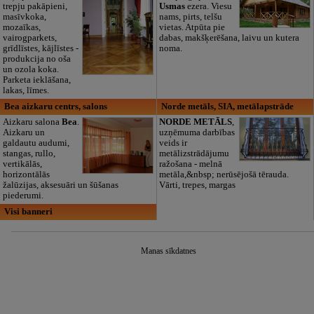
trepju pakāpieni,
Usmas
ezera. Viesu
masīvkoka,
nams, pirts, telšu
mozaīkas,
vietas. Atpūta pie
vairogparkets,
dabas, makšķerēšana, laivu un kutera
grīdlīstes, kājlīstes -
noma.
produkcija no oša
un ozola koka.
Parketa ieklāšana,
lakas, līmes.
Bea aizkaru centrs, salons
Norde metāls, SIA, metālapstrāde
Aizkaru salona
Bea
.
NORDE METĀLS
,
Aizkaru un
uzņēmuma darbības
galdautu audumi,
veids ir
stangas, rullo,
metālizstrādājumu
vertikālās,
ražošana - melnā
horizontālās
metāla,&nbsp; nerūsējošā tērauda.
žalūzijas, aksesuāri un šūšanas
Vārti, trepes, margas
piederumi.
Visi banneri
Manas sīkdatnes