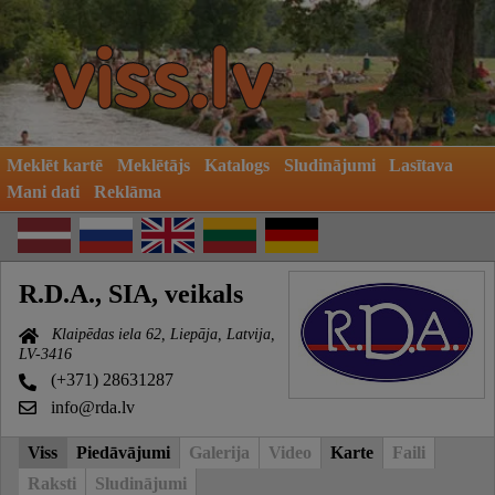
Meklēt kartē
Meklētājs
Katalogs
Sludinājumi
Lasītava
Mani dati
Reklāma
R.D.A., SIA, veikals
Klaipēdas iela 62, Liepāja, Latvija,
LV-3416
(+371) 28631287
info@rda.lv
Viss
Piedāvājumi
Galerija
Video
Karte
Faili
Raksti
Sludinājumi