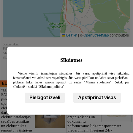
Leaflet
|
©
OpenStreetMap
contributors
Statistika:
Pilnībā apskatīts : 8010
Meklēšnas rezultātos parādīts : 44901
Skatīt arī katalogā :
Lietoti apģērbi (second hand)
Sīkdatnes
Vietne viss.lv izmantojam sīkdatnes. Jūs varat apstiprināt visu sīkdatņu
izmantošanai vai atlasīt sev vajadzīgās. Jūs varat pārlūkot un labot savu piekrišanu
jebkurā laikā, lapas apakšā spiežot uz saites "Manas sīkdatnes". Sīkāk par
ELECTRIC ENERGY
CĒSU APBEDĪŠANAS
sīkdatnēm sadaļā "Sīkdatņu politika"
PAKALPOJUMI, SIA
"ELECTRIC
ENERGY Kandava"
Cieņpilnas atvadas
Pielāgot izvēli
Apstiprināt visas
piedāvā pilna
bez liekām raizēm.
spektra
Mēs parūpēsimies
elektromontāžas
par visu — no
darbus,
pilnas bēru
elektroinstalācijas,
organizēšanas un
sadzīves tehnikas
dokumentu
un elektronikas
noformēšanas līdz transportam un
remontu, vājstrāvas
piederumiem. Pieejami 24/7.