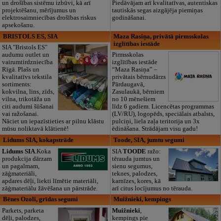
un drošības sistēmu izbūvi, kā arī
Piedāvājam arī kvalitatīvas, autentiskas
projektēšanu, mērījumus un
tautiskās segas aizgājēja piemiņas
elektrosaimniecības drošības riskus
godināšanai.
apsekošanu.
BRISTOLS ES, SIA
Maza Rasiņa, privātā pirmsskolas
izglītības iestāde
SIA "Bristols ES"
audumu outlet un
Pirmsskolas
vairumtirdzniecība
izglītības iestāde
Rīgā. Plašs un
“Maza Rasiņa” –
kvalitatīvs tekstila
privātais bērnudārzs
sortiments:
Pārdaugavā,
kokvilna, lins, zīds,
Zasulaukā, bērniem
vilna, trikotāža un
no 10 mēnešiem
citi audumi šūšanai
līdz 6 gadiem. Licencētas programmas
vai ražošanai.
(LV/RU), logopēds, speciālais atbalsts,
Nāciet un iepazīstieties ar pilnu klāstu
pulciņi, liela zaļa teritorija un 3x
mūsu noliktavā klātienē!
ēdināšana. Strādājam visu gadu!
Lidums SIA, kokapstrāde
Toode, SIA, jumtu segumi
Lidums SIA
.Koka
SIA
TOODE
ražo:
produkcija dārzam
tērauda jumtus un
un pagalmam,
sienu segumus,
zāģmateriāli,
teknes, palodzes,
apdares dēļi, liekti līmētie materiāli,
karnīzes, kores, kā
zāģmateriālu žāvēšana un pārstrāde.
arī citus locījumus no tērauda.
Bēnes Ozoli, grīdas segumi
Muižnieki, kempings
Parkets, parketa
Muižnieki
,
dēļi, palodzes,
kempings pie